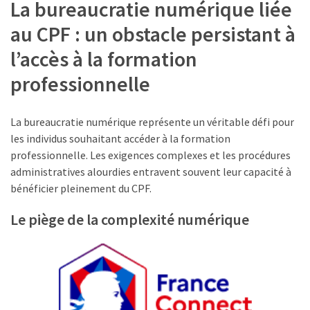
La bureaucratie numérique liée
Agenda
(159)
au CPF : un obstacle persistant à
l’accès à la formation
Interviews
(108)
professionnelle
Rubrique
RH
La bureaucratie numérique représente un véritable défi pour
(93)
les individus souhaitant accéder à la formation
professionnelle. Les exigences complexes et les procédures
Droit
administratives alourdies entravent souvent leur capacité à
de
bénéficier pleinement du CPF.
la
Le piège de la complexité numérique
formation
(71)
Offre
de
formation