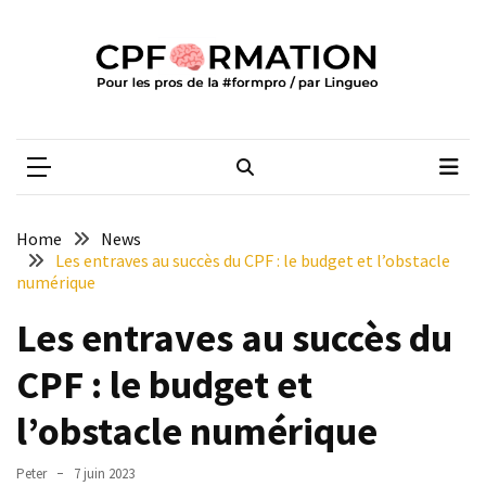
Skip
Skip
to
to
content
content
ARTICLES
RÉCENTS
CPFORMATION
Média des pros de la #formpro – par Lingueo©
Qualiopi
V2
:
ce
Home
News
qui
Les entraves au succès du CPF : le budget et l’obstacle
est
numérique
réussi,
Les entraves au succès du
ce
qui
CPF : le budget et
doit
aller
l’obstacle numérique
plus
loin
Peter
7 juin 2023