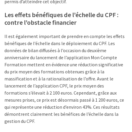
permis d’atteindre cet objectif.
les
5
Les effets bénéfiques de l’échelle du CPF :
chiffres
contre l’obstacle financier
que
tout
Il est également important de prendre en compte les effets
DRH
bénéfiques de l’échelle dans le déploiement du CPF. Les
devrait
données de bilan diffusées à l’occasion du deuxième
retenir
anniversaire du lancement de l’application Mon Compte
pour
Formation mettent en évidence une réduction significative
2027
du prix moyen des formations obtenues grâce à la
massification et à la rationalisation de l’offre. Avant le
lancement de l’application CPF, le prix moyen des
MOST
formations s’élevait à 2 100 euros. Cependant, grâce aux
USED
CATEGORIES
mesures prises, ce prix est désormais passé à 1 200 euros, ce
qui représente une réduction d’environ 43%. Ces résultats
démontrent clairement les bénéfices de l’échelle dans la
News
gestion du CPF.
(1 096)