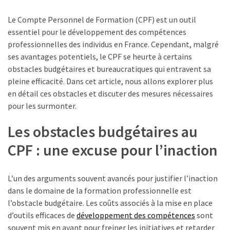
TVA,
Le Compte Personnel de Formation (CPF) est un outil
subrogation,
essentiel pour le développement des compétences
remboursement
professionnelles des individus en France. Cependant, malgré
:
ses avantages potentiels, le CPF se heurte à certains
ce
obstacles budgétaires et bureaucratiques qui entravent sa
qui
pleine efficacité. Dans cet article, nous allons explorer plus
va
en détail ces obstacles et discuter des mesures nécessaires
réellement
pour les surmonter.
changer
dans
Les obstacles budgétaires au
le
CPF : une excuse pour l’inaction
financement
des
formations
L’un des arguments souvent avancés pour justifier l’inaction
par
dans le domaine de la formation professionnelle est
les
l’obstacle budgétaire. Les coûts associés à la mise en place
OPCO
d’outils efficaces de
développement des compétences
sont
souvent mis en avant pour freiner les initiatives et retarder