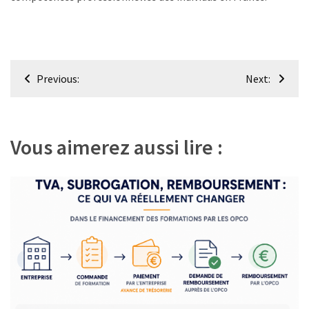
Navigation
Previous:
Next:
de
l’article
Vous aimerez aussi lire :