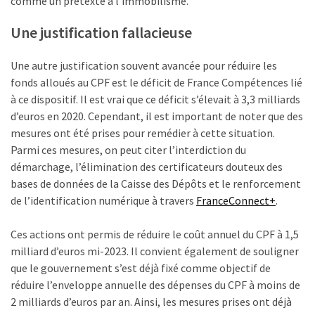
comme un prétexte à l’immobilisme.
ce
que
Une justification fallacieuse
les
employeurs
Une autre justification souvent avancée pour réduire les
et
fonds alloués au CPF est le déficit de France Compétences lié
les
à ce dispositif. Il est vrai que ce déficit s’élevait à 3,3 milliards
organismes
d’euros en 2020. Cependant, il est important de noter que des
de
mesures ont été prises pour remédier à cette situation.
formation
Parmi ces mesures, on peut citer l’interdiction du
doivent
démarchage, l’élimination des certificateurs douteux des
désormais
bases de données de la Caisse des Dépôts et le renforcement
déclarer
de l’identification numérique à travers
FranceConnect+
.
Rapport
Ces actions ont permis de réduire le coût annuel du CPF à 1,5
Sénat
milliard d’euros mi-2023. Il convient également de souligner
sur
que le gouvernement s’est déjà fixé comme objectif de
le
réduire l’enveloppe annuelle des dépenses du CPF à moins de
CPF
2 milliards d’euros par an. Ainsi, les mesures prises ont déjà
: