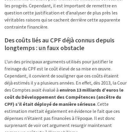
Passeport
les progrès. Cependant, il est important de remettre en
de
question cette justification et d’analyser de plus près les
compétences
véritables raisons qui se cachent derrière cette apparente
:
contrainte financière.
le
CV
Des coûts liés au CPF déjà connus depuis
certifié
longtemps : un faux obstacle
qui
change
L’un des principaux arguments utilisés pour justifier le
la
freinage du CPF est le coût élevé de sa mise en œuvre.
donne
Cependant, il convient de souligner que ces coûts étaient
pour
déjà estimés il y a plusieurs années. En effet, dès 2013, la Cour
les
des Comptes avait évalué à
environ 13 milliards d’euros le
DRH
coût du Développement des Compétences (ancêtre du
CPF) s’il était déployé de manière sérieuse
. Cette
Passeport
estimation mettait également en évidence le fait que ces
de
dépenses n’étaient pas financées à l’époque. Il est donc
prévention
surprenant de voir cet argument resurgir maintenant
: