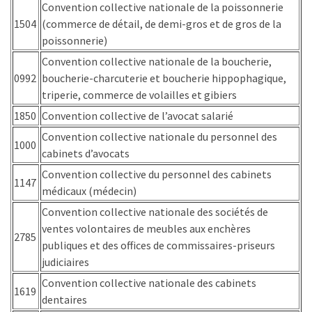
Convention collective nationale de la poissonnerie
Agenda
1504
(commerce de détail, de demi-gros et de gros de la
(159)
poissonnerie)
Interviews
Convention collective nationale de la boucherie,
(108)
0992
boucherie-charcuterie et boucherie hippophagique,
triperie, commerce de volailles et gibiers
Rubrique
1850
Convention collective de l’avocat salarié
RH
Convention collective nationale du personnel des
(93)
1000
cabinets d’avocats
Droit
Convention collective du personnel des cabinets
1147
de
médicaux (médecin)
la
Convention collective nationale des sociétés de
formation
ventes volontaires de meubles aux enchères
(71)
2785
publiques et des offices de commissaires-priseurs
judiciaires
Offre
Convention collective nationale des cabinets
de
1619
dentaires
formation