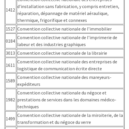
Passeport
d’installation sans fabrication, y compris entretien,
de
1412
réparation, dépannage de matériel aéraulique,
compétences
thermique, frigorifique et connexes
:
1527
Convention collective nationale de l’immobilier
le
CV
Convention collective nationale de l’imprimerie de
0184
certifié
labeur et des industries graphiques
qui
3013
Convention collective nationale de la librairie
change
Convention collective nationale des entreprises de
la
1611
logistique de communication écrite directe
donne
Convention collective nationale des mareyeurs-
pour
1589
expéditeurs
les
DRH
Convention collective nationale du négoce et
1982
prestations de services dans les domaines médico-
Passeport
techniques
de
Convention collective nationale de la miroiterie, de la
prévention
1499
transformation et du négoce du verre
: