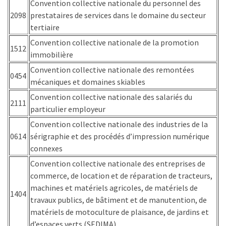
Convention collective nationale du personnel des
ce
2098
prestataires de services dans le domaine du secteur
que
tertiaire
les
employeurs
Convention collective nationale de la promotion
1512
et
immobilière
les
Convention collective nationale des remontées
0454
organismes
mécaniques et domaines skiables
de
Convention collective nationale des salariés du
formation
2111
particulier employeur
doivent
Convention collective nationale des industries de la
désormais
0614
sérigraphie et des procédés d’impression numérique
déclarer
connexes
Rapport
Convention collective nationale des entreprises de
Sénat
commerce, de location et de réparation de tracteurs,
sur
machines et matériels agricoles, de matériels de
1404
le
travaux publics, de bâtiment et de manutention, de
CPF
matériels de motoculture de plaisance, de jardins et
:
d’espaces verts (SEDIMA)