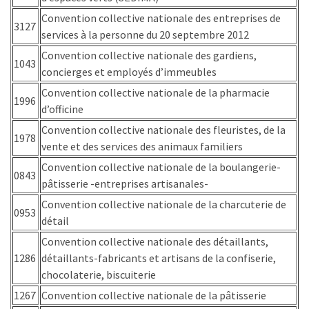
les
Convention collective nationale des entreprises de
3127
5
services à la personne du 20 septembre 2012
chiffres
Convention collective nationale des gardiens,
que
1043
concierges et employés d’immeubles
tout
Convention collective nationale de la pharmacie
DRH
1996
d’officine
devrait
retenir
Convention collective nationale des fleuristes, de la
1978
pour
vente et des services des animaux familiers
2027
Convention collective nationale de la boulangerie-
0843
pâtisserie -entreprises artisanales-
Convention collective nationale de la charcuterie de
MOST
0953
USED
détail
CATEGORIES
Convention collective nationale des détaillants,
1286
détaillants-fabricants et artisans de la confiserie,
News
chocolaterie, biscuiterie
(1 096)
1267
Convention collective nationale de la pâtisserie