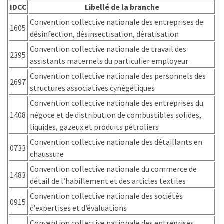
IDCC
Libellé de la branche
TVA,
Convention collective nationale des entreprises de
subrogation,
1605
désinfection, désinsectisation, dératisation
remboursement
:
Convention collective nationale de travail des
2395
ce
assistants maternels du particulier employeur
qui
Convention collective nationale des personnels des
2697
va
structures associatives cynégétiques
réellement
Convention collective nationale des entreprises du
changer
1408
négoce et de distribution de combustibles solides,
dans
liquides, gazeux et produits pétroliers
le
Convention collective nationale des détaillants en
financement
0733
chaussure
des
formations
Convention collective nationale du commerce de
1483
par
détail de l’habillement et des articles textiles
les
Convention collective nationale des sociétés
0915
OPCO
d’expertises et d’évaluations
Convention collective nationale des entreprises