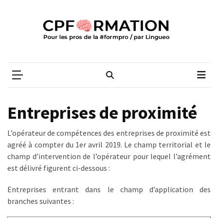
Skip
Skip
to
to
content
content
ARTICLES
RÉCENTS
CPFORMATION
Média des pros de la #formpro – par Lingueo©
Qualiopi
V2
:
ce
Entreprises de proximité
qui
est
L’opérateur de compétences des entreprises de proximité est
réussi,
agréé à compter du 1er avril 2019. Le champ territorial et le
ce
champ d’intervention de l’opérateur pour lequel l’agrément
qui
est délivré figurent ci-dessous :
doit
aller
Entreprises entrant dans le champ d’application des
plus
branches suivantes :
loin