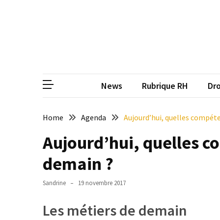
Skip
Skip
to
to
content
content
ARTICLES
RÉCENTS
CP
Média de
Qualiopi
V2
News
Rubrique RH
Dro
:
ce
qui
Home
Agenda
Aujourd’hui, quelles compéte
est
Aujourd’hui, quelles c
réussi,
ce
demain ?
qui
doit
Sandrine
19 novembre 2017
aller
plus
Les métiers de demain
loin