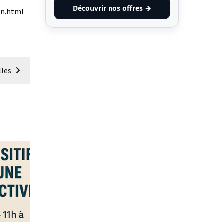
Découvrir nos offres →
in.html
lles