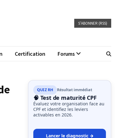
S’ABONNER (RSS)
n
Certification
Forums
de
QUIZ RH
Résultat immédiat
🧠 Test de maturité CPF
Évaluez votre organisation face au
CPF et identifiez les leviers
activables en 2026.
Lancer le diagnostic →