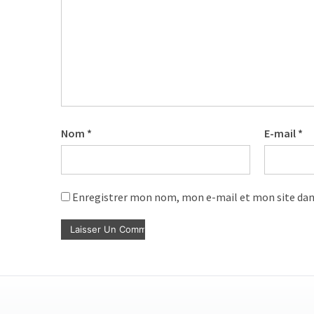
les
5
chiffres
que
tout
DRH
devrait
retenir
Nom
*
E-mail
*
pour
2027
Enregistrer mon nom, mon e-mail et mon site dan
MOST
USED
CATEGORIES
News
(1 096)