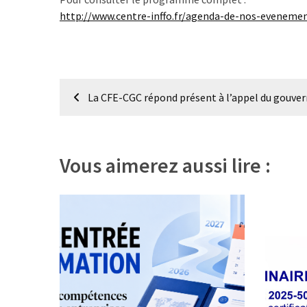
Passeport
http://www.centre-inffo.fr/agenda-de-nos-eveneme
de
compétences
:
le
Navigation
CV
La CFE-CGC répond présent à l’appel du gouv
certifié
de
qui
l’article
change
la
Vous aimerez aussi lire :
donne
pour
les
DRH
Passeport
de
prévention
: