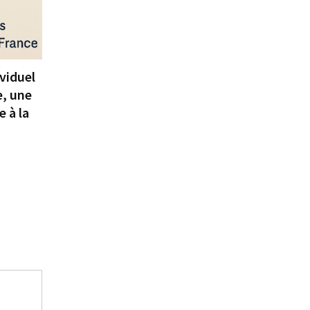
ividuel
e, une
e à la