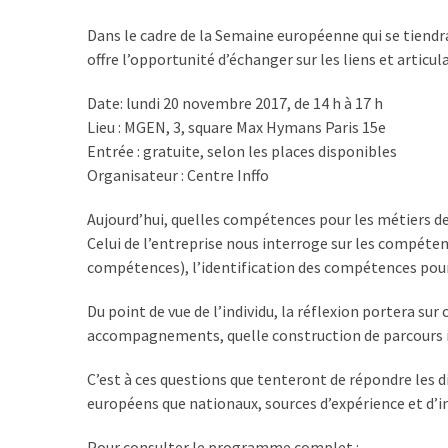
TVA,
Dans le cadre de la Semaine européenne qui se tiendr
subrogation,
offre l’opportunité d’échanger sur les liens et articu
remboursement
:
Date: lundi 20 novembre 2017, de 14 h à 17 h
ce
Lieu : MGEN, 3, square Max Hymans Paris 15e
qui
Entrée : gratuite, selon les places disponibles
va
Organisateur : Centre Inffo
réellement
changer
Aujourd’hui, quelles compétences pour les métiers de
dans
Celui de l’entreprise nous interroge sur les compéten
le
compétences), l’identification des compétences pour
financement
des
Du point de vue de l’individu, la réflexion portera s
formations
accompagnements, quelle construction de parcours in
par
C’est à ces questions que tenteront de répondre les 
les
européens que nationaux, sources d’expérience et d’in
OPCO
Pour consulter le programme complet :