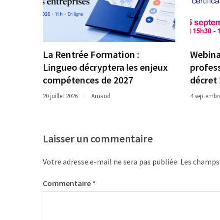
ce
que
les
employeurs
et
La Rentrée Formation :
Webinai
les
Lingueo décryptera les enjeux
profess
organismes
compétences de 2027
décret
de
20 juillet 2026
Arnaud
4 septembr
formation
doivent
désormais
déclarer
Laisser un commentaire
Rapport
Votre adresse e-mail ne sera pas publiée.
Les champs 
Sénat
sur
Commentaire
*
le
CPF
: