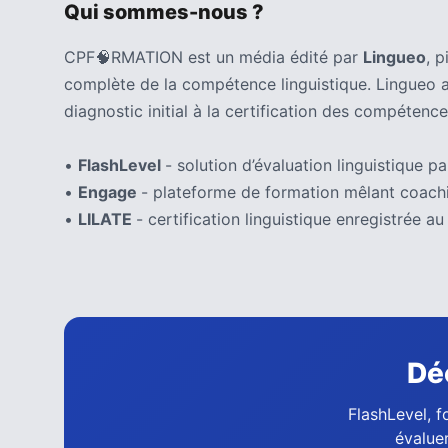
(32)
Qui sommes-nous ?
Certification
CPF🧠RMATION est un média édité par
Lingueo
, 
(28)
complète de la compétence linguistique. Lingueo 
diagnostic initial à la certification des compétence
•
FlashLevel
- solution d’évaluation linguistique par
•
Engage
- plateforme de formation mêlant coachi
•
LILATE
- certification linguistique enregistrée
Dé
FlashLevel, f
évaluer