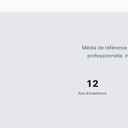
Agenda
(159)
Interviews
(108)
Rubrique
Média de référence
RH
professionnelle. 
(93)
Droit
de
12
la
formation
Ans d'existence
(71)
Offre
de
formation