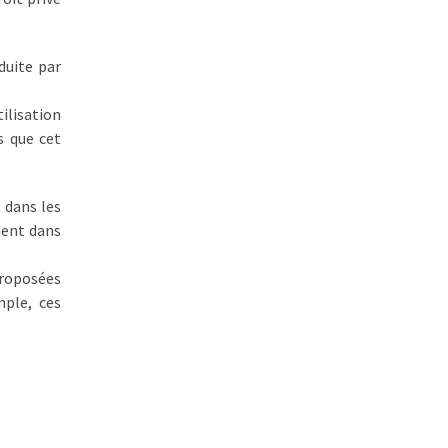
duite par
tilisation
s que cet
 dans les
ment dans
proposées
mple, ces