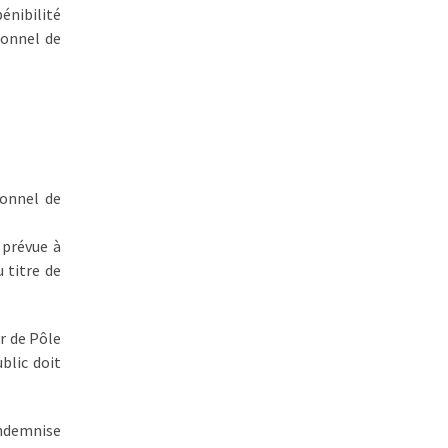
énibilité
sonnel de
sonnel de
 prévue à
u titre de
r de Pôle
blic doit
ndemnise