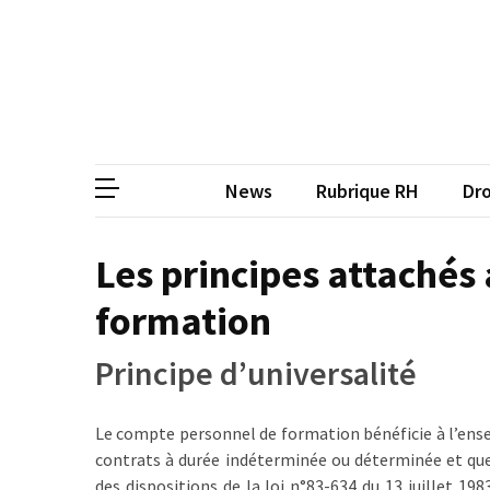
Skip
Skip
to
to
content
content
ARTICLES
RÉCENTS
CP
Média de
Qualiopi
V2
News
Rubrique RH
Dro
:
ce
qui
Les principes attachés
est
formation
réussi,
ce
qui
Principe d’universalité
doit
aller
Le compte personnel de formation bénéficie à l’ensem
plus
contrats à durée indéterminée ou déterminée et quell
loin
des dispositions de la loi n°83-634 du 13 juillet 19