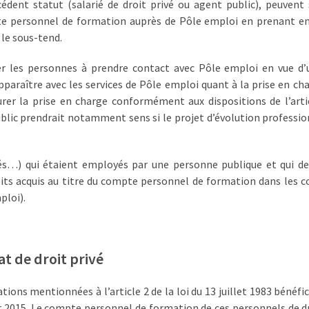
dent statut (salarié de droit privé ou agent public), peuvent s
ompte personnel de formation auprès de Pôle emploi en prenant 
 le sous-tend.
ter les personnes à prendre contact avec Pôle emploi en vue d’
paraître avec les services de Pôle emploi quant à la prise en cha
urer la prise en charge conformément aux dispositions de l’arti
ublic prendrait notamment sens si le projet d’évolution professio
idés…) qui étaient employés par une personne publique et qui d
oits acquis au titre du compte personnel de formation dans les c
ploi).
at de droit privé
ations mentionnées à l’article 2 de la loi du 13 juillet 1983 bénéfi
 2015. Le compte personnel de formation de ces personnels de dr