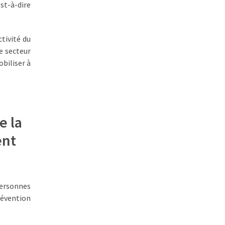
est-à-dire
ctivité du
e secteur
obiliser à
e la
ent
personnes
révention