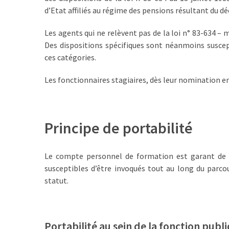
d’Etat affiliés au régime des pensions résultant du d
TVA,
subrogation,
Les agents qui ne relèvent pas de la loi n° 83-634 –
remboursement
Des dispositions spécifiques sont néanmoins suscepti
:
ces catégories.
ce
qui
Les fonctionnaires stagiaires, dès leur nomination en
va
réellement
changer
dans
Principe de portabilité
le
financement
Le compte personnel de formation est garant de d
des
susceptibles d’être invoqués tout au long du parc
formations
statut.
par
les
OPCO
Portabilité au sein de la fonction publ