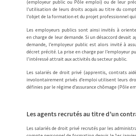
(employeur public ou Pôle emploi) ou de leur précé
Agenda
l’utilisation de leurs droits acquis au titre du c
(159)
l’objet de la formation et du projet professionnel qui
Interviews
Les employeurs publics sont ainsi invités à orien
(108)
en charge de leur demande. Si un désaccord devait ap
demande, l’employeur public est alors invité à ass
Rubrique
décret précité. La prise en charge par l’employeur p
RH
l’intéressé attrait aux activités du secteur public.
(93)
Les salariés de droit privé (apprentis, contrats a
Droit
involontairement privés d’emploi utilisent leurs dr
de
définies par le régime d’assurance chômage (Pôle em
la
formation
(71)
Les agents recrutés au titre d’un contr
Offre
de
Les salariés de droit privé recrutés par les administr
formation
compte personnel de formation depuis le 1er janvier