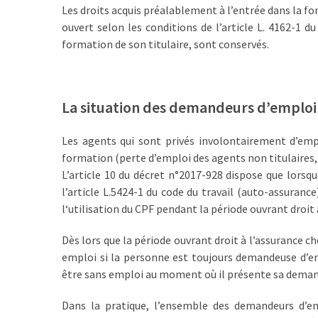
Les droits acquis préalablement à l’entrée dans la fo
les
ouvert selon les conditions de l’article L. 4162-1 
5
formation de son titulaire, sont conservés.
chiffres
que
tout
DRH
La situation des demandeurs d’emploi
devrait
retenir
Les agents qui sont privés involontairement d’empl
pour
formation (perte d’emploi des agents non titulaires, r
2027
L’article 10 du décret n°2017-928 dispose que lorsqu
l’article L.5424-1 du code du travail (auto-assurance
l‘utilisation du CPF pendant la période ouvrant droit
MOST
USED
Dès lors que la période ouvrant droit à l’assurance c
CATEGORIES
emploi si la personne est toujours demandeuse d’emp
être sans emploi au moment où il présente sa deman
News
(1 096)
Dans la pratique, l’ensemble des demandeurs d’e