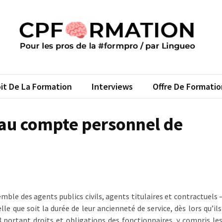
FORMATION
s pros de la #formpro – par Lingueo©
it De La Formation
Interviews
Offre De Formatio
 au compte personnel de
ble des agents publics civils, agents titulaires et contractuels –
e que soit la durée de leur ancienneté de service, dès lors qu’ils
83 portant droits et obligations des fonctionnaires, y compris les