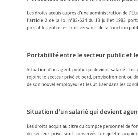
Passeport
de
Les droits acquis auprès d’une administration de l’E
compétences
l’article 2 de la loi n°83-634 du 13 juillet 1983 por
:
portables entre les trois versants de la fonction publ
le
CV
certifié
qui
Portabilité entre le secteur public et l
change
la
Situation d’un agent public qui devient salarié : Les
donne
rejoint le secteur privé et perd, provisoirement ou déf
pour
de son nouvel employeur et les utiliser dans les condit
les
DRH
Situation d’un salarié qui devient agent
Passeport
de
Les droits acquis au titre du compte personnel de fo
prévention
du secteur privé sont conservés lorsqu’elle acquier
: