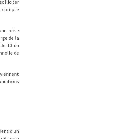
olliciter
en compte
une prise
rge de la
cle 10 du
nnelle de
eviennent
onditions
cient d’un
oit privé