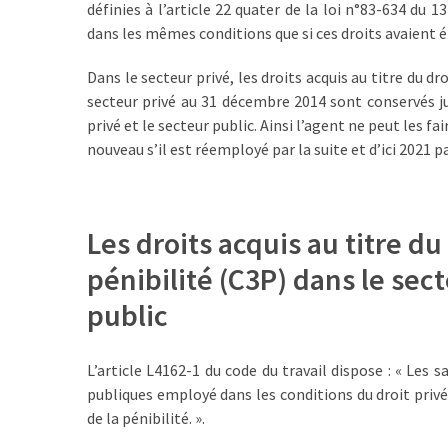
définies à l’article 22 quater de la loi n°83-634 du 1
ce
dans les mêmes conditions que si ces droits avaient é
que
les
Dans le secteur privé, les droits acquis au titre du d
employeurs
secteur privé au 31 décembre 2014 sont conservés ju
et
privé et le secteur public. Ainsi l’agent ne peut les f
les
nouveau s’il est réemployé par la suite et d’ici 2021 p
organismes
de
formation
doivent
Les droits acquis au titre 
désormais
pénibilité (C3P) dans le sec
déclarer
public
Rapport
Sénat
sur
L’article L4162-1 du code du travail dispose : « Les 
le
publiques employé dans les conditions du droit priv
CPF
de la pénibilité. ».
: