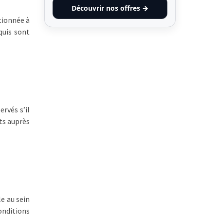
Découvrir nos offres →
tionnée à
cquis sont
rvés s’il
its auprès
e au sein
onditions