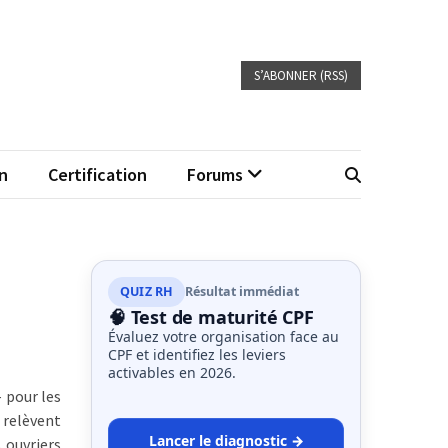
S’ABONNER (RSS)
n
Certification
Forums
QUIZ RH
Résultat immédiat
🧠 Test de maturité CPF
Évaluez votre organisation face au
CPF et identifiez les leviers
activables en 2026.
 pour les
 relèvent
Lancer le diagnostic →
 ouvriers