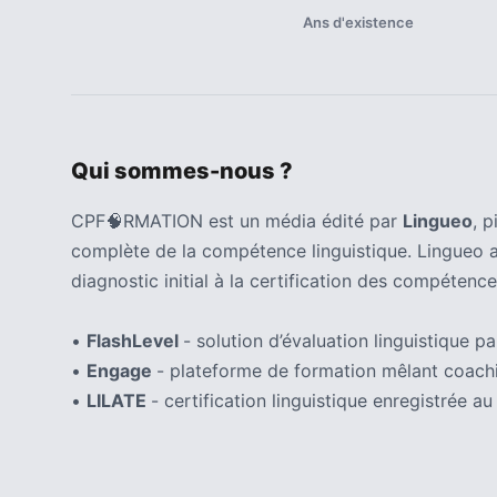
ce
Ans d'existence
que
les
employeurs
et
les
Qui sommes-nous ?
organismes
de
CPF🧠RMATION est un média édité par
Lingueo
, 
formation
doivent
complète de la compétence linguistique. Lingueo 
désormais
diagnostic initial à la certification des compétence
déclarer
•
FlashLevel
- solution d’évaluation linguistique par
Rapport
•
Engage
- plateforme de formation mêlant coachi
Sénat
•
LILATE
- certification linguistique enregistrée
sur
le
CPF
: