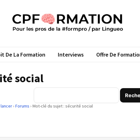
FORMATION
s pros de la #formpro – par Lingueo©
it De La Formation
Interviews
Offre De Formatio
ité social
 lancer
›
Forums
›
Mot-clé du sujet : sécurité social