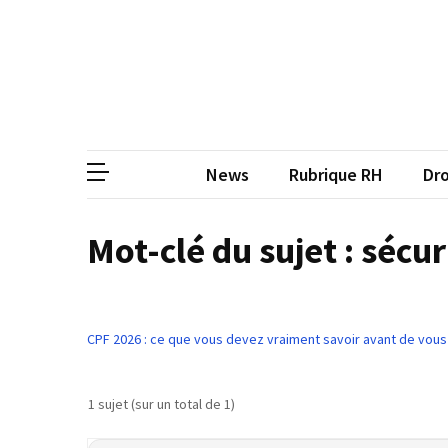
Skip
Skip
to
to
content
content
ARTICLES
RÉCENTS
CP
Média de
Qualiopi
V2
News
Rubrique RH
Dro
:
ce
qui
Mot-clé du sujet : sécur
est
réussi,
ce
qui
CPF 2026 : ce que vous devez vraiment savoir avant de vous
doit
aller
plus
1 sujet (sur un total de 1)
loin