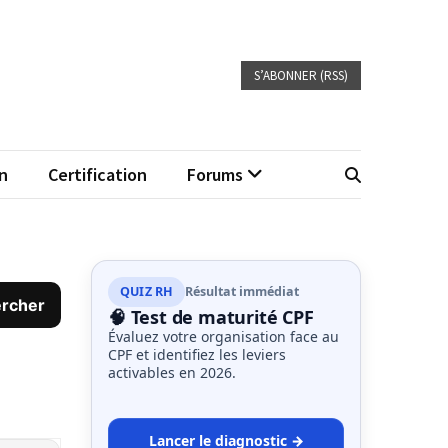
S’ABONNER (RSS)
n
Certification
Forums
QUIZ RH
Résultat immédiat
🧠 Test de maturité CPF
Évaluez votre organisation face au
CPF et identifiez les leviers
activables en 2026.
Lancer le diagnostic →