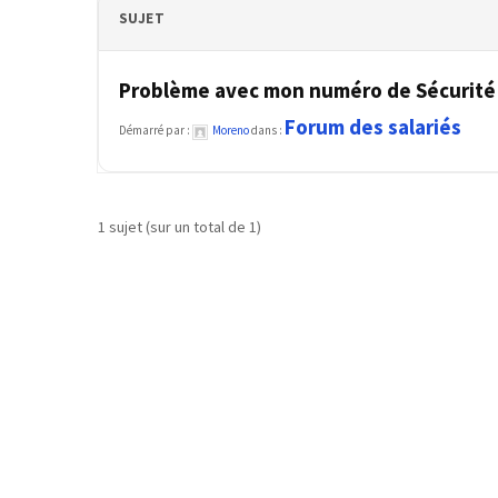
SUJET
TVA,
subrogation,
remboursement
Problème avec mon numéro de Sécurité 
:
Forum des salariés
ce
Démarré par :
Moreno
dans :
qui
va
réellement
1 sujet (sur un total de 1)
changer
dans
le
financement
des
formations
par
les
OPCO