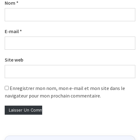
Nom
*
Droit
de
la
formation
E-mail
*
(71)
Offre
de
Site web
formation
(32)
Enregistrer mon nom, mon e-mail et mon site dans le
Certification
navigateur pour mon prochain commentaire.
(29)