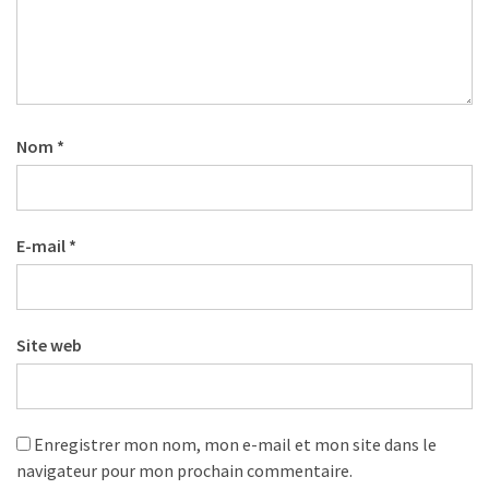
pour
les
DRH
Passeport
de
Nom
*
prévention
:
ce
que
E-mail
*
les
employeurs
et
Site web
les
organismes
de
formation
Enregistrer mon nom, mon e-mail et mon site dans le
doivent
navigateur pour mon prochain commentaire.
désormais