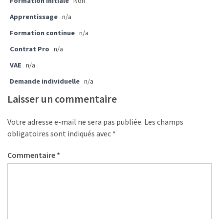
Formation initiale
Non
le
financement
Apprentissage
n/a
des
Formation continue
n/a
formations
par
Contrat Pro
n/a
les
VAE
n/a
OPCO
Demande individuelle
n/a
Passeport
Laisser un commentaire
de
compétences
Votre adresse e-mail ne sera pas publiée.
Les champs
:
obligatoires sont indiqués avec
*
le
CV
Commentaire
*
certifié
qui
change
la
donne