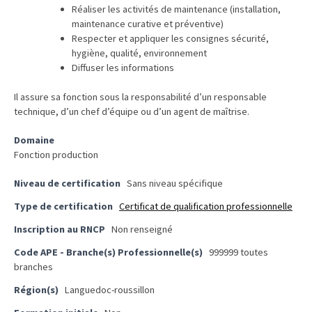
Réaliser les activités de maintenance (installation,
réussi,
maintenance curative et préventive)
ce
Respecter et appliquer les consignes sécurité,
qui
hygiène, qualité, environnement
doit
Diffuser les informations
aller
Il assure sa fonction sous la responsabilité d’un responsable
plus
technique, d’un chef d’équipe ou d’un agent de maîtrise.
loin
Domaine
TVA,
Fonction production
subrogation,
remboursement
Niveau de certification
Sans niveau spécifique
:
Type de certification
Certificat de qualification professionnelle
ce
Inscription au RNCP
Non renseigné
qui
va
Code APE - Branche(s) Professionnelle(s)
999999 toutes
réellement
branches
changer
Région(s)
Languedoc-roussillon
dans