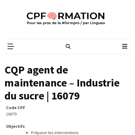
Skip
Skip
to
to
content
content
ARTICLES
RÉCENTS
CPFORMATION
Média des pros de la #formpro – par Lingueo©
Certification
LILATE
italien
:
CQP agent de
guide
complet
maintenance – Industrie
2026
du sucre | 16079
Qualiopi
V2
Code CPF
:
16079
ce
Objectifs
qui
Préparer les interventions
est