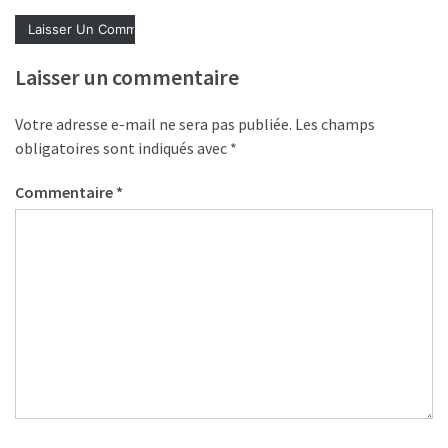
déclarer
Laisser un commentaire
MOST
USED
CATEGORIES
Votre adresse e-mail ne sera pas publiée.
Les champs
obligatoires sont indiqués avec
*
News
Commentaire
*
(1 096)
Agenda
(159)
Interviews
(108)
Rubrique
RH
(93)