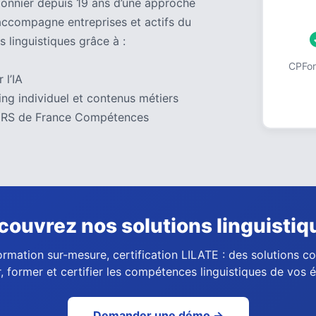
pionnier depuis 19 ans d’une approche
accompagne entreprises et actifs du
s linguistiques grâce à :
CPForm
 l’IA
ng individuel et contenus métiers
 au RS de France Compétences
couvrez nos solutions linguistiq
ormation sur-mesure, certification LILATE : des solutions 
, former et certifier les compétences linguistiques de vos 
Demander une démo →