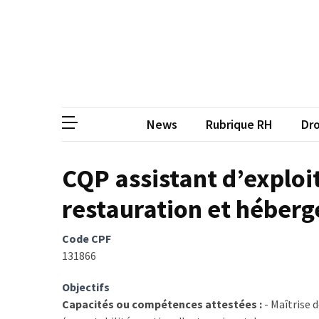
Skip
Skip
to
to
content
content
ARTICLES
RÉCENTS
CP
Média de
Qualiopi
V2
News
Rubrique RH
Dro
:
ce
qui
CQP assistant d’exploi
est
restauration et héber
réussi,
ce
qui
Code CPF
doit
131866
aller
plus
Objectifs
loin
Capacités ou compétences attestées :
- Maîtrise