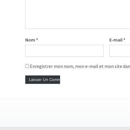
les
5
chiffres
que
tout
DRH
Nom
*
E-mail
*
devrait
retenir
pour
Enregistrer mon nom, mon e-mail et mon site dan
2027
MOST
USED
CATEGORIES
News
(1 096)