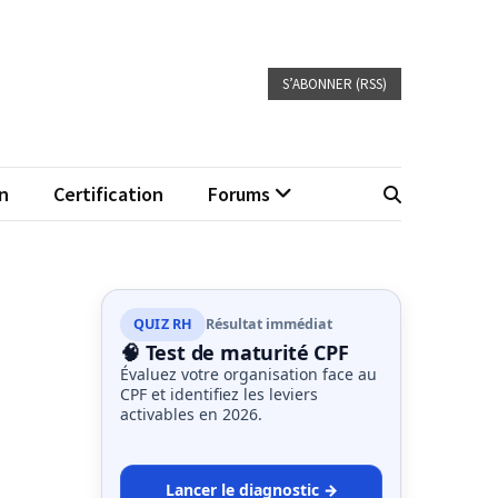
S’ABONNER (RSS)
n
Certification
Forums
QUIZ RH
Résultat immédiat
🧠 Test de maturité CPF
Évaluez votre organisation face au
CPF et identifiez les leviers
activables en 2026.
Lancer le diagnostic →