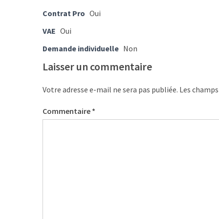
Passeport
Contrat Pro
Oui
de
compétences
VAE
Oui
:
Demande individuelle
Non
le
CV
Laisser un commentaire
certifié
qui
Votre adresse e-mail ne sera pas publiée.
Les champs 
change
la
Commentaire
*
donne
pour
les
DRH
Passeport
de
prévention
: