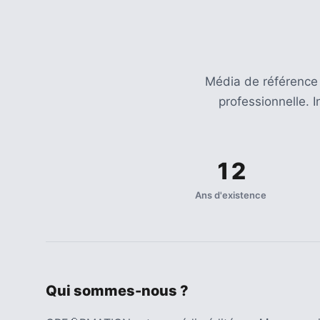
Agenda
(159)
Interviews
(108)
Média de référence
professionnelle. 
Rubrique
RH
(93)
12
Droit
de
Ans d'existence
la
formation
(71)
Offre
Qui sommes-nous ?
de
formation