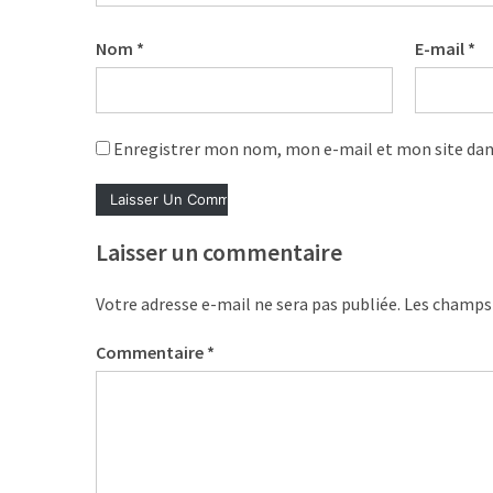
ce
que
Nom
*
E-mail
*
les
employeurs
et
les
Enregistrer mon nom, mon e-mail et mon site dan
organismes
de
formation
doivent
Laisser un commentaire
désormais
déclarer
Votre adresse e-mail ne sera pas publiée.
Les champs 
Rapport
Commentaire
*
Sénat
sur
le
CPF
: