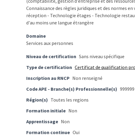
(comptabilité, gestion d'entreprise et des ressourc
TVA,
Connaissance des règles juridiques et des normes en v
subrogation,
réception - Technologie étages - Technologie restaurat
remboursement
d'au moins une langue étrangère
:
ce
Domaine
qui
Services aux personnes
va
Niveau de certification
Sans niveau spécifique
réellement
changer
Type de certification
Certificat de qualification p
dans
Inscription au RNCP
Non renseigné
le
financement
Code APE - Branche(s) Professionnelle(s)
999999
des
Région(s)
Toutes les regions
formations
par
Formation initiale
Non
les
Apprentissage
Non
OPCO
Formation continue
Oui