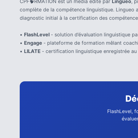
CPF🧠RMATION est un média édité par
Lingueo
, 
(32)
complète de la compétence linguistique. Lingueo 
Certification
diagnostic initial à la certification des compétence
(28)
•
FlashLevel
- solution d’évaluation linguistique par
•
Engage
- plateforme de formation mêlant coachi
•
LILATE
- certification linguistique enregistrée
Dé
FlashLevel, f
évaluer