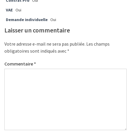
Contrat Pro
Oui
les
VAE
Oui
5
chiffres
Demande individuelle
Oui
que
Laisser un commentaire
tout
DRH
Votre adresse e-mail ne sera pas publiée.
Les champs
devrait
obligatoires sont indiqués avec
*
retenir
pour
Commentaire
*
2027
MOST
USED
CATEGORIES
News
(1 096)