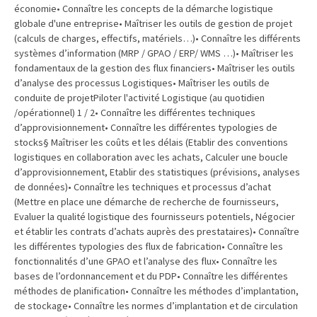
économie• Connaître les concepts de la démarche logistique
TVA,
globale d'une entreprise• Maîtriser les outils de gestion de projet
subrogation,
(calculs de charges, effectifs, matériels…)• Connaître les différents
remboursement
systèmes d’information (MRP / GPAO / ERP/ WMS …)• Maîtriser les
:
fondamentaux de la gestion des flux financiers• Maîtriser les outils
d’analyse des processus Logistiques• Maîtriser les outils de
ce
conduite de projetPiloter l'activité Logistique (au quotidien
qui
/opérationnel) 1 / 2• Connaître les différentes techniques
va
d’approvisionnement• Connaître les différentes typologies de
réellement
stocks§ Maîtriser les coûts et les délais (Etablir des conventions
changer
logistiques en collaboration avec les achats, Calculer une boucle
dans
d’approvisionnement, Etablir des statistiques (prévisions, analyses
le
de données)• Connaître les techniques et processus d’achat
(Mettre en place une démarche de recherche de fournisseurs,
financement
Evaluer la qualité logistique des fournisseurs potentiels, Négocier
des
et établir les contrats d’achats auprès des prestataires)• Connaître
formations
les différentes typologies des flux de fabrication• Connaître les
par
fonctionnalités d’une GPAO et l’analyse des flux• Connaître les
les
bases de l’ordonnancement et du PDP• Connaître les différentes
OPCO
méthodes de planification• Connaître les méthodes d’implantation,
de stockage• Connaître les normes d’implantation et de circulation