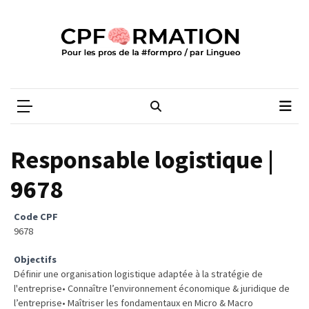
Skip
Skip
to
to
content
content
ARTICLES
RÉCENTS
CPFORMATION
Média des pros de la #formpro – par Lingueo©
Qualiopi
V2
:
ce
Responsable logistique |
qui
est
9678
réussi,
ce
Code CPF
qui
9678
doit
Objectifs
aller
Définir une organisation logistique adaptée à la stratégie de
plus
l'entreprise• Connaître l’environnement économique & juridique de
loin
l’entreprise• Maîtriser les fondamentaux en Micro & Macro