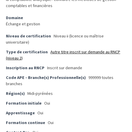
ce
comptables et financières
que
les
Domaine
employeurs
Échange et gestion
et
Niveau de certification
Niveau ii (licence ou maîtrise
les
universitaire)
organismes
Type de certification
Autre titre inscrit sur demande au RNCP
de
(niveau 2)
formation
doivent
Inscription au RNCP
Inscrit sur demande
désormais
Code APE - Branche(s) Professionnelle(s)
999999 toutes
déclarer
branches
Région(s)
Midi-pyrénées
Rapport
Sénat
Formation initiale
Oui
sur
Apprentissage
Oui
le
CPF
Formation continue
Oui
: