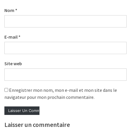
Agenda
(159)
Nom
*
Interviews
(108)
E-mail
*
Rubrique
RH
(93)
Site web
Droit
de
la
Enregistrer mon nom, mon e-mail et mon site dans le
formation
navigateur pour mon prochain commentaire.
(71)
Offre
de
Laisser un commentaire
formation