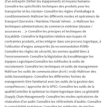
Passeport
d’un entrepôt• Définir les équipements et moyens humains•
Connaître les spécificités techniques des produits pour les
de
transporter et les stocker• Connaître les règles d’emballage &
compétences
conditionnement• Maîtriser les différents modes et opérateurs de
:
transport (terrestre / Maritime/ Fluvial/ Aérien…)• Maîtriser les
le
techniques administratives du commerce extérieur (douane /
CV
assurances …)• Connaître les principes et techniques de
certifié
traçabilité• Connaître la législation relative aux risques et
qui
contraintes produits, et les intégrer dans son process logistique, à
l’utilisation d’engins autoportés (la recommandation R389)•
change
Connaître les règles de sécurité, les normes qualité liées à
la
l’environnement• Connaître la législation du travailManager les
donne
équipes LogistiquesConnaître les méthodes & outils de
pour
recrutement• Connaître les techniques et outils de management•
les
Maîtriser les outils de communication (écrit / oral)• Maîtriser des
DRH
outils bureautiques• Connaître les différentes formes du
management• Etre familiarisé avec les outils de la gestion des
Passeport
compétences / approche de la GPEC• Connaître les outils de la
qualitéContrôler & optimiser la chaine logistique dans sa globalité
de
(Supply Chain Management)• Connaître les modes opératoires de
prévention
réalisation d’un audit• Connaître les référentiels d’audits• Connaître
:
la comptabilité analytique• Connaître les méthodes de gestion