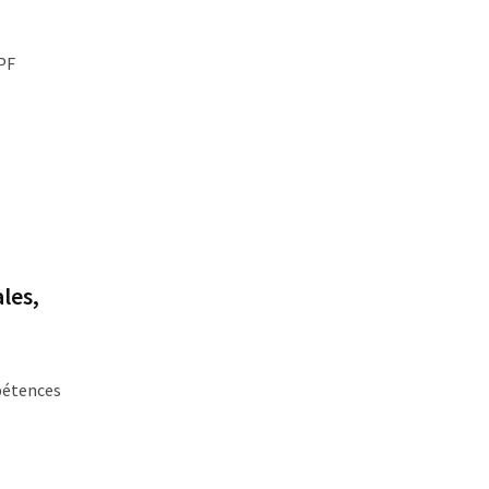
CPF
les,
mpétences