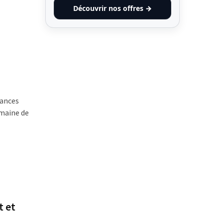
Découvrir nos offres →
nances
omaine de
t et