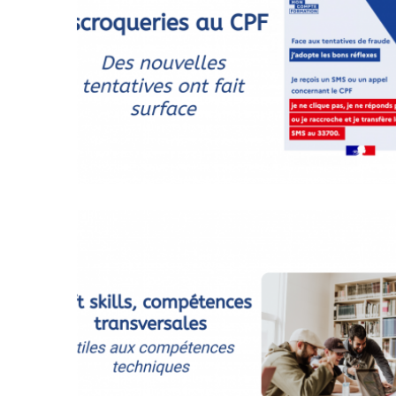
Agenda
(159)
Interviews
(108)
Rubrique
RH
(93)
Droit
de
la
formation
(71)
Offre
de
formation