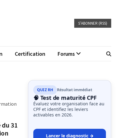
S’ABONNER (RSS)
n
Certification
Forums
QUIZ RH
Résultat immédiat
🧠 Test de maturité CPF
ormation
Évaluez votre organisation face au
CPF et identifiez les leviers
activables en 2026.
é du 31
ion
Lancer le diagnostic →