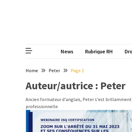
Skip
Skip
to
to
content
content
ARTICLES
RÉCENTS
CP
Média de
Qualiopi
V2
News
Rubrique RH
Dro
:
ce
qui
Home
Peter
Page 2
est
Auteur/autrice :
Peter
réussi,
ce
qui
Ancien formateur d'anglais, Peter s'est brillamment 
doit
professionnelle.
aller
plus
loin