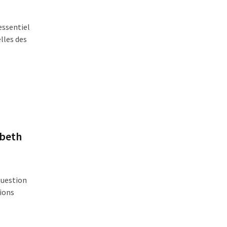
essentiel
lles des
abeth
question
tions