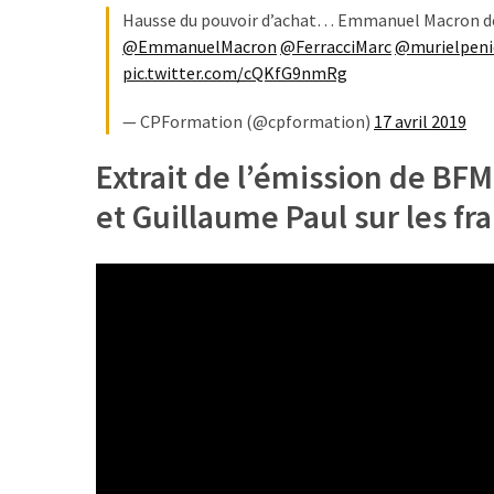
Hausse du pouvoir d’achat… Emmanuel Macron devr
TVA,
@EmmanuelMacron
@FerracciMarc
@murielpeni
subrogation,
pic.twitter.com/cQKfG9nmRg
remboursement
:
— CPFormation (@cpformation)
17 avril 2019
ce
qui
Extrait de l’émission de BFM
va
et Guillaume Paul sur les fra
réellement
changer
dans
le
financement
des
formations
par
les
OPCO