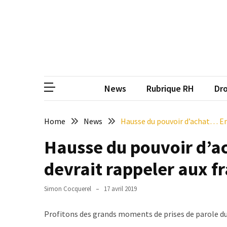
Skip
Skip
to
to
content
content
ARTICLES
RÉCENTS
CP
Média de
Qualiopi
V2
News
Rubrique RH
Dro
:
ce
qui
Home
News
Hausse du pouvoir d’achat… Em
est
Hausse du pouvoir d’
réussi,
ce
devrait rappeler aux fr
qui
doit
Simon Cocquerel
17 avril 2019
aller
plus
Profitons des grands moments de prises de parole du 
loin