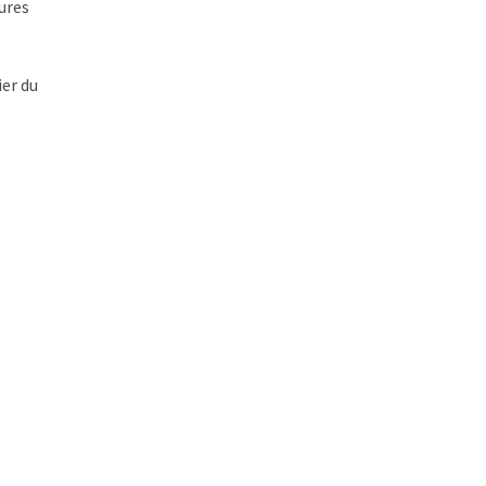
tures
ier du