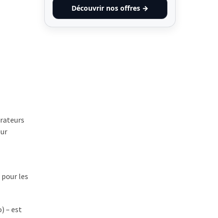
Découvrir nos offres →
érateurs
our
 pour les
) – est