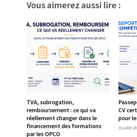
Vous aimerez aussi lire :
Agenda
(159)
Interviews
(108)
Rubrique
RH
(93)
Droit
de
la
formation
TVA, subrogation,
Passep
(71)
remboursement : ce qui va
CV cert
Offre
réellement changer dans le
pour l
de
financement des formations
31 juillet 2
formation
par les OPCO