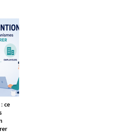
: ce
s
n
rer