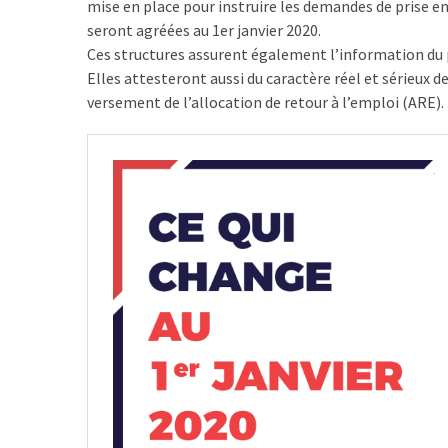
mise en place pour instruire les demandes de prise en
ce
seront agréées au 1er janvier 2020.
que
Ces structures assurent également l’information du p
les
Elles attesteront aussi du caractère réel et sérieux 
employeurs
versement de l’allocation de retour à l’emploi (ARE).
et
les
organismes
de
formation
doivent
désormais
déclarer
Rapport
Sénat
sur
le
CPF
: