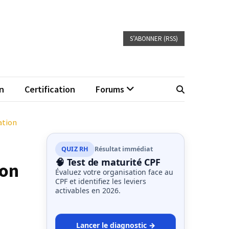
S’ABONNER (RSS)
n
Certification
Forums
ation
QUIZ RH
Résultat immédiat
🧠 Test de maturité CPF
ion
Évaluez votre organisation face au
CPF et identifiez les leviers
activables en 2026.
Lancer le diagnostic →