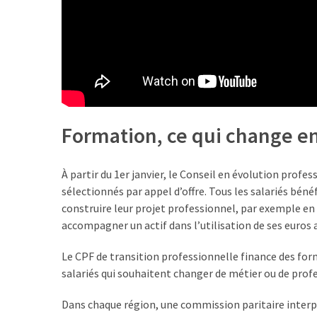
Passeport
de
compétences
:
le
CV
certifié
qui
Formation, ce qui change e
change
la
donne
À partir du 1er janvier, le Conseil en évolution profe
pour
sélectionnés par appel d’offre. Tous les salariés bén
les
construire leur projet professionnel, par exemple e
DRH
accompagner un actif dans l’utilisation de ses euros a
Passeport
Le CPF de transition professionnelle finance des for
de
salariés qui souhaitent changer de métier ou de profess
prévention
Dans chaque région, une commission paritaire interp
: