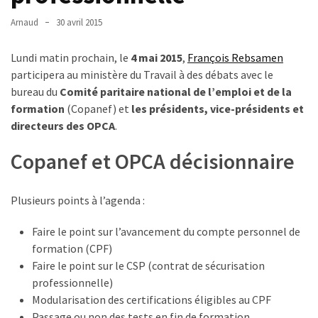
TVA,
Arnaud
30 avril 2015
subrogation,
remboursement
Lundi matin prochain, le
4 mai 2015
,
François Rebsamen
:
participera au ministère du Travail à des débats avec le
ce
bureau du
Comité paritaire national de l’emploi et de la
qui
formation
(Copanef) et
les présidents, vice-présidents et
va
directeurs des OPCA
.
réellement
changer
Copanef et OPCA décisionnaire
dans
le
Plusieurs points à l’agenda :
financement
des
Faire le point sur l’avancement du compte personnel de
formations
formation (CPF)
par
Faire le point sur le CSP (contrat de sécurisation
les
professionnelle)
OPCO
Modularisation des certifications éligibles au CPF
Passage ou non des tests en fin de formation