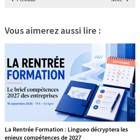
Agenda
de
(159)
l’article
Interviews
Vous aimerez aussi lire :
(108)
Rubrique
RH
(93)
Droit
de
la
formation
(71)
Offre
de
La Rentrée Formation : Lingueo décryptera les
formation
enjeux compétences de 2027