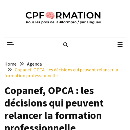
Skip
Skip
to
to
content
content
ARTICLES
RÉCENTS
CPFORMATION
Média des pros de la #formpro – par Lingueo©
Qualiopi
V2
:
ce
Home
Agenda
qui
Copanef, OPCA : les décisions qui peuvent relancer la
est
formation professionnelle
réussi,
Copanef, OPCA : les
ce
qui
décisions qui peuvent
doit
aller
relancer la formation
plus
loin
professionnelle