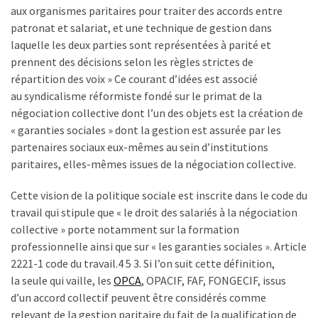
ce
aux organismes paritaires pour traiter des accords entre
que
patronat et salariat, et une technique de gestion dans
les
laquelle les deux parties sont représentées à parité et
employeurs
prennent des décisions selon les règles strictes de
et
répartition des voix » Ce courant d’idées est associé
les
au syndicalisme réformiste fondé sur le primat de la
organismes
négociation collective dont l’un des objets est la création de
de
« garanties sociales » dont la gestion est assurée par les
formation
partenaires sociaux eux-mêmes au sein d’institutions
doivent
paritaires, elles-mêmes issues de la négociation collective.
désormais
déclarer
Cette vision de la politique sociale est inscrite dans le code du
travail qui stipule que « le droit des salariés à la négociation
Rapport
collective » porte notamment sur la formation
Sénat
professionnelle ainsi que sur « les garanties sociales ». Article
sur
2221-1 code du travail.4 5 3. Si l’on suit cette définition,
le
la seule qui vaille, les
OPCA
, OPACIF, FAF, FONGECIF, issus
CPF
d’un accord collectif peuvent être considérés comme
:
relevant de la gestion paritaire du fait de la qualification de