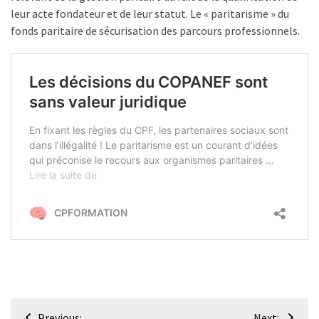
les
leur acte fondateur et de leur statut. Le « paritarisme » du
5
fonds paritaire de sécurisation des parcours professionnels.
chiffres
que
tout
DRH
devrait
retenir
pour
2027
MOST
USED
CATEGORIES
News
(1 096)
Navigation
Previous:
Next: