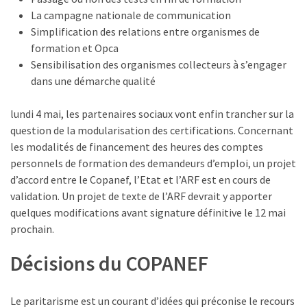
Passeport
La campagne nationale de communication
de
Simplification des relations entre organismes de
compétences
formation et Opca
:
Sensibilisation des organismes collecteurs à s’engager
le
dans une démarche qualité
CV
certifié
lundi 4 mai, les partenaires sociaux vont enfin trancher sur la
qui
question de la modularisation des certifications. Concernant
change
les modalités de financement des heures des comptes
la
personnels de formation des demandeurs d’emploi, un projet
donne
d’accord entre le Copanef, l’Etat et l’ARF est en cours de
pour
validation. Un projet de texte de l’ARF devrait y apporter
les
quelques modifications avant signature définitive le 12 mai
DRH
prochain.
Passeport
Décisions du COPANEF
de
prévention
:
Le paritarisme est un courant d’idées qui préconise le recours