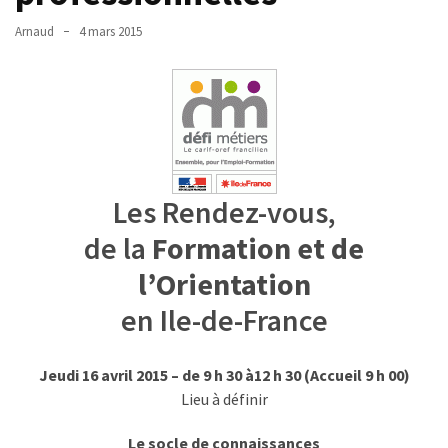
réussi,
Arnaud
4 mars 2015
ce
qui
doit
aller
plus
loin
Les Rendez-vous,
TVA,
subrogation,
de la
Formation et de
remboursement
l’Orientation
:
ce
en Ile-de-France
qui
va
Jeudi 16
avril
2015 – de 9 h 30 à
12 h 30 (Accueil 9 h 00)
réellement
Lieu à définir
changer
dans
Le socle de connaissances