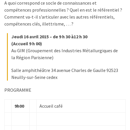
pour
A quoi correspond ce socle de connaissances et
les
compétences professionnelles ? Quel en est le référentiel ?
DRH
Comment va-t-il s’articuler avec les autres référentiels,
compétences clés, illettrisme, … ?
Passeport
Jeudi 16
avril
2015 – de 9 h 30 à
12 h 30
de
(Accueil 9 h 00)
prévention
Au GIM (Groupement des Industries Métallurgiques de
:
la Région Parisienne)
ce
que
Salle amphithéâtre 34 avenue Charles de Gaulle 92523
les
Neuilly-sur-Seine cedex
employeurs
et
PROGRAMME
les
organismes
9h00
Accueil café
de
formation
doivent
désormais