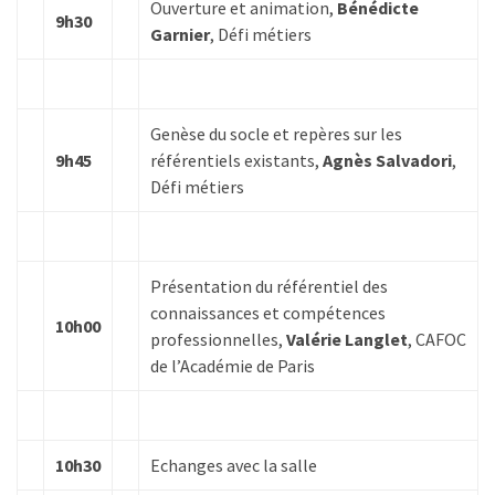
Ouverture et animation,
Bénédicte
déclarer
9h30
Garnier
, Défi métiers
MOST
USED
Genèse du socle et repères sur les
CATEGORIES
9h45
référentiels existants,
Agnès Salvadori
,
Défi métiers
News
(1 096)
Agenda
Présentation du référentiel des
(159)
connaissances et compétences
10h00
professionnelles,
Valérie Langlet
, CAFOC
Interviews
de l’Académie de Paris
(108)
Rubrique
RH
10h30
Echanges avec la salle
(93)