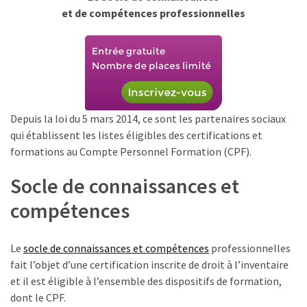
le
et de compétences professionnelles
financement
des
formations
par
les
OPCO
Depuis la loi du 5 mars 2014, ce sont les partenaires sociaux
Passeport
qui établissent les listes éligibles des certifications et
de
formations au Compte Personnel Formation (CPF).
compétences
Socle de connaissances et
:
le
compétences
CV
certifié
qui
Le
socle de connaissances et compétences
professionnelles
change
fait l’objet d’une certification inscrite de droit à l’inventaire
la
et il est éligible à l’ensemble des dispositifs de formation,
donne
dont le CPF.