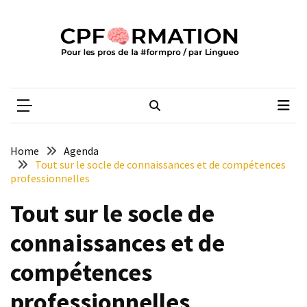
Skip
Skip
to
to
content
content
ARTICLES
RÉCENTS
CPFORMATION
Média des pros de la #formpro – par Lingueo©
Certification
LILATE
italien
:
Home
Agenda
guide
Tout sur le socle de connaissances et de compétences
complet
professionnelles
2026
Tout sur le socle de
Qualiopi
connaissances et de
V2
:
compétences
ce
qui
professionnelles
est