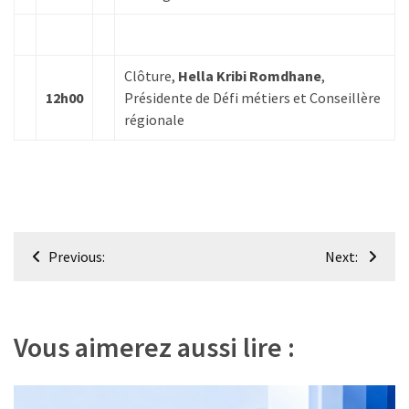
Clôture,
Hella Kribi Romdhane
,
12h00
Présidente de Défi métiers et Conseillère
régionale
Navigation
Previous:
Next:
de
l’article
Vous aimerez aussi lire :