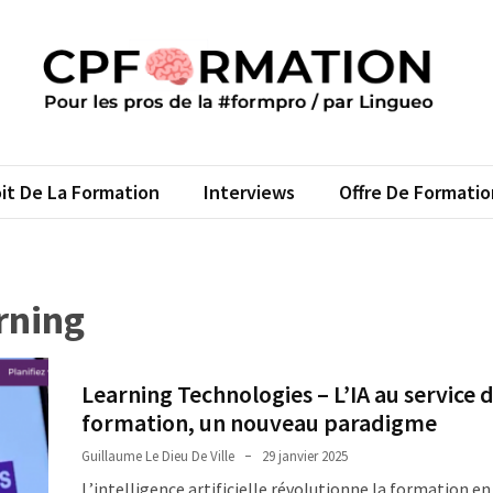
FORMATION
s pros de la #formpro – par Lingueo©
it De La Formation
Interviews
Offre De Formatio
rning
Learning Technologies – L’IA au service d
formation, un nouveau paradigme
Guillaume Le Dieu De Ville
29 janvier 2025
L’intelligence artificielle révolutionne la formation e