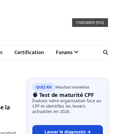
S’ABONNER (RSS)
n
Certification
Forums
QUIZ RH
Résultat immédiat
🧠 Test de maturité CPF
Évaluez votre organisation face au
e la
CPF et identifiez les leviers
activables en 2026.
Lancer le diagnostic →
n rendant