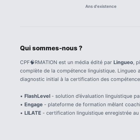
ce
Ans d'existence
que
les
employeurs
et
les
Qui sommes-nous ?
organismes
de
CPF🧠RMATION est un média édité par
Lingueo
, 
formation
doivent
complète de la compétence linguistique. Lingueo 
désormais
diagnostic initial à la certification des compétence
déclarer
•
FlashLevel
- solution d’évaluation linguistique par
Rapport
•
Engage
- plateforme de formation mêlant coachi
Sénat
•
LILATE
- certification linguistique enregistrée
sur
le
CPF
: