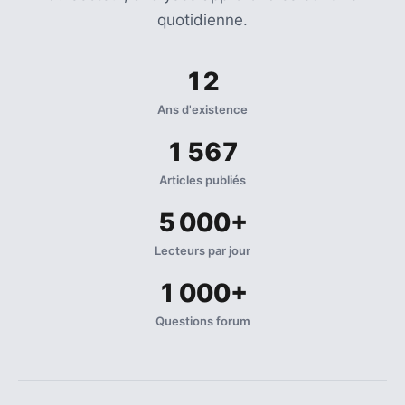
Agenda
quotidienne.
(159)
Interviews
12
(108)
Ans d'existence
Rubrique
1 567
RH
(93)
Articles publiés
5 000+
Droit
de
Lecteurs par jour
la
formation
1 000+
(71)
Questions forum
Offre
de
formation