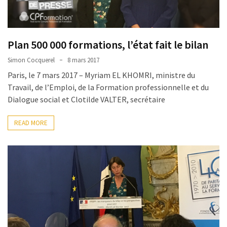
TVA,
subrogation,
remboursement
Plan 500 000 formations, l’état fait le bilan
:
ce
Simon Cocquerel
8 mars 2017
qui
Paris, le 7 mars 2017 – Myriam EL KHOMRI, ministre du
va
Travail, de l’Emploi, de la Formation professionnelle et du
réellement
Dialogue social et Clotilde VALTER, secrétaire
changer
dans
READ MORE
le
financement
des
formations
par
les
OPCO