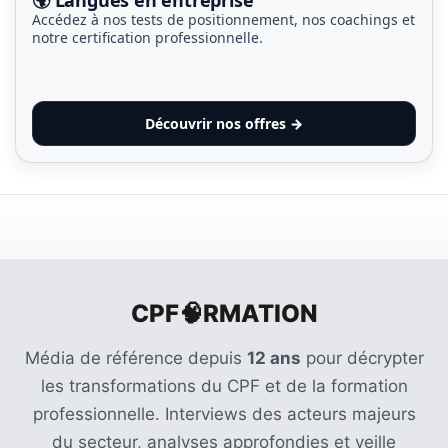
les
Accédez à nos tests de positionnement, nos coachings et
notre certification professionnelle.
5
chiffres
que
tout
Découvrir nos offres →
DRH
devrait
retenir
pour
2027
MOST
CPF🧠RMATION
USED
CATEGORIES
Média de référence depuis
12 ans
pour décrypter
les transformations du CPF et de la formation
News
(1 096)
professionnelle. Interviews des acteurs majeurs
du secteur, analyses approfondies et veille