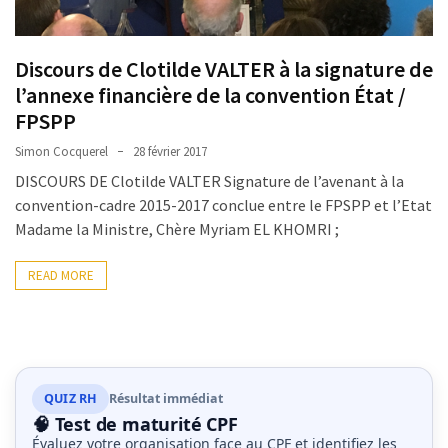
Passeport
de
compétences
Discours de Clotilde VALTER à la signature de
:
l’annexe financière de la convention État /
le
FPSPP
CV
certifié
Simon Cocquerel
28 février 2017
qui
DISCOURS DE Clotilde VALTER Signature de l’avenant à la
change
convention-cadre 2015-2017 conclue entre le FPSPP et l’Etat
la
Madame la Ministre, Chère Myriam EL KHOMRI ;
donne
pour
READ MORE
les
DRH
Passeport
de
QUIZ RH
Résultat immédiat
prévention
🧠 Test de maturité CPF
:
Évaluez votre organisation face au CPF et identifiez les