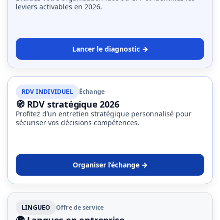
ce
leviers activables en 2026.
que
les
employeurs
Lancer le diagnostic →
et
les
organismes
de
RDV INDIVIDUEL
Échange
formation
🧭 RDV stratégique 2026
doivent
Profitez d’un entretien stratégique personnalisé pour
désormais
sécuriser vos décisions compétences.
déclarer
Rapport
Organiser l’échange →
Sénat
sur
le
CPF
LINGUEO
Offre de service
:
🌍 Langues en entreprise