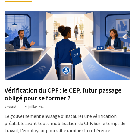
pour
les
DRH
Passeport
de
prévention
:
ce
que
les
employeurs
et
Vérification du CPF : le CEP, futur passage
les
obligé pour se former ?
organismes
Arnaud
20 juillet 2026
de
Le gouvernement envisage d’instaurer une vérification
formation
préalable avant toute mobilisation du CPF. Sur le temps de
doivent
travail, l’employeur pourrait examiner la cohérence
désormais