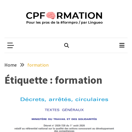
Skip
Skip
to
to
content
content
ARTICLES
RÉCENTS
CPFORMATION
Média des pros de la #formpro – par Lingueo©
Certification
LILATE
italien
:
Home
formation
guide
complet
Étiquette :
formation
2026
Qualiopi
V2
:
ce
qui
est