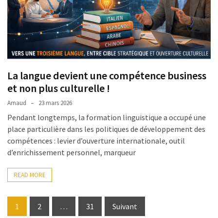
La langue devient une compétence business
et non plus culturelle !
Arnaud
23 mars 2026
Pendant longtemps, la formation linguistique a occupé une
place particulière dans les politiques de développement des
compétences : levier d’ouverture internationale, outil
d’enrichissement personnel, marqueur
READ MORE
Pagination
1
2
…
31
Suivant