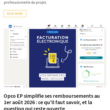
professionnelle du projet.
déclarer
READ MORE
MOST
USED
CATEGORIES
News
(1 096)
Agenda
(159)
Interviews
(108)
Rubrique
Opco EP simplifie ses remboursements au
RH
1er août 2026 : ce qu’il faut savoir, et la
(93)
question qui reste ouverte