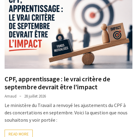
le
financement
des
formations
par
les
OPCO
Passeport
de
compétences
CPF, apprentissage : le vrai critère de
:
septembre devrait être l’impact
le
CV
Arnaud
28 juillet 2026
certifié
Le ministère du Travail a renvoyé les ajustements du CPF à
qui
des concertations en septembre. Voici la question que nous
change
souhaitons y voir portée :
la
donne
READ MORE