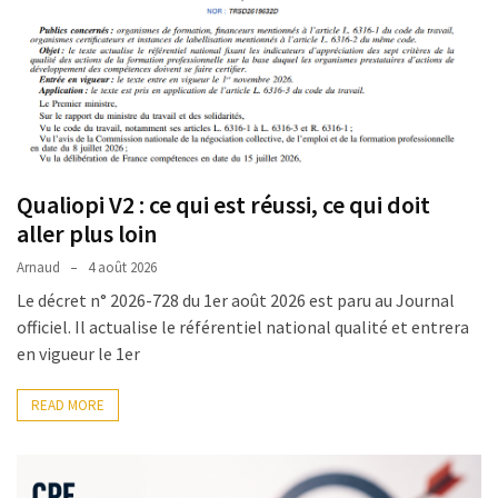
réussi,
ce
qui
doit
aller
plus
loin
Qualiopi V2 : ce qui est réussi, ce qui doit
aller plus loin
TVA,
subrogation,
Arnaud
4 août 2026
remboursement
Le décret n° 2026-728 du 1er août 2026 est paru au Journal
:
officiel. Il actualise le référentiel national qualité et entrera
ce
en vigueur le 1er
qui
va
READ MORE
réellement
changer
dans