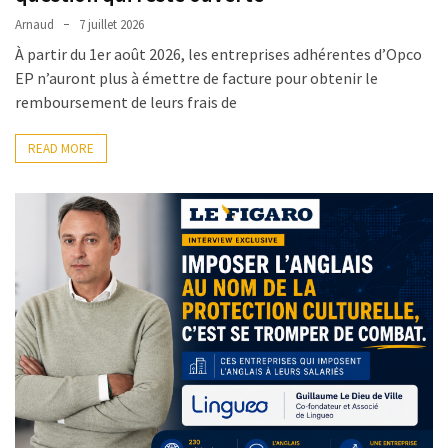
Droit
Arnaud
7 juillet 2026
de
À partir du 1er août 2026, les entreprises adhérentes d’Opco
la
EP n’auront plus à émettre de facture pour obtenir le
formation
remboursement de leurs frais de
(71)
READ MORE
Offre
de
formation
(32)
Certification
(29)