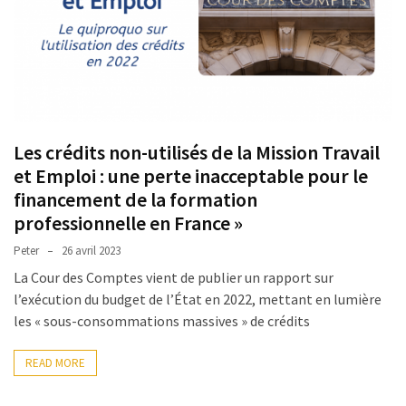
TVA,
subrogation,
remboursement
:
ce
qui
Les crédits non-utilisés de la Mission Travail
va
et Emploi : une perte inacceptable pour le
réellement
changer
financement de la formation
dans
professionnelle en France »
le
Peter
26 avril 2023
financement
La Cour des Comptes vient de publier un rapport sur
des
l’exécution du budget de l’État en 2022, mettant en lumière
formations
les « sous-consommations massives » de crédits
par
les
READ MORE
OPCO