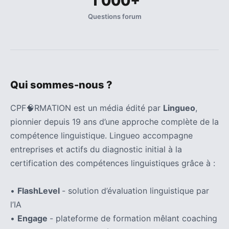
1 000+
Agenda
(159)
Questions forum
Interviews
(108)
Rubrique
Qui sommes-nous ?
RH
(93)
CPF🧠RMATION est un média édité par
Lingueo
,
pionnier depuis 19 ans d’une approche complète de la
Droit
de
compétence linguistique. Lingueo accompagne
la
entreprises et actifs du diagnostic initial à la
formation
certification des compétences linguistiques grâce à :
(71)
•
FlashLevel
- solution d’évaluation linguistique par
Offre
l’IA
de
•
Engage
- plateforme de formation mêlant coaching
formation