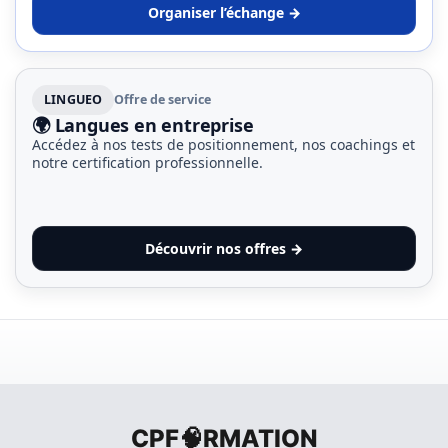
ce
Organiser l’échange →
que
les
employeurs
LINGUEO
Offre de service
et
🌍 Langues en entreprise
les
Accédez à nos tests de positionnement, nos coachings et
organismes
notre certification professionnelle.
de
formation
doivent
désormais
Découvrir nos offres →
déclarer
Rapport
Sénat
sur
le
CPF
CPF🧠RMATION
: