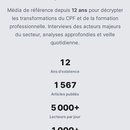
les
Média de référence depuis
12 ans
pour décrypter
5
chiffres
les transformations du CPF et de la formation
que
professionnelle. Interviews des acteurs majeurs
tout
du secteur, analyses approfondies et veille
DRH
quotidienne.
devrait
retenir
pour
12
2027
Ans d'existence
1 567
MOST
USED
Articles publiés
CATEGORIES
5 000+
News
Lecteurs par jour
(1 096)