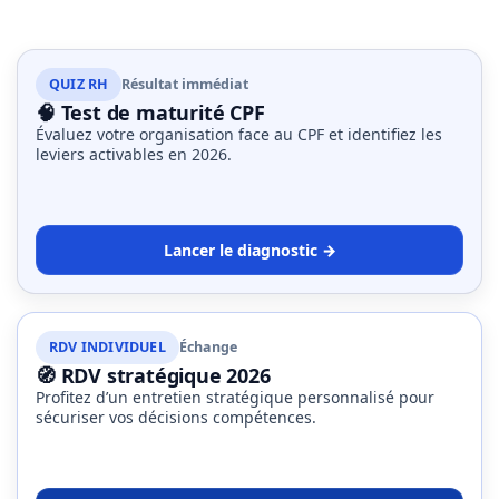
Passeport
de
compétences
:
QUIZ RH
Résultat immédiat
🧠 Test de maturité CPF
le
Évaluez votre organisation face au CPF et identifiez les
CV
leviers activables en 2026.
certifié
qui
change
la
Lancer le diagnostic →
donne
pour
les
RDV INDIVIDUEL
Échange
DRH
🧭 RDV stratégique 2026
Profitez d’un entretien stratégique personnalisé pour
Passeport
sécuriser vos décisions compétences.
de
prévention
: