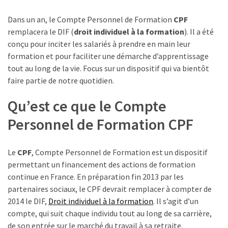
TVA,
Dans un an, le Compte Personnel de Formation
CPF
subrogation,
remplacera le DIF (
droit individuel à la formation
). Il a été
remboursement
conçu pour inciter les salariés à prendre en main leur
:
formation et pour faciliter une démarche d’apprentissage
ce
tout au long de la vie. Focus sur un dispositif qui va bientôt
qui
faire partie de notre quotidien.
va
réellement
Qu’est ce que le Compte
changer
Personnel de Formation CPF
dans
le
financement
Le
CPF
, Compte Personnel de Formation est un dispositif
des
permettant un financement des actions de formation
formations
continue en France. En préparation fin 2013 par les
par
partenaires sociaux, le CPF devrait remplacer à compter de
les
2014 le DIF,
Droit individuel à la formation
. Il s’agit d’un
OPCO
compte, qui suit chaque individu tout au long de sa carrière,
de son entrée sur le marché du travail à sa retraite.