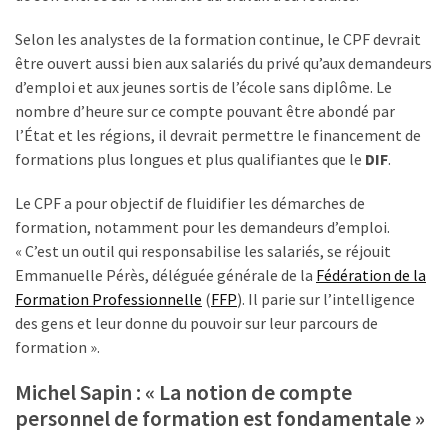
Passeport
de
Selon les analystes de la formation continue, le CPF devrait
compétences
être ouvert aussi bien aux salariés du privé qu’aux demandeurs
:
d’emploi et aux jeunes sortis de l’école sans diplôme. Le
le
nombre d’heure sur ce compte pouvant être abondé par
CV
l’État et les régions, il devrait permettre le financement de
certifié
formations plus longues et plus qualifiantes que le
DIF
.
qui
change
Le CPF a pour objectif de fluidifier les démarches de
la
formation, notamment pour les demandeurs d’emploi.
donne
« C’est un outil qui responsabilise les salariés, se réjouit
pour
Emmanuelle Pérès, déléguée générale de la
Fédération de la
les
Formation Professionnelle
(
FFP
). Il parie sur l’intelligence
DRH
des gens et leur donne du pouvoir sur leur parcours de
formation ».
Passeport
de
Michel Sapin : « La notion de compte
prévention
personnel de formation est fondamentale »
: