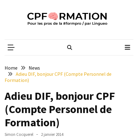
Skip
Skip
to
to
content
content
ARTICLES
RÉCENTS
CPFORMATION
Média des pros de la #formpro – par Lingueo©
Qualiopi
V2
:
ce
Home
News
qui
Adieu DIF, bonjour CPF (Compte Personnel de
est
Formation)
réussi,
Adieu DIF, bonjour CPF
ce
qui
(Compte Personnel de
doit
aller
Formation)
plus
loin
Simon Cocquerel
2 janvier 2014