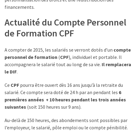
les
financements.
5
chiffres
Actualité du Compte Personnel
que
de Formation CPF
tout
DRH
devrait
A compter de 2015, les salariés se verront dotés d’un
compte
retenir
personnel de formation
(
CPF
), individuel et portable. Il
pour
accompagnera le salarié tout au long de sa vie.
Il remplacera
2027
le DIF
.
Ce
CPF
pourra être ouvert dès 16 ans jusqu’à la retraite du
MOST
salarié. Ce compte sera doté de 24 h par an pendant les
6
USED
premières années + 10 heures pendant les trois années
CATEGORIES
suivantes
(soit 150 heures sur 9 ans).
News
Au-delà de 150 heures, des abondements sont possibles par
(1 096)
l’employeur, le salarié, pôle emploi ou le compte pénibilité.