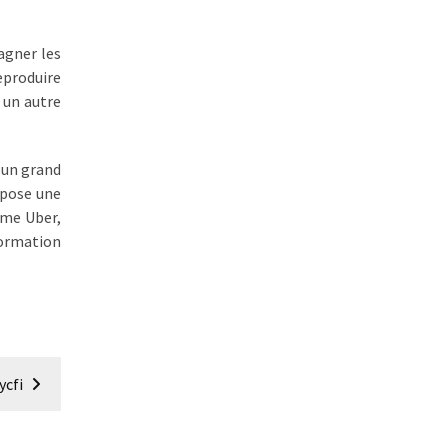
agner les
eproduire
r un autre
a un grand
ropose une
mme Uber,
ormation
ycfi