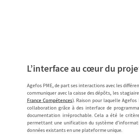
Passeport
de
compétences
:
le
CV
certifié
qui
change
L’interface au cœur du proje
la
donne
pour
Agefos PME, de part ses interactions avec les différen
les
communiquer avec la caisse des dépôts, les stagiaire
DRH
France Compétences
). Raison pour laquelle Agefos 
collaboration grâce à des interface de programmat
Passeport
documentation irréprochable. Cela a été le critèr
de
permettant une unification du système d’informat
prévention
données existants en une plateforme unique.
: