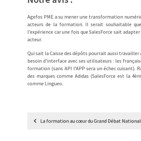
Agenda
(159)
Agefos PME a su mener une transformation numérique
acteurs de la formation. Il serait souhaitable q
Interviews
l’expérience car une fois que SalesForce sait adapter s
(108)
acteur.
Rubrique
Qui sait la Caisse des dépôts pourrait aussi travaille
RH
besoin d’interface avec ses utilisateurs : les frança
(93)
formation (sans API l’APP sera un échec cuisant). R
des marques comme Adidas (SalesForce est la 4èm
Droit
comme Lingueo.
de
la
formation
(71)
Navigation
Offre
La formation au cœur du Grand Débat National
de
de
formation
l’article