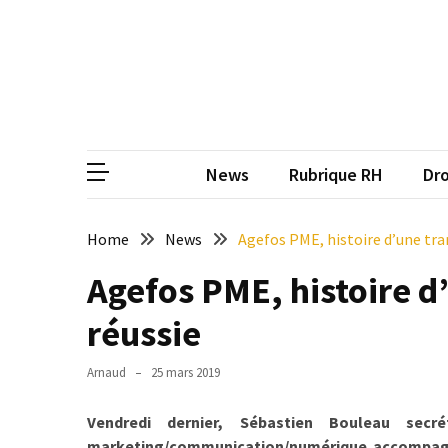
Skip
Skip
to
to
content
content
ARTICLES
RÉCENTS
CP
Média de
Qualiopi
V2
News
Rubrique RH
Dro
:
ce
qui
Home
News
Agefos PME, histoire d’une tra
est
Agefos PME, histoire d
réussi,
ce
réussie
qui
doit
Arnaud
25 mars 2019
aller
plus
Vendredi dernier, Sébastien Bouleau sec
loin
marketing/communication/numérique accompagnés