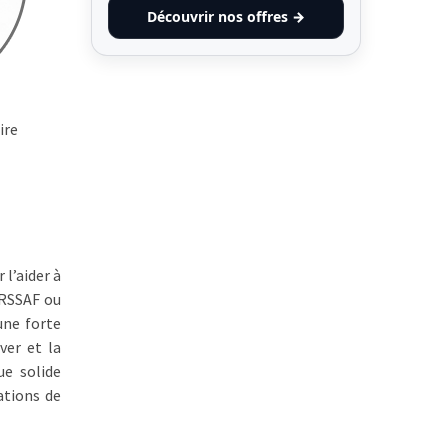
Découvrir nos offres →
ire
 l’aider à
URSSAF ou
une forte
ver et la
ue solide
ations de