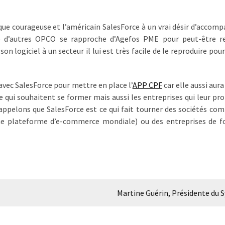
 courageuse et l’américain SalesForce à un vrai désir d’accomp
ue d’autres OPCO se rapproche d’Agefos PME pour peut-être r
on logiciel à un secteur il lui est très facile de le reproduire pou
r avec SalesForce pour mettre en place l’
APP CPF
car elle aussi aur
ise qui souhaitent se former mais aussi les entreprises qui leur p
appelons que SalesForce est ce qui fait tourner des sociétés co
e plateforme d’e-commerce mondiale) ou des entreprises de f
Martine Guérin, Présidente du S