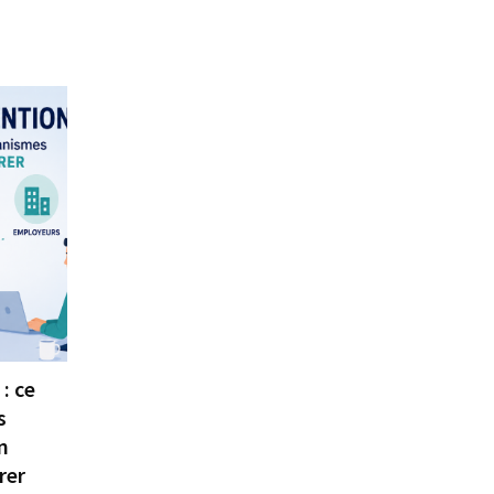
: ce
s
n
rer