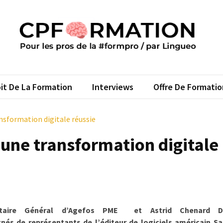
FORMATION
s pros de la #formpro – par Lingueo©
it De La Formation
Interviews
Offre De Formatio
nsformation digitale réussie
’une transformation digitale
rétaire Général d’Agefos PME et Astrid Chenard Dir
 de représentants de l’éditeur de logiciels américain Sa