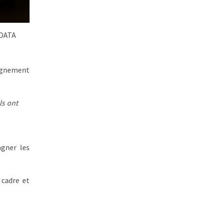
#DATA
pagnement
ls ont
agner les
 cadre et