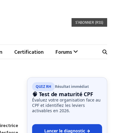
S’ABONNER (RSS)
n
Certification
Forums
QUIZ RH
Résultat immédiat
🧠 Test de maturité CPF
Évaluez votre organisation face au
CPF et identifiez les leviers
activables en 2026.
ectrice
Lancer le diagnostic →
lesforce