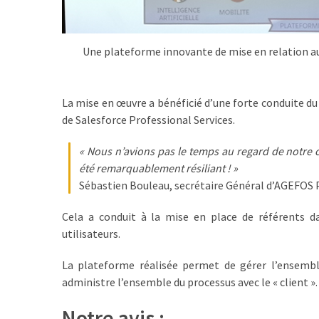
les
5
chiffres
Une plateforme innovante de mise en relation au
que
tout
DRH
La mise en œuvre a bénéficié d’une forte conduite 
devrait
de Salesforce Professional Services.
retenir
pour
« Nous n’avions pas le temps au regard de notre 
2027
été remarquablement résiliant ! »
Sébastien Bouleau, secrétaire Général d’AGEFOS
MOST
Cela a conduit à la mise en place de référents d
USED
utilisateurs.
CATEGORIES
La plateforme réalisée permet de gérer l’ensembl
News
administre l’ensemble du processus avec le « client ».
(1 096)
Notre avis :