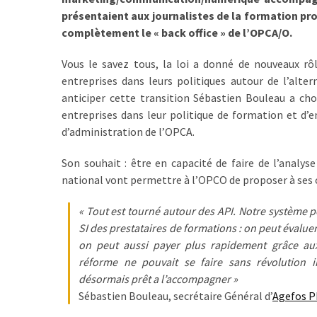
présentaient aux journalistes de la formation prof
TVA,
complètement le « back office » de l’OPCA/O.
subrogation,
remboursement
Vous le savez tous, la loi a donné de nouveaux rô
:
entreprises dans leurs politiques autour de l’alt
ce
anticiper cette transition Sébastien Bouleau a choi
qui
entreprises dans leur politique de formation et d’e
va
d’administration de l’OPCA.
réellement
changer
Son souhait : être en capacité de faire de l’analys
dans
national vont permettre à l’OPCO de proposer à ses cli
le
financement
« Tout est tourné autour des API. Notre système 
des
SI des prestataires de formations : on peut évalue
formations
on peut aussi payer plus rapidement grâce au
par
réforme ne pouvait se faire sans révolution
les
désormais prêt a l’accompagner »
OPCO
Sébastien Bouleau, secrétaire Général d’
Agefos 