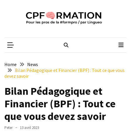
Skip
Skip
to
to
content
content
ARTICLES
RÉCENTS
CPFORMATION
Média des pros de la #formpro – par Lingueo©
Qualiopi
V2
:
ce
Home
News
qui
Bilan Pédagogique et Financier (BPF) : Tout ce que vous
est
devez savoir
réussi,
Bilan Pédagogique et
ce
qui
Financier (BPF) : Tout ce
doit
aller
que vous devez savoir
plus
loin
Peter
13 avril 2023