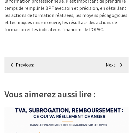
la formation professionnelle. Il est important de prendre le
temps de remplir le BPF avec soin et précision, en détaillant
les actions de formation réalisées, les moyens pédagogiques
et techniques mis en œuvre, les résultats des actions de
formation et les indicateurs financiers de l’OPAC.
Navigation
Previous:
Next:
de
l’article
Vous aimerez aussi lire :