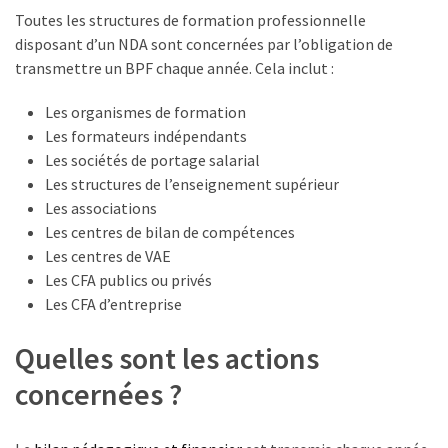
les
Toutes les structures de formation professionnelle
5
disposant d’un NDA sont concernées par l’obligation de
chiffres
transmettre un BPF chaque année. Cela inclut :
que
tout
Les organismes de formation
DRH
Les formateurs indépendants
devrait
Les sociétés de portage salarial
retenir
Les structures de l’enseignement supérieur
pour
Les associations
2027
Les centres de bilan de compétences
Les centres de VAE
Les CFA publics ou privés
MOST
Les CFA d’entreprise
USED
CATEGORIES
Quelles sont les actions
concernées ?
News
(1 096)