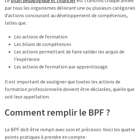
Le
bilan pédagogique et financier
est transmis chaque année
Agenda
par tous les organismes délivrant une ou plusieurs catégories
(159)
d’actions concourant au développement de compétences,
telles que :
Interviews
(108)
Les actions de formation
Les bilans de compétences
Rubrique
Les actions permettant de faire valider les acquis de
RH
l’expérience
(93)
Les actions de formation par apprentissage.
Droit
Il est important de souligner que toutes les actions de
de
formation professionnelle doivent être déclarées, quelle que
la
soit leur appellation.
formation
(71)
Comment remplir le BPF ?
Offre
de
Le BPF doit être rempli avec soin et précision. Voici les quatre
formation
points pratiques à prendre en compte :