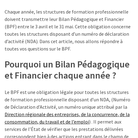
TVA,
Chaque année, les structures de formation professionnelle
subrogation,
doivent transmettre leur Bilan Pédagogique et Financier
remboursement
(BPF) entre le 3 avril et le 31 mai. Cette obligation concerne
:
toutes les structures disposant d’un numéro de déclaration
ce
d’activité (NDA). Dans cet article, nous allons répondre à
qui
toutes vos questions sur le BPF.
va
réellement
Pourquoi un Bilan Pédagogique
changer
et Financier chaque année ?
dans
le
financement
Le BPF est une obligation légale pour toutes les structures
des
de formation professionnelle disposant d’un NDA, (Numéro
formations
de Déclaration d’Activité, un numéro unique attribué par la
par
Direction régionale des entreprises, de la concurrence, de la
les
consommation, du travail et de l’emploi
) . Il permet aux
OPCO
services de l’État de vérifier que les prestations délivrées
correspondent bien à des actions entrant dans le champ de