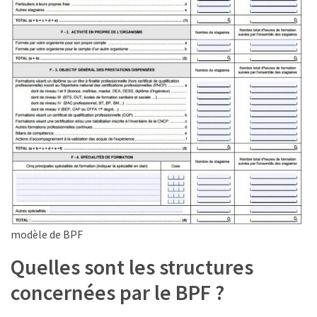
ce
que
les
employeurs
et
les
organismes
de
formation
doivent
désormais
déclarer
Rapport
modèle de BPF
Sénat
sur
Quelles sont les structures
le
concernées par le BPF ?
CPF
: