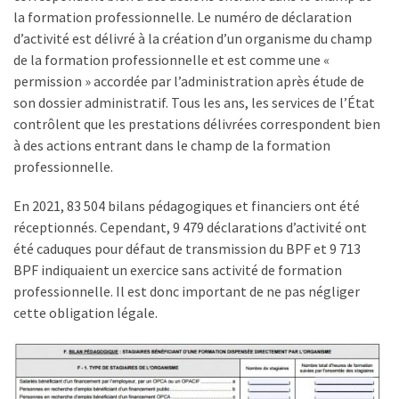
Passeport
la formation professionnelle. Le numéro de déclaration
de
d’activité est délivré à la création d’un organisme du champ
compétences
de la formation professionnelle et est comme une «
:
permission » accordée par l’administration après étude de
le
son dossier administratif. Tous les ans, les services de l’État
CV
contrôlent que les prestations délivrées correspondent bien
certifié
à des actions entrant dans le champ de la formation
qui
professionnelle.
change
la
En 2021, 83 504 bilans pédagogiques et financiers ont été
donne
réceptionnés. Cependant, 9 479 déclarations d’activité ont
pour
été caduques pour défaut de transmission du BPF et 9 713
les
BPF indiquaient un exercice sans activité de formation
DRH
professionnelle. Il est donc important de ne pas négliger
cette obligation légale.
Passeport
de
prévention
: