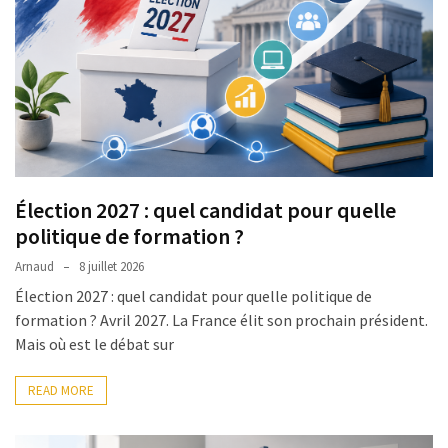
TVA,
subrogation,
remboursement
:
ce
qui
va
réellement
Élection 2027 : quel candidat pour quelle
changer
politique de formation ?
dans
le
Arnaud
8 juillet 2026
financement
Élection 2027 : quel candidat pour quelle politique de
des
formation ? Avril 2027. La France élit son prochain président.
formations
Mais où est le débat sur
par
les
READ MORE
OPCO