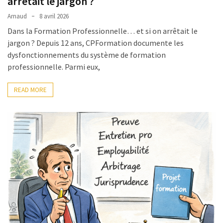
arrêtait le jargon ?
Agenda
Arnaud
8 avril 2026
(159)
Dans la Formation Professionnelle… et si on arrêtait le
Interviews
jargon ? Depuis 12 ans, CPFormation documente les
(108)
dysfonctionnements du système de formation
professionnelle. Parmi eux,
Rubrique
RH
READ MORE
(93)
Droit
de
la
formation
(71)
Offre
de
formation