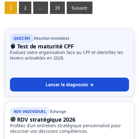
Pagination
1
2
…
19
Suivant
des
publications
QUIZ RH
Résultat immédiat
🧠 Test de maturité CPF
Évaluez votre organisation face au CPF et identifiez les
leviers activables en 2026.
Lancer le diagnostic →
RDV INDIVIDUEL
Échange
🧭 RDV stratégique 2026
Profitez d’un entretien stratégique personnalisé pour
sécuriser vos décisions compétences.