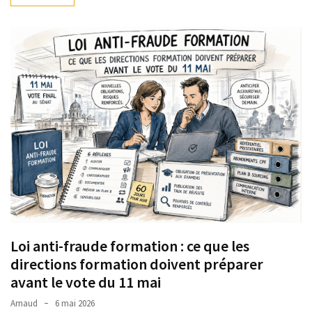
ce
que
les
employeurs
et
les
organismes
de
formation
doivent
désormais
déclarer
Rapport
Sénat
Loi anti-fraude formation : ce que les
sur
directions formation doivent préparer
le
avant le vote du 11 mai
CPF
Arnaud
6 mai 2026
: