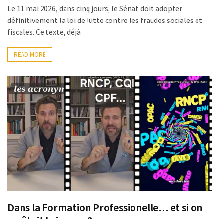
les
Le 11 mai 2026, dans cinq jours, le Sénat doit adopter
5
définitivement la loi de lutte contre les fraudes sociales et
chiffres
fiscales. Ce texte, déjà
que
tout
READ MORE
DRH
devrait
retenir
pour
2027
MOST
USED
CATEGORIES
News
(1 096)
Dans la Formation Professionelle… et si on