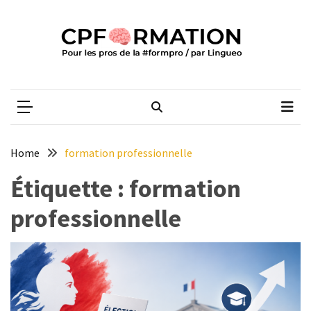
Skip
Skip
to
to
content
content
ARTICLES
RÉCENTS
CPFORMATION
Média des pros de la #formpro – par Lingueo©
Qualiopi
V2
:
ce
Home
formation professionnelle
qui
est
Étiquette :
formation
réussi,
professionnelle
ce
qui
doit
aller
plus
loin