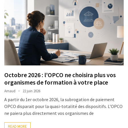
Passeport
de
compétences
:
le
CV
certifié
qui
change
la
donne
Octobre 2026 : l’OPCO ne choisira plus vos
pour
organismes de formation à votre place
les
DRH
Arnaud
22 juin 2026
A partir du 1er octobre 2026, la subrogation de paiement
Passeport
OPCO disparait pour la quasi-totalité des dispositifs. L’OPCO
de
ne paiera plus directement vos organismes de
prévention
:
READ MORE