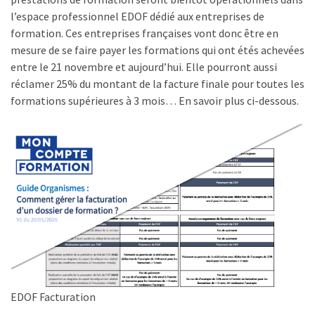
l’espace professionnel EDOF dédié aux entreprises de
réussi,
formation. Ces entreprises françaises vont donc être en
ce
mesure de se faire payer les formations qui ont étés achevées
qui
entre le 21 novembre et aujourd’hui. Elle pourront aussi
doit
réclamer 25% du montant de la facture finale pour toutes les
aller
formations supérieures à 3 mois… En savoir plus ci-dessous.
plus
loin
TVA,
subrogation,
remboursement
:
ce
qui
va
réellement
changer
EDOF Facturation
dans