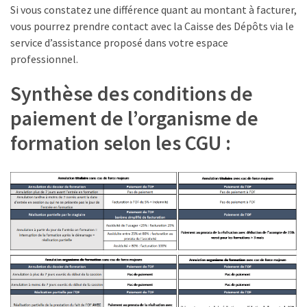
Si vous constatez une différence quant au montant à facturer,
déclarer
vous pourrez prendre contact avec la Caisse des Dépôts via le
service d’assistance proposé dans votre espace
MOST
professionnel.
USED
CATEGORIES
Synthèse des conditions de
paiement de l’organisme de
News
(1 096)
formation selon les CGU :
Agenda
(159)
Interviews
(108)
Rubrique
RH
(93)