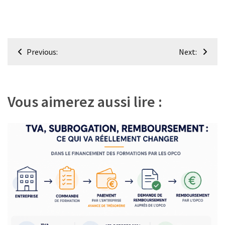
Navigation
Previous:
Next:
de
l’article
Vous aimerez aussi lire :