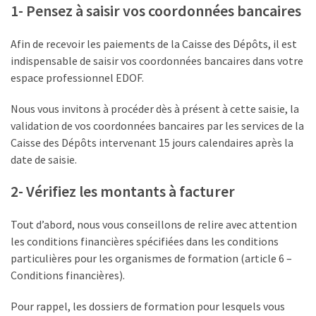
le
1- Pensez à saisir vos coordonnées bancaires
financement
des
Afin de recevoir les paiements de la Caisse des Dépôts, il est
formations
indispensable de saisir vos coordonnées bancaires dans votre
par
espace professionnel EDOF.
les
OPCO
Nous vous invitons à procéder dès à présent à cette saisie, la
validation de vos coordonnées bancaires par les services de la
Passeport
Caisse des Dépôts intervenant 15 jours calendaires après la
de
date de saisie.
compétences
:
2- Vérifiez les montants à facturer
le
CV
Tout d’abord, nous vous conseillons de relire avec attention
certifié
les conditions financières spécifiées dans les conditions
qui
particulières pour les organismes de formation (article 6 –
change
Conditions financières).
la
donne
Pour rappel, les dossiers de formation pour lesquels vous