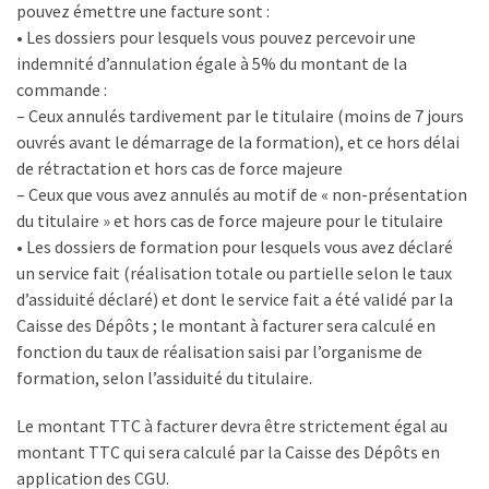
pour
pouvez émettre une facture sont :
les
• Les dossiers pour lesquels vous pouvez percevoir une
DRH
indemnité d’annulation égale à 5% du montant de la
commande :
Passeport
– Ceux annulés tardivement par le titulaire (moins de 7 jours
de
ouvrés avant le démarrage de la formation), et ce hors délai
prévention
de rétractation et hors cas de force majeure
:
– Ceux que vous avez annulés au motif de « non-présentation
ce
du titulaire » et hors cas de force majeure pour le titulaire
que
• Les dossiers de formation pour lesquels vous avez déclaré
les
un service fait (réalisation totale ou partielle selon le taux
employeurs
d’assiduité déclaré) et dont le service fait a été validé par la
et
Caisse des Dépôts ; le montant à facturer sera calculé en
les
fonction du taux de réalisation saisi par l’organisme de
organismes
formation, selon l’assiduité du titulaire.
de
Le montant TTC à facturer devra être strictement égal au
formation
montant TTC qui sera calculé par la Caisse des Dépôts en
doivent
application des CGU.
désormais