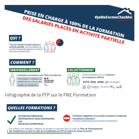
Agenda
(159)
Interviews
(108)
Rubrique
RH
(93)
Droit
de
la
Infographie de la FFP sur le FNE Formation
formation
(71)
Offre
de
formation