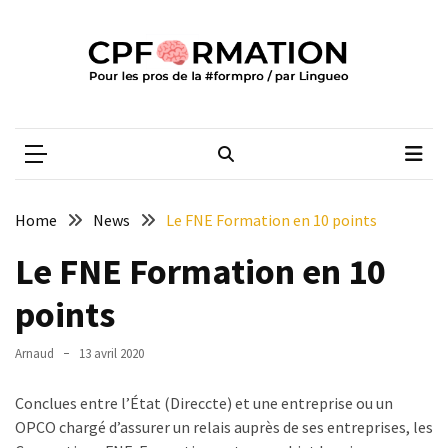
Skip
Skip
to
to
content
content
ARTICLES
RÉCENTS
CPFORMATION
Média des pros de la #formpro – par Lingueo©
Qualiopi
V2
:
ce
Home
News
Le FNE Formation en 10 points
qui
est
Le FNE Formation en 10
réussi,
points
ce
qui
doit
Arnaud
13 avril 2020
aller
plus
Conclues entre l’État (Direccte) et une entreprise ou un
loin
OPCO chargé d’assurer un relais auprès de ses entreprises, les