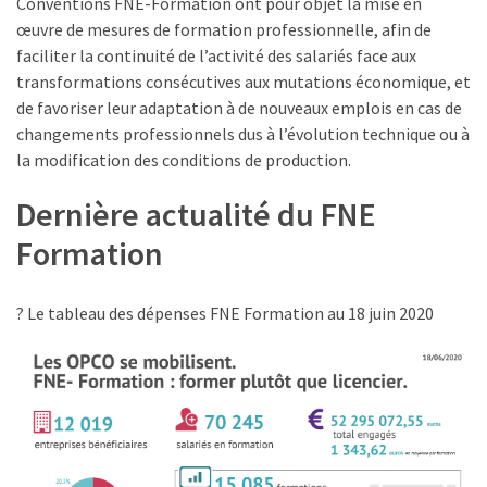
Conventions FNE-Formation ont pour objet la mise en
TVA,
œuvre de mesures de formation professionnelle, afin de
subrogation,
faciliter la continuité de l’activité des salariés face aux
remboursement
transformations consécutives aux mutations économique, et
:
de favoriser leur adaptation à de nouveaux emplois en cas de
ce
changements professionnels dus à l’évolution technique ou à
qui
la modification des conditions de production.
va
Dernière actualité du FNE
réellement
changer
Formation
dans
le
financement
? Le tableau des dépenses FNE Formation au 18 juin 2020
des
formations
par
les
OPCO