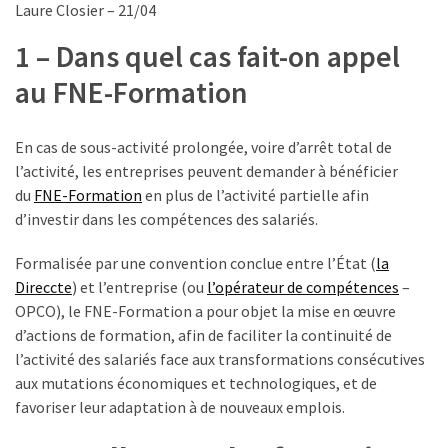
ce
Laure Closier – 21/04
que
1 – Dans quel cas fait-on appel
les
employeurs
au FNE-Formation
et
les
En cas de sous-activité prolongée, voire d’arrêt total de
organismes
l’activité, les entreprises peuvent demander à bénéficier
de
du
FNE-Formation
en plus de l’activité partielle afin
formation
d’investir dans les compétences des salariés.
doivent
désormais
Formalisée par une convention conclue entre l’État (
la
déclarer
Direccte
) et l’entreprise (ou
l’opérateur de compétences
–
OPCO), le FNE-Formation a pour objet la mise en œuvre
Rapport
d’actions de formation, afin de faciliter la continuité de
Sénat
l’activité des salariés face aux transformations consécutives
sur
aux mutations économiques et technologiques, et de
le
favoriser leur adaptation à de nouveaux emplois.
CPF
: