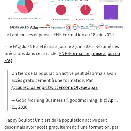
Passeport
de
compétences
:
le
Le tableau des dépenses FNE Formation au 18 juin 2020
CV
certifié
? Le FAQ du FNE a été mis a jour le 2 juin 2020 : Résumé des
qui
précisions dans cet article :
FNE-Formation, mise à jour du
change
FAQ
la
donne
Un tiers de la population active peut désormais avoir
pour
accès gratuitement à une formation. Par
les
@LaureClosier
pic.twitter.com/OlyeueGpa7
DRH
— Good Morning Business (@goodmorning_biz)
April
Passeport
21, 2020
de
prévention
Happy Boulot : Un tiers de la population active peut
:
désormais avoir accès gratuitement à une formation, par