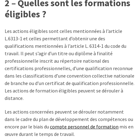
2 – Quelles sont les formations
les
éligibles ?
5
chiffres
que
Les actions éligibles sont celles mentionnées à l’article
tout
L.6313-1 et celles permettant d’obtenir une des
DRH
qualifications mentionnées à l’article L. 6314-1 du code du
devrait
travail. Il peut s’agir d’un titre ou diplôme à finalité
retenir
professionnelle inscrit au répertoire national des
pour
certifications professionnelles, d’une qualification reconnue
2027
dans les classifications d’une convention collective nationale
de branche ou d’un certificat de qualification professionnelle.
Les actions de formation éligibles peuvent se dérouler à
MOST
distance.
USED
CATEGORIES
Les actions concernées peuvent se dérouler notamment
dans le cadre du plan de développement des compétences ou
News
encore par le biais du
compte personnel de formation
mis en
(1 096)
œuvre durant le temps de travail.