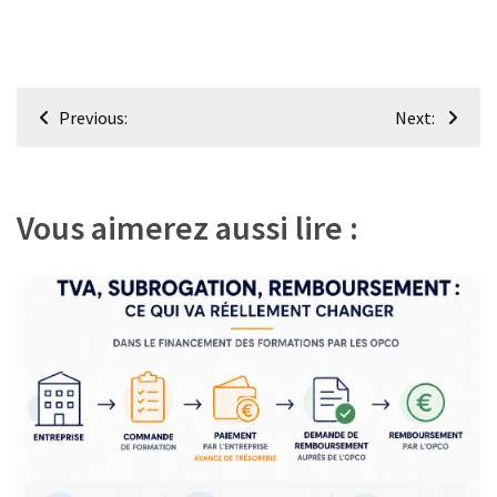
Navigation
Previous:
Next:
de
l’article
Vous aimerez aussi lire :