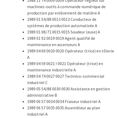
1988 11 74 0009 0009 Opérateur-régleur sur
TVA,
machines-outils à commande numérique de
subrogation,
production par enlèvement de matière A
remboursement
1989 01 54/88 0013 0013 Conducteur de
:
systèmes de production automatisée A
ce
1989 01 08/71 0015 0015 Soudeur (euse) A
qui
1989 01 92 0019 0019 Agent qualifié de
va
maintenance en ascenseurs A
réellement
1989 04 69 0020 0020 Opérateur (trice) en tôlerie
changer
A
dans
1989 04 59 0021 I 0021 Opérateur (trice) en
le
maintenance industrielle A
financement
1989 04 74 0027 0027 Technico-commercial
des
industriel C
formations
1989 05 54/88 0030 0030 Assistance en gestion
par
administrative B
les
1989 06 57 0034 0034 Fraiseur industriel A
OPCO
1989 06 57 0035 0035 Assembleur au plan
industriel A