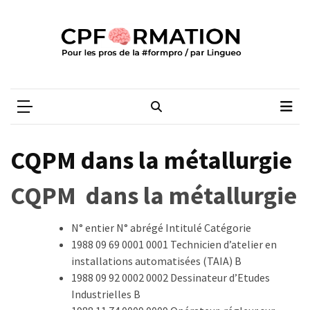
Skip
Skip
to
to
content
content
ARTICLES
RÉCENTS
CPFORMATION
Média des pros de la #formpro – par Lingueo©
Qualiopi
V2
:
ce
CQPM dans la métallurgie
qui
est
CQPM dans la métallurgie
réussi,
ce
N° entier N° abrégé Intitulé Catégorie
qui
1988 09 69 0001 0001 Technicien d’atelier en
doit
installations automatisées (TAIA) B
aller
1988 09 92 0002 0002 Dessinateur d’Etudes
plus
Industrielles B
loin