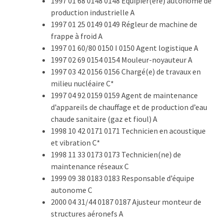
1997 01 68 0148 0148 Équipier(ère) autonome de
les
production industrielle A
5
1997 01 25 0149 0149 Régleur de machine de
chiffres
frappe à froid A
que
1997 01 60/80 0150 I 0150 Agent logistique A
tout
1997 02 69 0154 0154 Mouleur-noyauteur A
DRH
1997 03 42 0156 0156 Chargé(e) de travaux en
devrait
milieu nucléaire C*
retenir
1997 04 92 0159 0159 Agent de maintenance
pour
d’appareils de chauffage et de production d’eau
2027
chaude sanitaire (gaz et fioul) A
1998 10 42 0171 0171 Technicien en acoustique
et vibration C*
MOST
1998 11 33 0173 0173 Technicien(ne) de
USED
maintenance réseaux C
CATEGORIES
1999 09 38 0183 0183 Responsable d’équipe
autonome C
News
2000 04 31/44 0187 0187 Ajusteur monteur de
(1 096)
structures aéronefs A