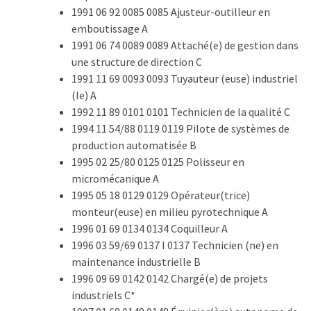
ce
1991 06 92 0085 0085 Ajusteur-outilleur en
que
emboutissage A
les
1991 06 74 0089 0089 Attaché(e) de gestion dans
employeurs
une structure de direction C
et
1991 11 69 0093 0093 Tuyauteur (euse) industriel
les
(le) A
organismes
1992 11 89 0101 0101 Technicien de la qualité C
de
1994 11 54/88 0119 0119 Pilote de systèmes de
formation
production automatisée B
doivent
1995 02 25/80 0125 0125 Polisseur en
désormais
micromécanique A
déclarer
1995 05 18 0129 0129 Opérateur(trice)
monteur(euse) en milieu pyrotechnique A
Rapport
1996 01 69 0134 0134 Coquilleur A
Sénat
1996 03 59/69 0137 I 0137 Technicien (ne) en
sur
maintenance industrielle B
le
1996 09 69 0142 0142 Chargé(e) de projets
CPF
industriels C*
: