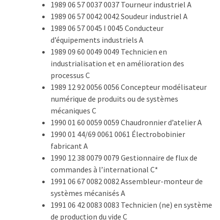
Passeport
1989 06 57 0037 0037 Tourneur industriel A
de
1989 06 57 0042 0042 Soudeur industriel A
compétences
1989 06 57 0045 I 0045 Conducteur
:
d’équipements industriels A
le
1989 09 60 0049 0049 Technicien en
CV
industrialisation et en amélioration des
certifié
processus C
qui
1989 12 92 0056 0056 Concepteur modélisateur
change
numérique de produits ou de systèmes
la
mécaniques C
donne
1990 01 60 0059 0059 Chaudronnier d’atelier A
pour
1990 01 44/69 0061 0061 Électrobobinier
les
fabricant A
DRH
1990 12 38 0079 0079 Gestionnaire de flux de
commandes à l’international C*
Passeport
1991 06 67 0082 0082 Assembleur-monteur de
de
systèmes mécanisés A
prévention
1991 06 42 0083 0083 Technicien (ne) en système
:
de production du vide C