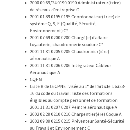
2000 09 69/74 0190 0190 Administrateur(trice)
Agenda
de réseaux d’entreprise C
(159)
2001 01 89 0195 0195 Coordonnateur(trice) de
Interviews
système Q, S, E (Qualité, Sécurité,
(108)
Environnement) C*
2001 07 69 0200 0200 Chargé(e) d’affaire
Rubrique
tuyauterie, chaudronnerie soudure C*
RH
2001 11 31 0205 0205 Chaudronnier(ière)
(93)
aéronautique A
2001 11 31 0206 0206 Intégrateur Câbleur
Droit
Aéronautique A
de
CQPM
la
Liste B de la CPNE : visée au 1° de l’article l. 6323-
formation
16 du code du travail : liste des formations
(71)
éligibles au compte personnel de formation
2001 11 31 0207 0207 Peintre aéronautique A
Offre
2002 02 29 0210 0210 Charpentier(ère) Coque A
de
2002 09 89 0215 0215 Préventeur Santé-Sécurité
formation
au Travail et Environnement C