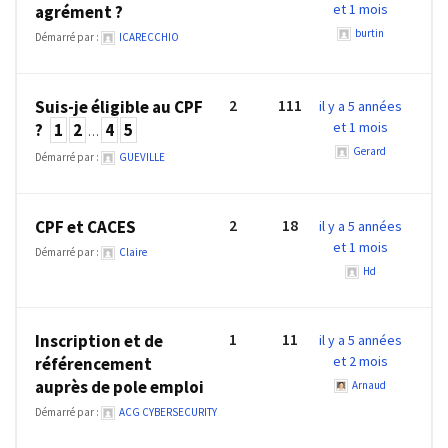
ce
et 1 mois
agrément ?
que
burtin
Démarré par :
ICARECCHIO
les
employeurs
2
111
et
Suis-je éligible au CPF
il y a 5 années
et 1 mois
?
1
2
4
5
les
…
organismes
Gerard
Démarré par :
GUEVILLE
de
formation
2
18
doivent
CPF et CACES
il y a 5 années
et 1 mois
désormais
Démarré par :
Claire
déclarer
Hd
Rapport
1
11
Inscription et de
il y a 5 années
Sénat
et 2 mois
référencement
sur
auprès de pole emploi
Arnaud
le
CPF
Démarré par :
ACG CYBERSECURITY
: