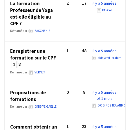
Passeport
2
17
La formation
il y a 5 années
de
Professeur de Yoga
PASCAL
compétences
est-elle éligible au
:
CPF ?
le
Démarré par :
BASCHENIS
CV
certifié
qui
1
48
Enregistrer une
il y a 5 années
change
formation sur le CPF
akinyemi Ibrahim
la
1
2
donne
Démarré par :
VERNEY
pour
les
DRH
0
8
Propositions de
il y a 5 années
et 1 mois
formations
Passeport
ORIGINES TEA AND CO
Démarré par :
GNIBIYE GAELLE
de
prévention
:
1
23
Comment obtenir un
il y a 5 années