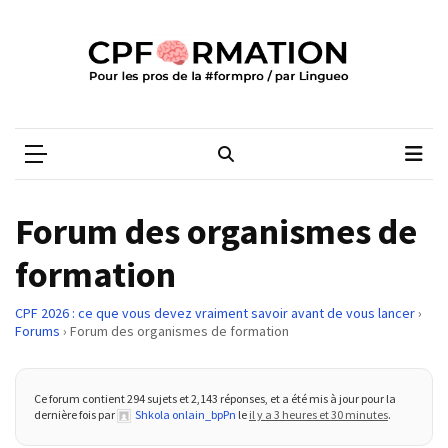
Skip
Skip
to
to
content
content
ARTICLES
RÉCENTS
CPFORMATION
Média des pros de la #formpro – par Lingueo©
Qualiopi
V2
:
ce
Forum des organismes de
qui
est
formation
réussi,
ce
CPF 2026 : ce que vous devez vraiment savoir avant de vous lancer
›
qui
Forums
›
Forum des organismes de formation
doit
aller
Ce forum contient 294 sujets et 2,143 réponses, et a été mis à jour pour la
plus
dernière fois par
Shkola onlain_bpPn
le
il y a 3 heures et 30 minutes
.
loin