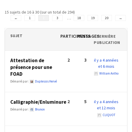
TVA,
15 sujets de 16 à 30 (sur un total de 294)
subrogation,
…
←
1
2
3
18
19
20
→
remboursement
:
ce
PARTICIPANTS
MESSAGES
SUJET
DERNIÈRE
qui
PUBLICATION
va
réellement
2
3
Attestation de
il y a 4 années
changer
et 6 mois
présence pour une
dans
FOAD
William Antho
le
Démarré par :
Duplessis Hervé
financement
des
formations
2
5
Calligraphie/Enluminure
il y a 4 années
par
et 12 mois
Démarré par :
Brunon
les
CLIQUOT
OPCO