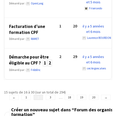
et 5 mois
Agenda
Démarré par :
OpenLang
(159)
Friserando
Interviews
1
20
Facturation d’une
il y a 5 années
(108)
et 6 mois
formation CPF
Rubrique
Laurence BOURDON
Démarré par :
RAMET
RH
(93)
2
29
Démarche pour être
il y a 5 années
et 6 mois
Droit
éligible au CPF ?
1
2
de
cecile goncalves
Démarré par :
Frédéric
la
formation
(71)
15 sujets de 16 à 30 (sur un total de 294)
…
←
1
2
3
18
19
20
→
Offre
de
Créer un nouveau sujet dans “Forum des organis
formation
formation”