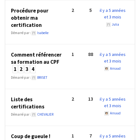
les
2
5
Procédure pour
il y a 5 années
5
et 3 mois
obtenir ma
chiffres
certification
Julia
que
Démarré par :
Isabelle
tout
DRH
devrait
1
88
Comment référencer
il y a 5 années
retenir
et 3 mois
sa formation au CPF
pour
1
2
3
4
Arnaud
2027
Démarré par :
BRISET
MOST
2
13
Liste des
il y a 5 années
USED
CATEGORIES
et 3 mois
certifications
Arnaud
Démarré par :
CHEVALIER
News
(1 096)
1
7
Coup de gueule !
il y a 5 années