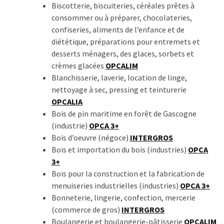
Biscotterie, biscuiteries, céréales prêtes à
les
consommer ou à préparer, chocolateries,
5
confiseries, aliments de l’enfance et de
chiffres
diététique, préparations pour entremets et
que
desserts ménagers, des glaces, sorbets et
tout
crèmes glacées
OPCALIM
DRH
Blanchisserie, laverie, location de linge,
devrait
nettoyage à sec, pressing et teinturerie
retenir
OPCALIA
pour
Bois de pin maritime en forêt de Gascogne
2027
(industrie)
OPCA 3+
Bois d’oeuvre (négoce)
INTERGROS
Bois et importation du bois (industries)
OPCA
MOST
USED
3+
CATEGORIES
Bois pour la construction et la fabrication de
menuiseries industrielles (industries)
OPCA 3+
News
Bonneterie, lingerie, confection, mercerie
(1 096)
(commerce de gros)
INTERGROS
Boulangerie et boulangerie-pâtisserie
OPCALIM