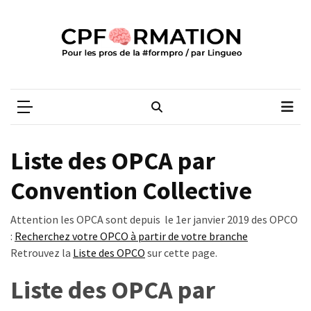
Skip
Skip
to
to
content
content
ARTICLES
RÉCENTS
CPFORMATION
Média des pros de la #formpro – par Lingueo©
Qualiopi
V2
:
ce
Liste des OPCA par
qui
est
Convention Collective
réussi,
ce
Attention les OPCA sont depuis le 1er janvier 2019 des OPCO
qui
:
Recherchez votre OPCO à partir de votre branche
doit
Retrouvez la
Liste des OPCO
sur cette page.
aller
plus
Liste des OPCA
par
loin