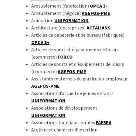
Passeport
Ameublement (fabrication)
OPCA 3+
de
Ameublement (négoce)
AGEFOS-PME
compétences
Animation
UNIFORMATION
:
Architecture (entreprises)
ACTALIANS
le
Articles de papeterie et de bureau (fabriques)
CV
OPCA 3+
certifié
Articles de sport et équipements de loisirs
qui
(commerce)
FORCO
change
Articles de sports et d’équipements de loisirs
la
(commerce)
AGEFOS-PME
donne
Assistants maternels du particulier employeur
pour
AGEFOS-PME
les
Associations d’accueil de jeunes enfants
DRH
UNIFORMATION
Associations de développement
Passeport
UNIFORMATION
de
Associations familiales rurales
FAFSEA
prévention
Ateliers et chantiers d’insertion
: