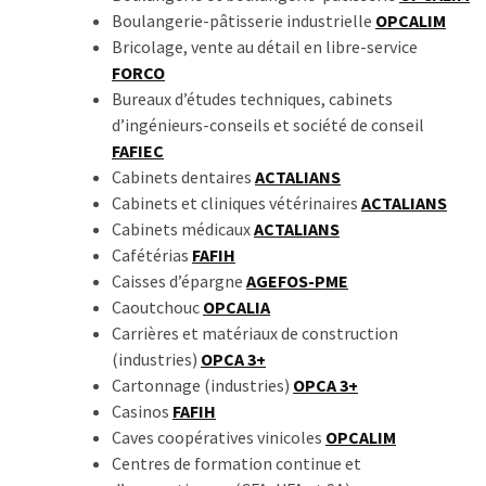
Agenda
Boulangerie-pâtisserie industrielle
OPCALIM
(159)
Bricolage, vente au détail en libre-service
FORCO
Interviews
Bureaux d’études techniques, cabinets
(108)
d’ingénieurs-conseils et société de conseil
FAFIEC
Rubrique
Cabinets dentaires
ACTALIANS
RH
Cabinets et cliniques vétérinaires
ACTALIANS
(93)
Cabinets médicaux
ACTALIANS
Cafétérias
FAFIH
Droit
Caisses d’épargne
AGEFOS-PME
de
Caoutchouc
OPCALIA
la
Carrières et matériaux de construction
formation
(industries)
OPCA 3+
(71)
Cartonnage (industries)
OPCA 3+
Casinos
FAFIH
Offre
Caves coopératives vinicoles
OPCALIM
de
Centres de formation continue et
formation