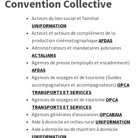
Convention Collective
TVA,
subrogation,
Acteurs du lien social et familial
remboursement
UNIFORMATION
:
Acteurs et acteurs de complément de la
ce
production cinématographique
AFDAS
qui
Administrateurs et mandataires judiciaires
va
ACTALIANS
réellement
Agences de presse (employés et encadrement)
changer
AFDAS
dans
Agences de voyages et de tourisme (Guides
le
accompagnateurs et accompagnateurs)
OPCA
financement
TRANSPORTS ET SERVICES
des
Agences de voyages et de tourisme
OPCA
formations
TRANSPORTS ET SERVICES
par
Agences générales d’assurances
OPCABAIA
les
Aide à domicile en milieu rural
UNIFORMATION
OPCO
Aide à domicile ou de maintien à domicile
UNIFORMATION