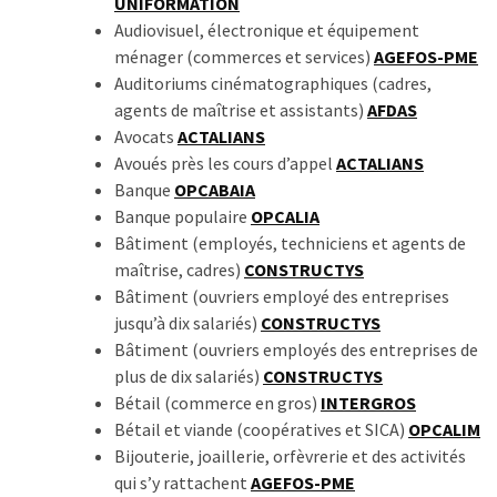
UNIFORMATION
ce
Audiovisuel, électronique et équipement
que
ménager (commerces et services)
AGEFOS-PME
les
Auditoriums cinématographiques (cadres,
employeurs
agents de maîtrise et assistants)
AFDAS
et
Avocats
ACTALIANS
les
Avoués près les cours d’appel
ACTALIANS
organismes
Banque
OPCABAIA
de
Banque populaire
OPCALIA
formation
Bâtiment (employés, techniciens et agents de
doivent
maîtrise, cadres)
CONSTRUCTYS
désormais
Bâtiment (ouvriers employé des entreprises
déclarer
jusqu’à dix salariés)
CONSTRUCTYS
Bâtiment (ouvriers employés des entreprises de
Rapport
plus de dix salariés)
CONSTRUCTYS
Sénat
Bétail (commerce en gros)
INTERGROS
sur
Bétail et viande (coopératives et SICA)
OPCALIM
le
Bijouterie, joaillerie, orfèvrerie et des activités
CPF
qui s’y rattachent
AGEFOS-PME
: