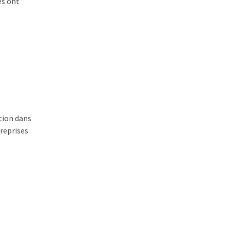
es ont
tion dans
reprises