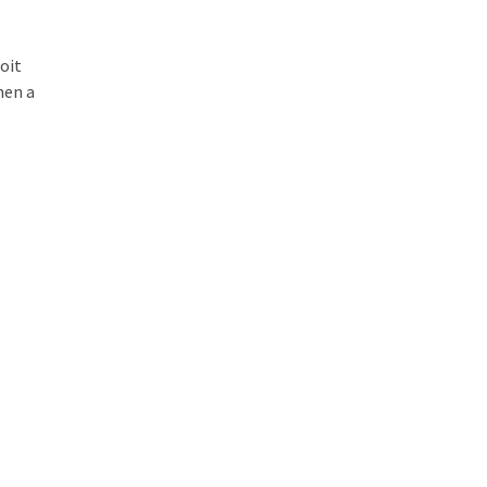
roit
hen a