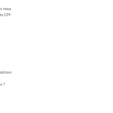
es nous
es CPF.
mbition
r ?