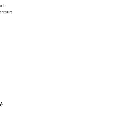
r le
arcours
té