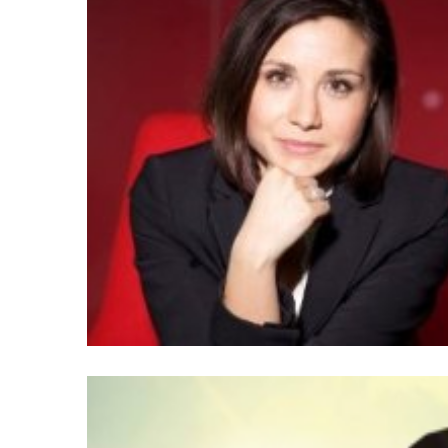
Agenda
(159)
Interviews
(108)
Rubrique
RH
(93)
Droit
de
la
formation
(71)
Offre
de
formation