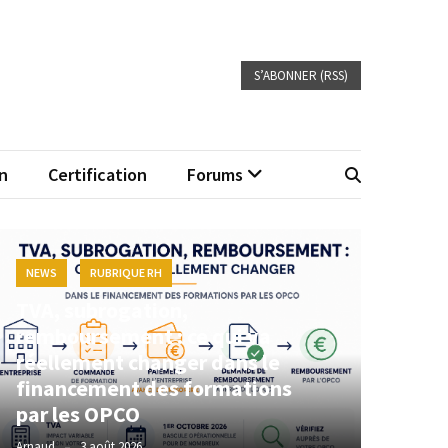
S’ABONNER (RSS)
n
Certification
Forums
NEWS
RUBRIQUE RH
TVA, subrogation,
remboursement : ce qui va
réellement changer dans le
financement des formations
par les OPCO
Arnaud
3 août 2026