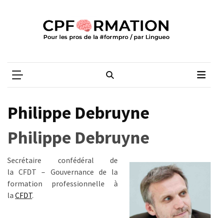
Skip
Skip
to
to
content
content
ARTICLES
RÉCENTS
CPFORMATION
Média des pros de la #formpro – par Lingueo©
Qualiopi
V2
:
ce
Philippe Debruyne
qui
est
Philippe Debruyne
réussi,
ce
Secrétaire confédéral de
qui
la
CFDT
–
Gouvernance de la
doit
formation professionnelle à
aller
la
CFDT
.
plus
loin