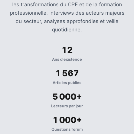
Agenda
les transformations du CPF et de la formation
(159)
professionnelle. Interviews des acteurs majeurs
du secteur, analyses approfondies et veille
Interviews
quotidienne.
(108)
Rubrique
12
RH
(93)
Ans d'existence
1 567
Droit
de
Articles publiés
la
formation
5 000+
(71)
Lecteurs par jour
Offre
1 000+
de
formation
Questions forum