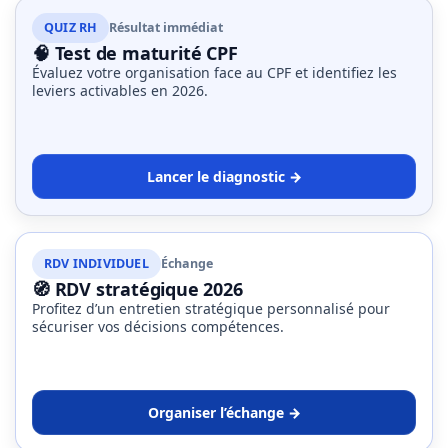
ce
QUIZ RH
Résultat immédiat
que
🧠 Test de maturité CPF
les
Évaluez votre organisation face au CPF et identifiez les
employeurs
leviers activables en 2026.
et
les
organismes
de
Lancer le diagnostic →
formation
doivent
désormais
RDV INDIVIDUEL
Échange
déclarer
🧭 RDV stratégique 2026
Profitez d’un entretien stratégique personnalisé pour
Rapport
sécuriser vos décisions compétences.
Sénat
sur
le
Organiser l’échange →
CPF
: