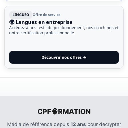
les
5
LINGUEO
Offre de service
chiffres
🌍 Langues en entreprise
que
Accédez à nos tests de positionnement, nos coachings et
tout
notre certification professionnelle.
DRH
devrait
retenir
Découvrir nos offres →
pour
2027
MOST
USED
CATEGORIES
CPF🧠RMATION
News
(1 096)
Média de référence depuis
12 ans
pour décrypter