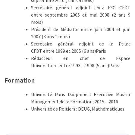
septembre 2010 (2 ans 4 mois)
Passeport
Secrétaire général adjoint chez F3C CFDT
de
entre septembre 2005 et mai 2008 (2 ans 9
compétences
mois)
:
Président de Médiafor entre juin 2004 et juin
le
2007 (3 ans 1 mois)
CV
Secrétaire général adjoint de la Ftilac
certifié
CFDT entre 1999 et 2005 (6 ans)Paris
qui
Rédacteur en chef de Espace
change
Universitaire entre 1993 – 1998 (5 ans)Paris
la
donne
Formation
pour
les
Université Paris Dauphine :
Executive Master
DRH
Management de la Formation,
2015
– 2016
Passeport
Université de Poitiers :
DEUG,
Mathématiques
de
prévention
: