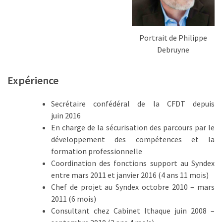
TVA,
subrogation,
remboursement
Portrait de Philippe
:
Debruyne
ce
qui
Expérience
va
réellement
Secrétaire confédéral de la
CFDT depuis
changer
juin
2016
dans
En charge de la sécurisation des parcours par le
le
développement des compétences et la
financement
formation professionnelle
des
Coordination des fonctions support au Syndex
formations
entre mars 2011 et janvier 2016 (4 ans 11 mois)
par
Chef de projet au Syndex octobre 2010 – mars
les
2011 (6 mois)
OPCO
Consultant chez Cabinet Ithaque juin 2008 –