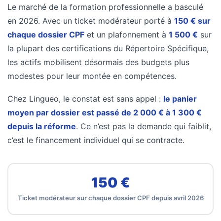
les
Le marché de la formation professionnelle a basculé
5
en 2026. Avec un ticket modérateur porté à
150 € sur
chiffres
chaque dossier CPF
et un plafonnement à
1 500 €
sur
que
la plupart des certifications du Répertoire Spécifique,
tout
les actifs mobilisent désormais des budgets plus
DRH
modestes pour leur montée en compétences.
devrait
retenir
Chez Lingueo, le constat est sans appel :
le panier
pour
moyen par dossier est passé de 2 000 € à 1 300 €
2027
depuis la réforme
. Ce n’est pas la demande qui faiblit,
c’est le financement individuel qui se contracte.
MOST
USED
CATEGORIES
150 €
News
Ticket modérateur sur chaque dossier CPF depuis avril 2026
(1 096)