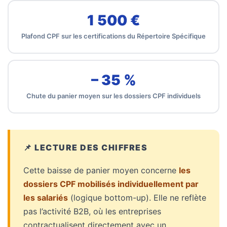
Agenda
1 500 €
(159)
Plafond CPF sur les certifications du Répertoire Spécifique
Interviews
(108)
Rubrique
– 35 %
RH
Chute du panier moyen sur les dossiers CPF individuels
(93)
Droit
de
la
📌 LECTURE DES CHIFFRES
formation
Cette baisse de panier moyen concerne
les
(71)
dossiers CPF mobilisés individuellement par
Offre
les salariés
(logique bottom-up). Elle ne reflète
de
pas l’activité B2B, où les entreprises
formation
contractualisent directement avec un