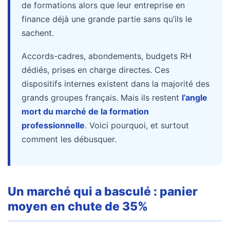
ce
de formations alors que leur entreprise en
que
finance déjà une grande partie sans qu’ils le
les
sachent.
employeurs
et
Accords-cadres, abondements, budgets RH
les
dédiés, prises en charge directes. Ces
organismes
dispositifs internes existent dans la majorité des
de
grands groupes français. Mais ils restent
l’angle
formation
mort du marché de la formation
doivent
professionnelle
. Voici pourquoi, et surtout
désormais
comment les débusquer.
déclarer
Rapport
Sénat
sur
Un marché qui a basculé : panier
le
moyen en chute de 35%
CPF
: