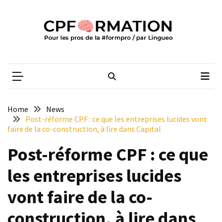
Skip
Skip
to
to
content
content
ARTICLES
RÉCENTS
CPFORMATION
Média des pros de la #formpro – par Lingueo©
Qualiopi
V2
:
ce
Home
News
qui
Post-réforme CPF : ce que les entreprises lucides vont
est
faire de la co-construction, à lire dans Capital
réussi,
Post-réforme CPF : ce que
ce
qui
les entreprises lucides
doit
aller
vont faire de la co-
plus
loin
construction, à lire dans