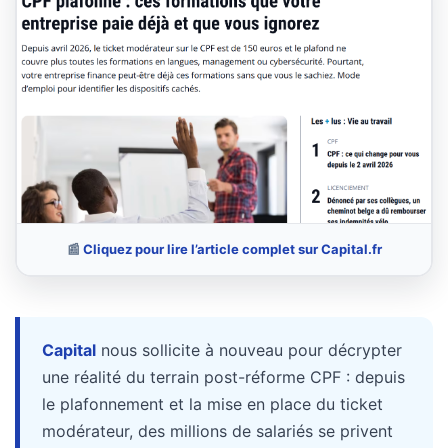
Passeport
de
compétences
:
le
CV
certifié
qui
change
la
donne
📰
Cliquez pour lire l’article complet sur Capital.fr
pour
les
DRH
Capital
nous sollicite à nouveau pour décrypter
Passeport
une réalité du terrain post-réforme CPF : depuis
de
le plafonnement et la mise en place du ticket
prévention
modérateur, des millions de salariés se privent
: