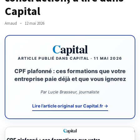
Capital
TVA,
subrogation,
remboursement
Arnaud
12 mai 2026
:
ce
C
apital
qui
va
ARTICLE PUBLIÉ DANS CAPITAL · 11 MAI 2026
réellement
changer
CPF plafonné : ces formations que votre
dans
entreprise paie déjà et que vous ignorez
le
financement
Par Lucie Brasseur, journaliste
des
formations
Lire l’article original sur Capital.fr →
par
les
OPCO