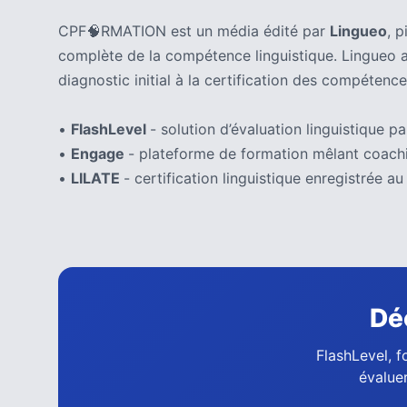
les
CPF🧠RMATION est un média édité par
Lingueo
, 
5
complète de la compétence linguistique. Lingueo 
chiffres
que
diagnostic initial à la certification des compétence
tout
DRH
•
FlashLevel
- solution d’évaluation linguistique par
devrait
•
Engage
- plateforme de formation mêlant coachi
retenir
•
LILATE
- certification linguistique enregistrée
pour
2027
MOST
USED
CATEGORIES
Dé
News
FlashLevel, f
(1 096)
évaluer