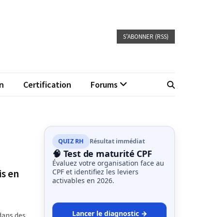
S’ABONNER (RSS)
n
Certification
Forums
QUIZ RH
Résultat immédiat
🧠 Test de maturité CPF
Évaluez votre organisation face au
is en
CPF et identifiez les leviers
activables en 2026.
Lancer le diagnostic →
dans des