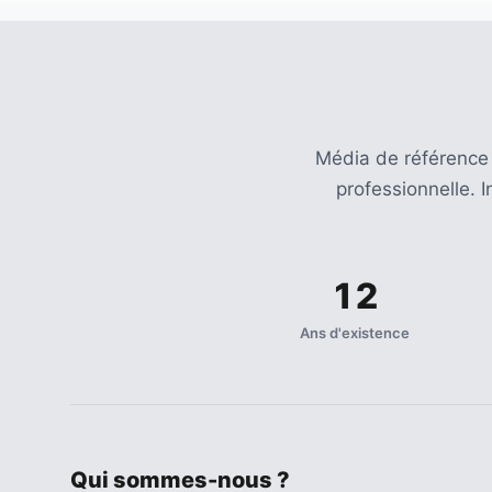
ce
que
les
employeurs
et
les
Média de référence
organismes
professionnelle. 
de
formation
doivent
désormais
12
déclarer
Ans d'existence
Rapport
Sénat
sur
le
CPF
Qui sommes-nous ?
: