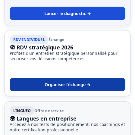
Agenda
(159)
Lancer le diagnostic →
Interviews
(108)
RDV INDIVIDUEL
Échange
Rubrique
🧭 RDV stratégique 2026
RH
Profitez d’un entretien stratégique personnalisé pour
sécuriser vos décisions compétences.
(93)
Droit
de
Organiser l’échange →
la
formation
(71)
LINGUEO
Offre de service
Offre
🌍 Langues en entreprise
de
Accédez à nos tests de positionnement, nos coachings et
formation
notre certification professionnelle.