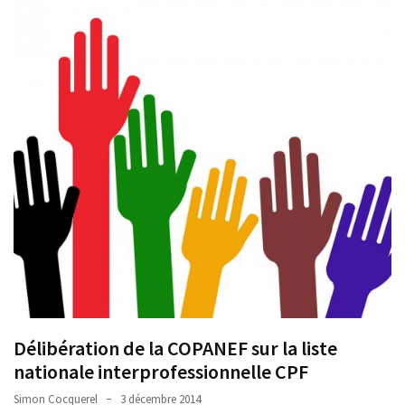
Passeport
de
compétences
:
le
CV
certifié
qui
change
la
donne
pour
les
DRH
Passeport
Délibération de la COPANEF sur la liste
de
nationale interprofessionnelle CPF
prévention
:
Simon Cocquerel
3 décembre 2014