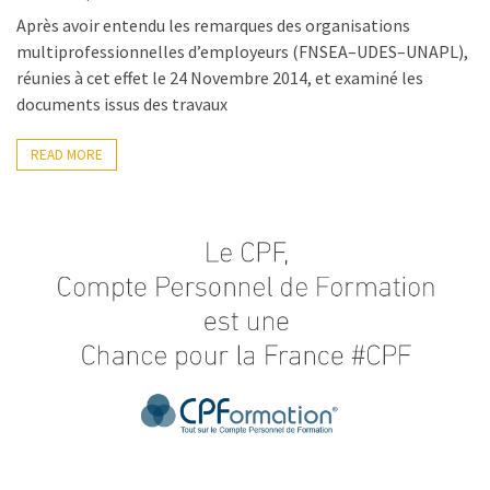
ce
Après avoir entendu les remarques des organisations
que
multiprofessionnelles d’employeurs (FNSEA–UDES–UNAPL),
les
réunies à cet effet le 24 Novembre 2014, et examiné les
employeurs
documents issus des travaux
et
les
READ MORE
organismes
de
formation
doivent
désormais
déclarer
Rapport
Sénat
sur
le
CPF
: