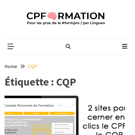
Skip
Skip
to
to
content
content
ARTICLES
RÉCENTS
CPFORMATION
Média des pros de la #formpro – par Lingueo©
Qualiopi
V2
:
ce
Home
CQP
qui
est
Étiquette :
CQP
réussi,
ce
qui
doit
aller
plus
loin