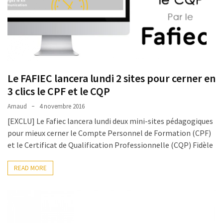
TVA,
subrogation,
remboursement
:
ce
qui
Le FAFIEC lancera lundi 2 sites pour cerner en
va
3 clics le CPF et le CQP
réellement
Arnaud
4 novembre 2016
changer
dans
[EXCLU] Le Fafiec lancera lundi deux mini-sites pédagogiques
le
pour mieux cerner le Compte Personnel de Formation (CPF)
financement
et le Certificat de Qualification Professionnelle (CQP) Fidèle
des
formations
READ MORE
par
les
OPCO