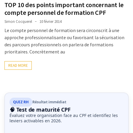
TOP 10 des points important concernant le
les
compte personnel de formation CPF
5
chiffres
Simon Cocquerel
10 février 2014
que
Le compte personnel de formation sera circonscrit à une
tout
approche professionnalisante ou favorisant la sécurisation
DRH
des parcours professionnels on parlera de formations
devrait
prioritaires. Concrètement au
retenir
pour
READ MORE
2027
MOST
USED
CATEGORIES
QUIZ RH
Résultat immédiat
🧠 Test de maturité CPF
Évaluez votre organisation face au CPF et identifiez les
News
leviers activables en 2026.
(1 096)