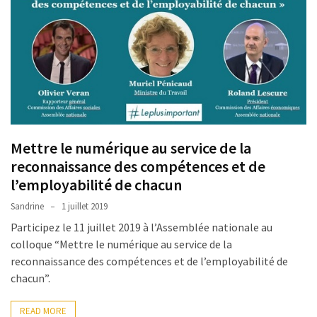
les
5
chiffres
que
tout
DRH
devrait
retenir
Mettre le numérique au service de la
pour
2027
reconnaissance des compétences et de
l’employabilité de chacun
Sandrine
1 juillet 2019
MOST
USED
Participez le 11 juillet 2019 à l’Assemblée nationale au
CATEGORIES
colloque “Mettre le numérique au service de la
reconnaissance des compétences et de l’employabilité de
News
chacun”.
(1 096)
READ MORE