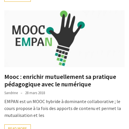
Agenda
(159)
Interviews
(108)
Rubrique
RH
(93)
Droit
Mooc : enrichir mutuellement sa pratique
de
pédagogique avec le numérique
la
formation
Sandrine
28 mars 2018
(71)
EMPAN est un MOOC hybride à dominante collaborative ; le
cours propose à la fois des apports de contenu et permet la
Offre
mutualisation et les
de
formation
READ MORE