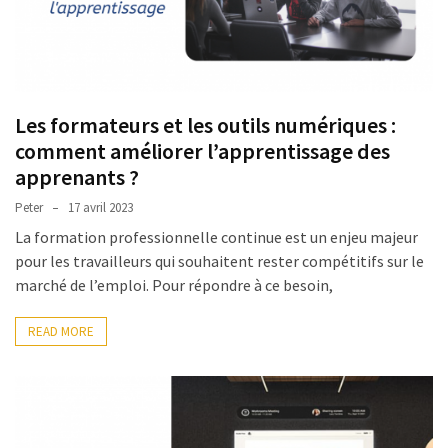
TVA,
subrogation,
remboursement
:
ce
Les formateurs et les outils numériques :
qui
comment améliorer l’apprentissage des
va
apprenants ?
réellement
Peter
17 avril 2023
changer
La formation professionnelle continue est un enjeu majeur
dans
pour les travailleurs qui souhaitent rester compétitifs sur le
le
marché de l’emploi. Pour répondre à ce besoin,
financement
des
READ MORE
formations
par
les
OPCO