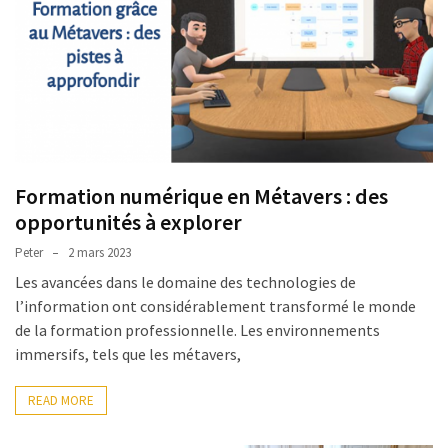
Passeport
de
compétences
:
le
CV
certifié
qui
Formation numérique en Métavers : des
change
opportunités à explorer
la
donne
Peter
2 mars 2023
pour
Les avancées dans le domaine des technologies de
les
l’information ont considérablement transformé le monde
DRH
de la formation professionnelle. Les environnements
immersifs, tels que les métavers,
Passeport
de
READ MORE
prévention
: