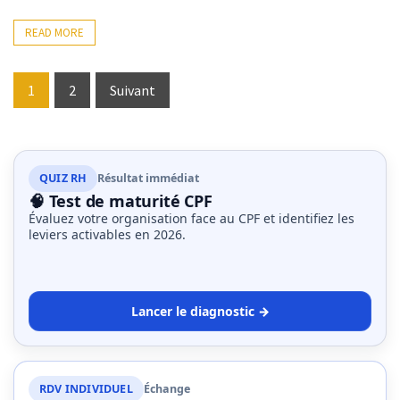
READ MORE
Pagination
1
2
Suivant
des
publications
QUIZ RH
Résultat immédiat
🧠 Test de maturité CPF
Évaluez votre organisation face au CPF et identifiez les
leviers activables en 2026.
Lancer le diagnostic →
RDV INDIVIDUEL
Échange