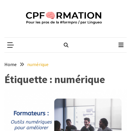
Skip
Skip
to
to
content
content
ARTICLES
RÉCENTS
CPFORMATION
Média des pros de la #formpro – par Lingueo©
Qualiopi
V2
:
ce
Home
numérique
qui
est
Étiquette :
numérique
réussi,
ce
qui
doit
aller
plus
loin