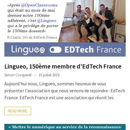
ce
que
les
employeurs
et
les
organismes
de
formation
Lingueo, 150ème membre d’EdTech France
doivent
désormais
Simon Cocquerel
15 juillet 2019
déclarer
Aujourd’hui nous, Lingueo, sommes heureux de vous
présenter l’association que nous venons de rejoindre : EdTech
Rapport
France. EdTech France est une association qui réunit les
Sénat
sur
READ MORE
le
CPF
: