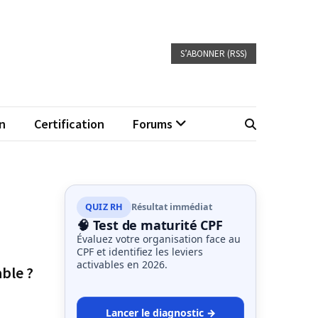
S’ABONNER (RSS)
n
Certification
Forums
QUIZ RH
Résultat immédiat
🧠 Test de maturité CPF
Évaluez votre organisation face au
CPF et identifiez les leviers
activables en 2026.
ble ?
Lancer le diagnostic →