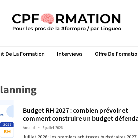
FORMATION
s pros de la #formpro – par Lingueo©
it De La Formation
Interviews
Offre De Formatio
lanning
Budget RH 2027 : combien prévoir et
comment construire un budget défenda
Arnaud
6 juillet 2026
Juillet 2026 : les premiers arbitrages budgétaires 2027