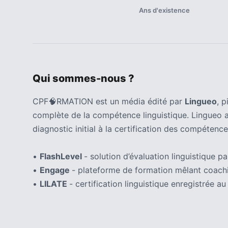
ce
Ans d'existence
que
les
employeurs
et
les
Qui sommes-nous ?
organismes
de
CPF🧠RMATION est un média édité par
Lingueo
, 
formation
doivent
complète de la compétence linguistique. Lingueo 
désormais
diagnostic initial à la certification des compétence
déclarer
•
FlashLevel
- solution d’évaluation linguistique par
Rapport
•
Engage
- plateforme de formation mêlant coachi
Sénat
•
LILATE
- certification linguistique enregistrée
sur
le
CPF
: