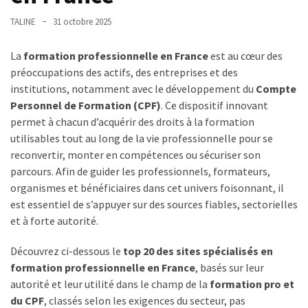
TVA,
TALINE
31 octobre 2025
subrogation,
remboursement
La
formation professionnelle en France
est au cœur des
:
préoccupations des actifs, des entreprises et des
ce
institutions, notamment avec le développement du
Compte
qui
Personnel de Formation (CPF)
. Ce dispositif innovant
va
permet à chacun d’acquérir des droits à la formation
réellement
utilisables tout au long de la vie professionnelle pour se
changer
reconvertir, monter en compétences ou sécuriser son
dans
parcours. Afin de guider les professionnels, formateurs,
le
organismes et bénéficiaires dans cet univers foisonnant, il
financement
est essentiel de s’appuyer sur des sources fiables, sectorielles
des
et à forte autorité.
formations
par
Découvrez ci-dessous le
top 20 des sites spécialisés en
les
formation professionnelle en France
, basés sur leur
OPCO
autorité et leur utilité dans le champ de la
formation pro et
du CPF
, classés selon les exigences du secteur, pas