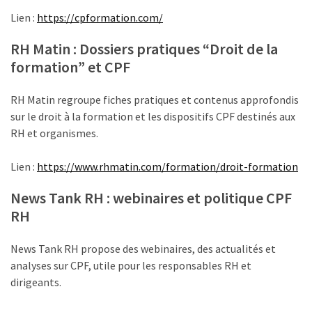
Agenda
Lien :
https://cpformation.com/
(159)
RH Matin : Dossiers pratiques “Droit de la
Interviews
formation” et CPF
(108)
RH Matin regroupe fiches pratiques et contenus approfondis
Rubrique
sur le droit à la formation et les dispositifs CPF destinés aux
RH
RH et organismes.
(93)
Lien :
https://www.rhmatin.com/formation/droit-formation
Droit
de
News Tank RH : webinaires et politique CPF
la
RH
formation
(71)
News Tank RH propose des webinaires, des actualités et
analyses sur CPF, utile pour les responsables RH et
Offre
dirigeants.
de
formation