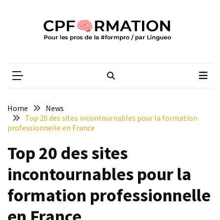
Skip
Skip
to
to
content
content
ARTICLES
RÉCENTS
CPFORMATION
Média des pros de la #formpro – par Lingueo©
Qualiopi
V2
:
ce
Home
News
qui
Top 20 des sites incontournables pour la formation
est
professionnelle en France
réussi,
Top 20 des sites
ce
qui
incontournables pour la
doit
aller
formation professionnelle
plus
loin
en France