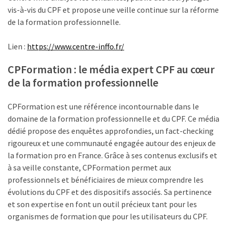
les
vis-à-vis du CPF et propose une veille continue sur la réforme
5
de la formation professionnelle.
chiffres
que
Lien :
https://www.centre-inffo.fr/
tout
CPFormation : le média expert CPF au cœur
DRH
devrait
de la formation professionnelle
retenir
pour
CPFormation est une référence incontournable dans le
2027
domaine de la formation professionnelle et du CPF. Ce média
dédié propose des enquêtes approfondies, un fact-checking
rigoureux et une communauté engagée autour des enjeux de
MOST
la formation pro en France. Grâce à ses contenus exclusifs et
USED
à sa veille constante, CPFormation permet aux
CATEGORIES
professionnels et bénéficiaires de mieux comprendre les
évolutions du CPF et des dispositifs associés. Sa pertinence
News
et son expertise en font un outil précieux tant pour les
(1 096)
organismes de formation que pour les utilisateurs du CPF.