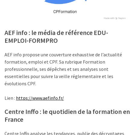
ce
que
les
employeurs
AEF info : le média de référence EDU-
et
les
EMPLOI-FORMPRO
organismes
de
AEF info propose une couverture exhaustive de l’actualité
formation
formation, emploi et CPF. Sa rubrique Formation
doivent
professionnelle, ses dépêches et ses analyses sont
désormais
essentielles pour suivre la veille réglementaire et les
déclarer
évolutions CPF.
Rapport
Lien :
https://www.aefinfo.fr/
Sénat
sur
Centre Inffo : le quotidien de la formation en
le
France
CPF
:
Centre Inffo analyse les tendances, publie des décryptages