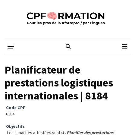
Skip
Skip
to
to
content
content
ARTICLES
RÉCENTS
CPFORMATION
Média des pros de la #formpro – par Lingueo©
Qualiopi
V2
:
ce
Planificateur de
qui
est
prestations logistiques
réussi,
internationales | 8184
ce
qui
doit
Code CPF
aller
8184
plus
Objectifs
loin
Les capacités attestées sont :
1. Planifier des prestations