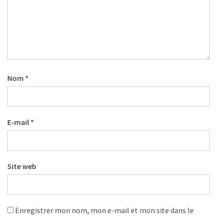
Agenda
(159)
Interviews
(108)
Rubrique
Nom
*
RH
(93)
Droit
E-mail
*
de
la
formation
(71)
Site web
Offre
de
formation
Enregistrer mon nom, mon e-mail et mon site dans le