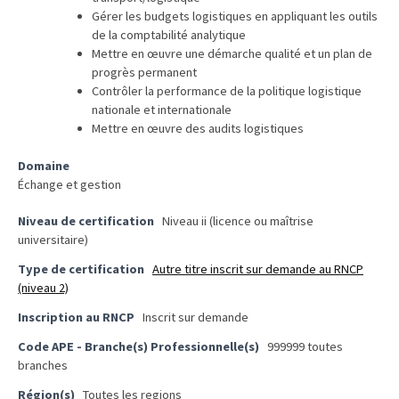
ce
Gérer les budgets logistiques en appliquant les outils
que
de la comptabilité analytique
les
Mettre en œuvre une démarche qualité et un plan de
employeurs
progrès permanent
Contrôler la performance de la politique logistique
et
nationale et internationale
les
Mettre en œuvre des audits logistiques
organismes
de
Domaine
formation
Échange et gestion
doivent
désormais
Niveau de certification
Niveau ii (licence ou maîtrise
universitaire)
déclarer
Type de certification
Autre titre inscrit sur demande au RNCP
Rapport
(niveau 2)
Sénat
Inscription au RNCP
Inscrit sur demande
sur
le
Code APE - Branche(s) Professionnelle(s)
999999 toutes
branches
CPF
:
Région(s)
Toutes les regions