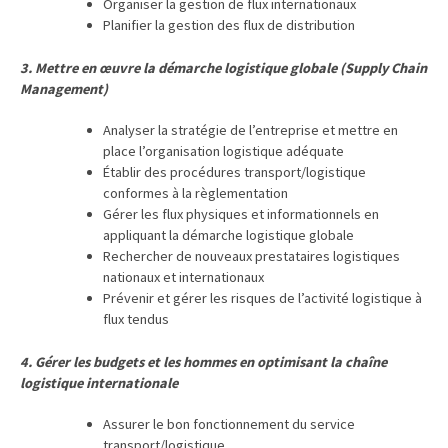
Passeport
Organiser la gestion de flux internationaux
Planifier la gestion des flux de distribution
de
compétences
3. Mettre en œuvre la démarche logistique globale (Supply Chain
:
Management)
le
CV
Analyser la stratégie de l’entreprise et mettre en
certifié
place l’organisation logistique adéquate
qui
Établir des procédures transport/logistique
conformes à la règlementation
change
Gérer les flux physiques et informationnels en
la
appliquant la démarche logistique globale
donne
Rechercher de nouveaux prestataires logistiques
pour
nationaux et internationaux
les
Prévenir et gérer les risques de l’activité logistique à
DRH
flux tendus
Passeport
4. Gérer les budgets et les hommes en optimisant la chaîne
logistique internationale
de
prévention
Assurer le bon fonctionnement du service
:
transport/logistique