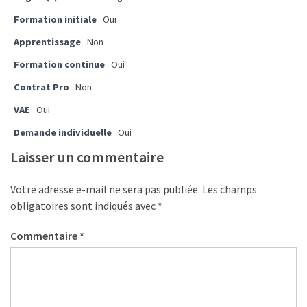
les
Formation initiale
Oui
5
chiffres
Apprentissage
Non
que
Formation continue
Oui
tout
Contrat Pro
Non
DRH
devrait
VAE
Oui
retenir
Demande individuelle
Oui
pour
Laisser un commentaire
2027
Votre adresse e-mail ne sera pas publiée.
Les champs
MOST
obligatoires sont indiqués avec
*
USED
CATEGORIES
Commentaire
*
News
(1 096)