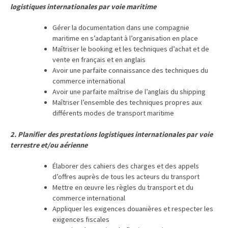
logistiques internationales par voie maritime
TVA,
subrogation,
Gérer la documentation dans une compagnie
remboursement
maritime en s’adaptant à l’organisation en place
:
Maîtriser le booking et les techniques d’achat et de
vente en français et en anglais
ce
Avoir une parfaite connaissance des techniques du
qui
commerce international
va
Avoir une parfaite maîtrise de l’anglais du shipping
réellement
Maîtriser l’ensemble des techniques propres aux
changer
différents modes de transport maritime
dans
le
2. Planifier des prestations logistiques internationales par voie
terrestre et/ou aérienne
financement
des
Élaborer des cahiers des charges et des appels
formations
d’offres auprès de tous les acteurs du transport
par
Mettre en œuvre les règles du transport et du
les
commerce international
OPCO
Appliquer les exigences douanières et respecter les
exigences fiscales