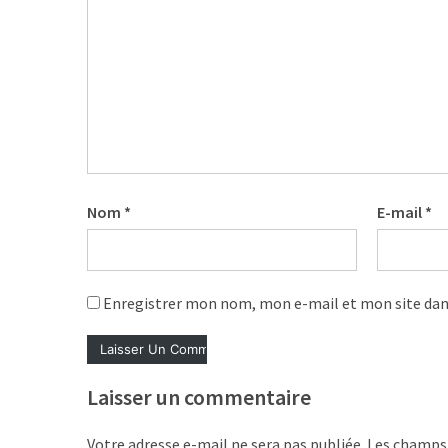
les
5
chiffres
que
tout
DRH
devrait
retenir
pour
Nom
*
E-mail
*
2027
MOST
Enregistrer mon nom, mon e-mail et mon site dan
USED
CATEGORIES
News
Laisser un commentaire
(1 096)
Votre adresse e-mail ne sera pas publiée.
Les champs 