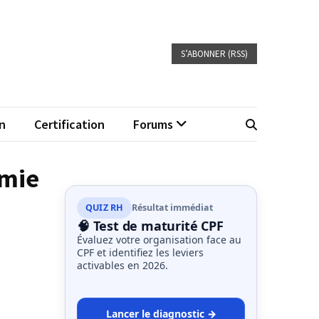
S’ABONNER (RSS)
n
Certification
Forums
omie
QUIZ RH
Résultat immédiat
🧠 Test de maturité CPF
Évaluez votre organisation face au
CPF et identifiez les leviers
activables en 2026.
Lancer le diagnostic →