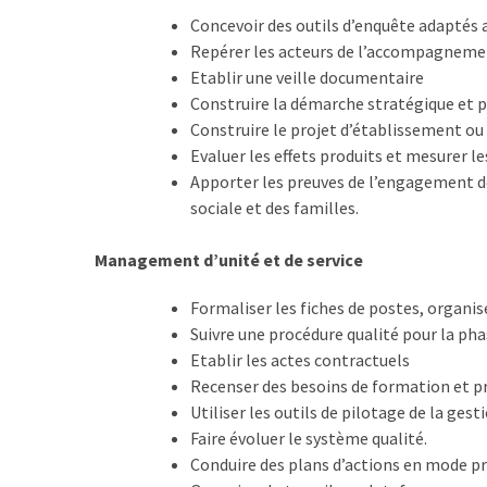
TVA,
Concevoir des outils d’enquête adaptés a
subrogation,
Repérer les acteurs de l’accompagnemen
remboursement
Etablir une veille documentaire
:
Construire la démarche stratégique et pr
ce
Construire le projet d’établissement ou 
qui
Evaluer les effets produits et mesurer le
va
Apporter les preuves de l’engagement de
réellement
sociale et des familles.
changer
dans
Management d’unité et de service
le
Formaliser les fiches de postes, organi
financement
Suivre une procédure qualité pour la ph
des
Etablir les actes contractuels
formations
Recenser des besoins de formation et p
par
Utiliser les outils de pilotage de la ges
les
Faire évoluer le système qualité.
OPCO
Conduire des plans d’actions en mode pr