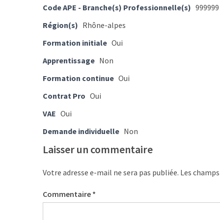
ce
Code APE - Branche(s) Professionnelle(s)
999999
que
Région(s)
Rhône-alpes
les
employeurs
Formation initiale
Oui
et
Apprentissage
Non
les
organismes
Formation continue
Oui
de
Contrat Pro
Oui
formation
doivent
VAE
Oui
désormais
Demande individuelle
Non
déclarer
Laisser un commentaire
Rapport
Sénat
Votre adresse e-mail ne sera pas publiée.
Les champs 
sur
le
Commentaire
*
CPF
: