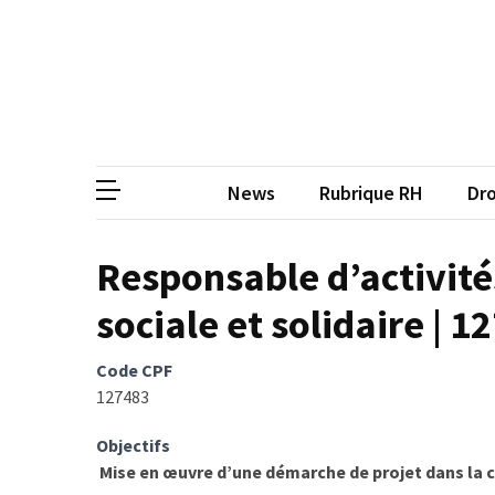
Skip
Skip
to
to
content
content
ARTICLES
RÉCENTS
CP
Média de
Qualiopi
V2
News
Rubrique RH
Dro
:
ce
qui
Responsable d’activité
est
sociale et solidaire | 1
réussi,
ce
qui
Code CPF
doit
127483
aller
plus
Objectifs
loin
Mise en œuvre d’une démarche de projet dans la c