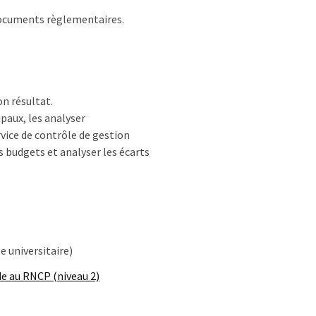
 documents règlementaires.
on résultat.
ipaux, les analyser
rvice de contrôle de gestion
es budgets et analyser les écarts
se universitaire)
de au RNCP (niveau 2)