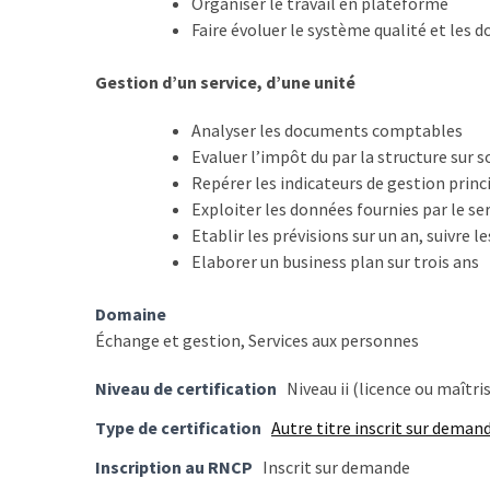
Organiser le travail en plateforme
Passeport
Faire évoluer le système qualité et les
de
compétences
Gestion d’un service, d’une unité
:
le
Analyser les documents comptables
CV
Evaluer l’impôt du par la structure sur s
certifié
Repérer les indicateurs de gestion princ
qui
Exploiter les données fournies par le se
change
Etablir les prévisions sur un an, suivre l
la
Elaborer un business plan sur trois ans
donne
pour
Domaine
les
Échange et gestion, Services aux personnes
DRH
Niveau de certification
Niveau ii (licence ou maîtri
Passeport
de
Type de certification
Autre titre inscrit sur deman
prévention
Inscription au RNCP
Inscrit sur demande
: