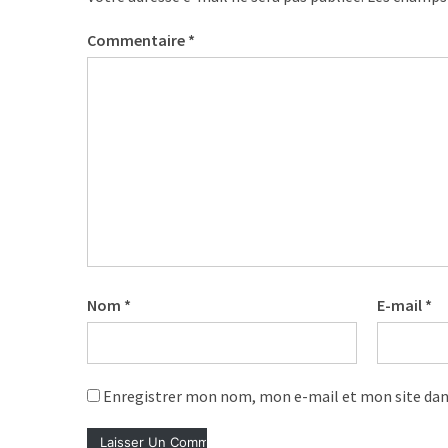
Agenda
(159)
Commentaire
*
Interviews
(108)
Rubrique
RH
(93)
Droit
de
la
Nom
*
E-mail
*
formation
(71)
Offre
Enregistrer mon nom, mon e-mail et mon site dan
de
formation