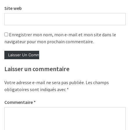
Droit
Site web
de
la
formation
Enregistrer mon nom, mon e-mail et mon site dans le
(71)
navigateur pour mon prochain commentaire.
Offre
de
formation
Laisser un commentaire
(32)
Certification
Votre adresse e-mail ne sera pas publiée.
Les champs
(29)
obligatoires sont indiqués avec
*
Commentaire
*