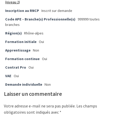
(niveau 2)
pour
les
Inscription au RNCP
Inscrit sur demande
DRH
Code APE - Branche(s) Professionnelle(s)
999999 toutes
branches
Passeport
de
Région(s)
Rhône-alpes
prévention
Formation initiale
Oui
:
Apprentissage
Non
ce
que
Formation continue
Oui
les
Contrat Pro
Oui
employeurs
VAE
Oui
et
les
Demande individuelle
Non
organismes
Laisser un commentaire
de
formation
Votre adresse e-mail ne sera pas publiée.
Les champs
doivent
obligatoires sont indiqués avec
*
désormais