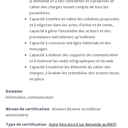
le
la demande et à ses contraintes et à proposer un
cahier des charges tenant compte de tous les
financement
paramètres
des
Capacité à mettre en valeur les solutions proposées
formations
et à négocier dans les actes d’achat et de vente,
par
capacité à gérer l’ensemble des acteurs et des
les
prestataires tant internes qu’extérieur
OPCO
Capacité à concevoir une ligne éditoriale et des
messages
Passeport
Capacité à réaliser des supports de communication
et à maitriser les outils infographiques et du web
de
Capacité à maitriser les éléments du cahier des
compétences
charges, à évaluer les retombées des actions mises
:
en place.
le
CV
Domaine
certifié
Information, communication
qui
Niveau de certification
Niveau ii (licence ou maîtrise
change
universitaire)
la
donne
Type de certification
Autre titre inscrit sur demande au RNCP