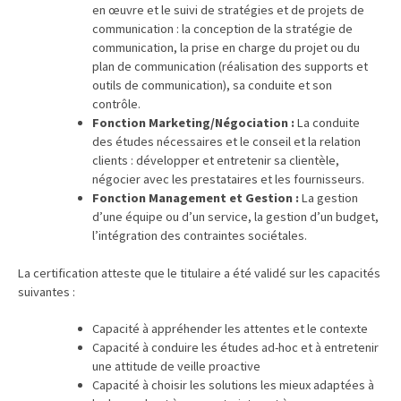
en œuvre et le suivi de stratégies et de projets de
réussi,
communication : la conception de la stratégie de
ce
communication, la prise en charge du projet ou du
qui
plan de communication (réalisation des supports et
doit
outils de communication), sa conduite et son
contrôle.
aller
Fonction Marketing/Négociation :
La conduite
plus
des études nécessaires et le conseil et la relation
loin
clients : développer et entretenir sa clientèle,
négocier avec les prestataires et les fournisseurs.
TVA,
Fonction Management et Gestion :
La gestion
subrogation,
d’une équipe ou d’un service, la gestion d’un budget,
remboursement
l’intégration des contraintes sociétales.
:
La certification atteste que le titulaire a été validé sur les capacités
ce
suivantes :
qui
va
Capacité à appréhender les attentes et le contexte
réellement
Capacité à conduire les études ad-hoc et à entretenir
changer
une attitude de veille proactive
dans
Capacité à choisir les solutions les mieux adaptées à