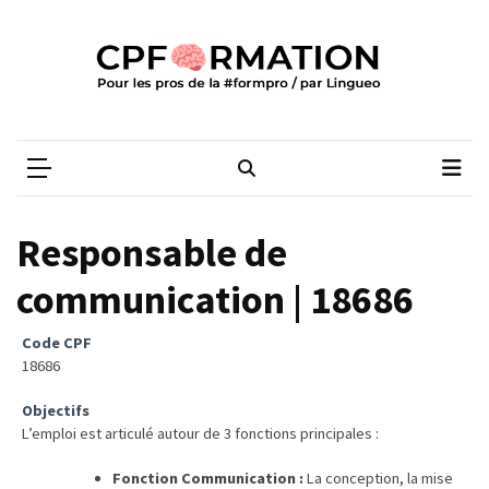
Skip
Skip
to
to
content
content
ARTICLES
RÉCENTS
CPFORMATION
Média des pros de la #formpro – par Lingueo©
Certification
LILATE
italien
:
Responsable de
guide
complet
communication | 18686
2026
Code CPF
Qualiopi
18686
V2
:
Objectifs
L’emploi est articulé autour de 3 fonctions principales :
ce
qui
Fonction Communication :
La conception, la mise
est