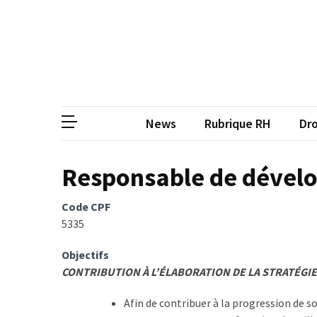
Skip
Skip
to
to
content
content
ARTICLES
RÉCENTS
CP
Média de
Qualiopi
V2
News
Rubrique RH
Dro
:
ce
qui
Responsable de dével
est
réussi,
Code CPF
ce
5335
qui
doit
Objectifs
aller
CONTRIBUTION À L’ÉLABORATION DE LA STRATÉGI
plus
loin
Afin de contribuer à la progression de s