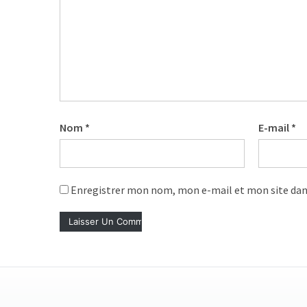
Agenda
(159)
Interviews
(108)
Rubrique
RH
Nom
*
E-mail
*
(93)
Droit
de
Enregistrer mon nom, mon e-mail et mon site dan
la
formation
(71)
Offre
de
formation