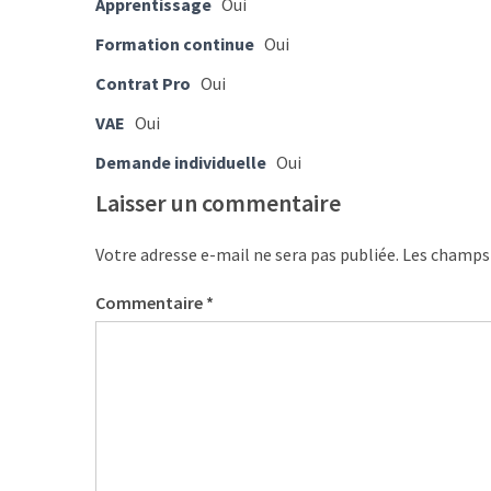
Apprentissage
Oui
ce
que
Formation continue
Oui
les
Contrat Pro
Oui
employeurs
et
VAE
Oui
les
Demande individuelle
Oui
organismes
de
Laisser un commentaire
formation
doivent
Votre adresse e-mail ne sera pas publiée.
Les champs 
désormais
déclarer
Commentaire
*
Rapport
Sénat
sur
le
CPF
: