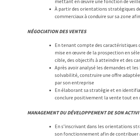
mettant en œuvre une fonction de veille
TVA,
À partir des orientations stratégiques d
subrogation,
commerciaux à conduire sur sa zone afin 
remboursement
:
NÉGOCIATION DES VENTES
ce
qui
En tenant compte des caractéristiques d
va
mise en œuvre de la prospection en sélec
réellement
cible, des objectifs à atteindre et des ca
changer
Après avoir analysé les demandes et les 
dans
solvabilité, construire une offre adaptée
le
par son entreprise
financement
En élaborant sa stratégie et en identifi
des
conclure positivement la vente tout en r
formations
par
MANAGEMENT DU DÉVELOPPEMENT DE SON ACTIVI
les
En s’inscrivant dans les orientations st
OPCO
son fonctionnement afin de contribuer a