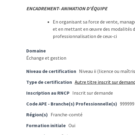
Passeport
de
ENCADREMENT- ANIMATION D’ÉQUIPE
compétences
En organisant sa force de vente, manage
:
et en mettant en œuvre des modalités d
le
professionnalisation de ceux-ci
CV
certifié
Domaine
qui
Échange et gestion
change
la
Niveau de certification
Niveau ii (licence ou maîtri
donne
pour
Type de certification
Autre titre inscrit sur deman
les
Inscription au RNCP
Inscrit sur demande
DRH
Code APE - Branche(s) Professionnelle(s)
999999
Passeport
Région(s)
Franche-comté
de
prévention
Formation initiale
Oui
: