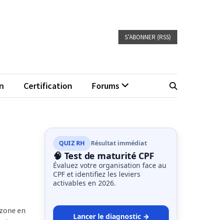
S’ABONNER (RSS)
n
Certification
Forums
QUIZ RH
Résultat immédiat
🧠 Test de maturité CPF
Évaluez votre organisation face au
CPF et identifiez les leviers
activables en 2026.
 zone en
Lancer le diagnostic →