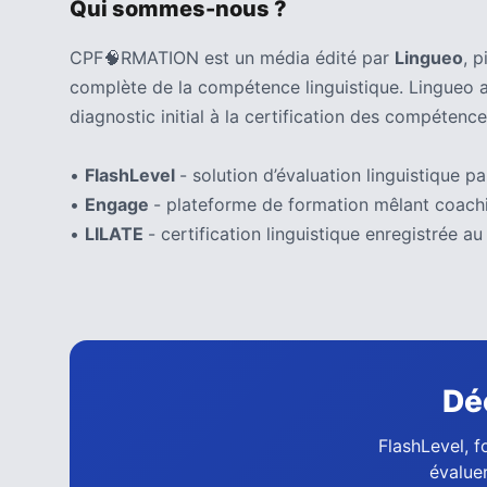
Qui sommes-nous ?
CPF🧠RMATION est un média édité par
Lingueo
, 
complète de la compétence linguistique. Lingueo 
diagnostic initial à la certification des compétence
•
FlashLevel
- solution d’évaluation linguistique par
•
Engage
- plateforme de formation mêlant coachi
•
LILATE
- certification linguistique enregistrée
Dé
FlashLevel, f
évaluer