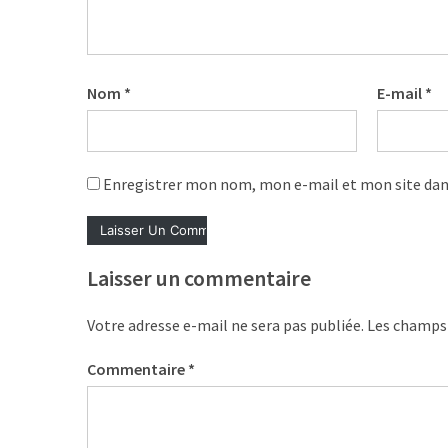
les
5
chiffres
que
Nom
*
E-mail
*
tout
DRH
devrait
retenir
Enregistrer mon nom, mon e-mail et mon site dan
pour
2027
Laisser un commentaire
MOST
USED
Votre adresse e-mail ne sera pas publiée.
Les champs 
CATEGORIES
Commentaire
*
News
(1 096)