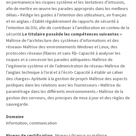
Passeport
en permanence les risques système et les tentatives d’intrusion,
de
afin de mettre en œuvre les parades appropriés dans les meilleurs
délais.• Rédige les guides à l’intention des utilisateurs, en français
compétences
et en anglais.• Établit régulièrement de rapports de sécurité à
:
l’intention du DSI, afin de contribuer à l’amélioration en continu de la
le
sécurité.
Le titulaire possède les compétences suivantes :
•
CV
Maîtrise de l’architecture des systèmes d’informations et des
certifié
réseaux• Maîtrise des environnements Windows et Linux, des
qui
protocoles réseaux (filaires et sans fil)• Capacité à analyser les
change
risques et à concevoir les parades adéquates• Maîtrise de
l’ingénierie système et de l’administration de réseau• Maîtrise de
la
l’anglais technique à l’oral et à l’écrit• Capacité à établir un cahier
donne
des charges• Aptitude à la gestion de projet• Maîtrise des aspects
pour
juridiques dans les relations avec les fournisseurs.• Maîtrise du
les
paramétrage dans les différents environnements.• Maîtrise de la
DRH
gestion des serveurs, des principes de mise à jour et des règles de
sauvegarde.
Passeport
Domaine
de
Information, communication
prévention
:
Niveau de certification
Niveau ii (licence ou maîtrise