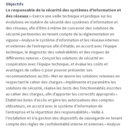
Objectifs
TVA,
Le responsable de la sécurité des systèmes d'information et
subrogation,
des réseaux :
• Exerce une veille technique et juridique sur les
remboursement
évolutions en matière de sécurité des systèmes d’information et
:
des réseaux, afin d’être à même de concevoir des solutions de
ce
sécurité pertinentes en tenant compte de la réglementation en
vigueur.• Analyse le système d’information et les réseaux internes
qui
et externes de l’entreprise afin d’établir, en accord avec l’équipe
va
technique, le diagnostic des vulnérabilités et des risques de
réellement
différentes natures.• Conçoit les solutions de sécurité en
changer
coopération avec l’équipe technique, et évalue les coûts et
dans
avantages de celles-ci pour pouvoir présenter ses
le
recommandations au DSI.• Met en œuvre les solutions retenues en
financement
respectant le cahier des charges.• Implémente et paramètre les
solutions de sécurité, réalise les tests des fonctionnalités inscrites
des
au cahier des charges, afin d’apporter les correctifs appropriés.•
formations
Établit les listes d’accès et gère les autorisations des comptes
par
utilisateurs, en accord avec le système d’information de
les
l’entreprise et la répartition des responsabilités.• Veille à
OPCO
l’installation et à la gestion des dispositifs de sauvegarde en tenant
compte des règles de confidentialité interne et externes.• Analyse