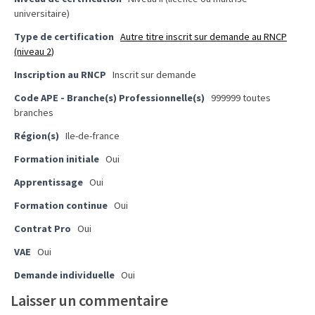
ce
universitaire)
que
Type de certification
Autre titre inscrit sur demande au RNCP
les
(niveau 2)
employeurs
et
Inscription au RNCP
Inscrit sur demande
les
Code APE - Branche(s) Professionnelle(s)
999999 toutes
organismes
branches
de
Région(s)
Ile-de-france
formation
doivent
Formation initiale
Oui
désormais
Apprentissage
Oui
déclarer
Formation continue
Oui
Rapport
Contrat Pro
Oui
Sénat
VAE
Oui
sur
le
Demande individuelle
Oui
CPF
Laisser un commentaire
: