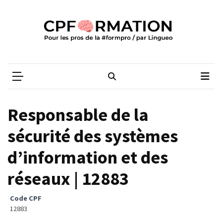
Skip
Skip
to
to
content
content
ARTICLES
RÉCENTS
CPFORMATION
Média des pros de la #formpro – par Lingueo©
Qualiopi
V2
:
ce
Responsable de la
qui
est
sécurité des systèmes
réussi,
d’information et des
ce
qui
réseaux | 12883
doit
aller
Code CPF
plus
12883
loin