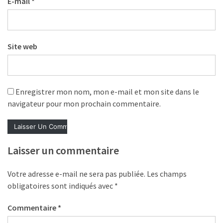
E-mail
*
Agenda
(159)
Interviews
Site web
(108)
Rubrique
RH
Enregistrer mon nom, mon e-mail et mon site dans le
(93)
navigateur pour mon prochain commentaire.
Droit
de
la
Laisser un commentaire
formation
(71)
Votre adresse e-mail ne sera pas publiée.
Les champs
obligatoires sont indiqués avec
*
Offre
de
Commentaire
*
formation