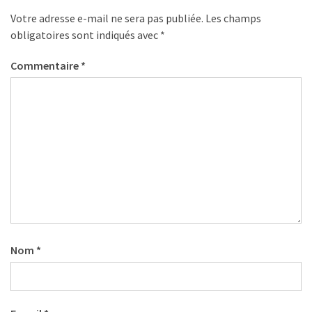
les
Votre adresse e-mail ne sera pas publiée.
Les champs
5
obligatoires sont indiqués avec
*
chiffres
que
Commentaire
*
tout
DRH
devrait
retenir
pour
2027
MOST
USED
CATEGORIES
Nom
*
News
(1 096)