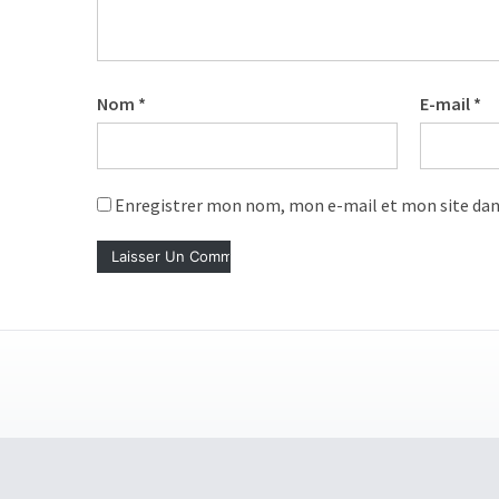
Agenda
(159)
Interviews
Nom
*
E-mail
*
(108)
Rubrique
RH
Enregistrer mon nom, mon e-mail et mon site dan
(93)
Droit
de
la
formation
(71)
Offre
de
formation