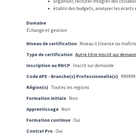
organiser, recruter intégrer des collabor
Passeport
établir des budgets, analyser les écarts 
de
compétences
Domaine
:
Échange et gestion
le
CV
Niveau de certification
Niveau ii (licence ou maîtri
certifié
qui
Type de certification
Autre titre inscrit sur deman
change
Inscription au RNCP
Inscrit sur demande
la
donne
Code APE - Branche(s) Professionnelle(s)
999999
pour
Région(s)
Toutes les regions
les
DRH
Formation initiale
Non
Apprentissage
Non
Passeport
de
Formation continue
Oui
prévention
Contrat Pro
Oui
: