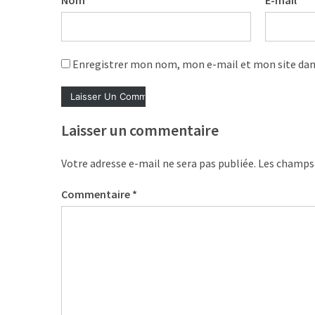
Nom
*
E-mail
*
les
5
chiffres
que
Enregistrer mon nom, mon e-mail et mon site dan
tout
DRH
devrait
Laisser un commentaire
retenir
pour
2027
Votre adresse e-mail ne sera pas publiée.
Les champs 
Commentaire
*
MOST
USED
CATEGORIES
News
(1 096)