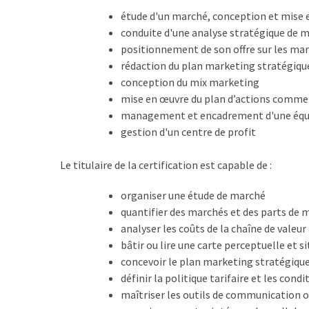
TVA,
étude d'un marché, conception et mise 
subrogation,
conduite d'une analyse stratégique de 
remboursement
positionnement de son offre sur les mar
:
rédaction du plan marketing stratégique
ce
conception du mix marketing
qui
mise en œuvre du plan d’actions comme
va
management et encadrement d'une équ
réellement
gestion d'un centre de profit
changer
dans
Le titulaire de la certification est capable de :
le
organiser une étude de marché
financement
quantifier des marchés et des parts de 
des
analyser les coûts de la chaîne de valeur
formations
bâtir ou lire une carte perceptuelle et s
par
concevoir le plan marketing stratégiqu
les
définir la politique tarifaire et les cond
OPCO
maîtriser les outils de communication o