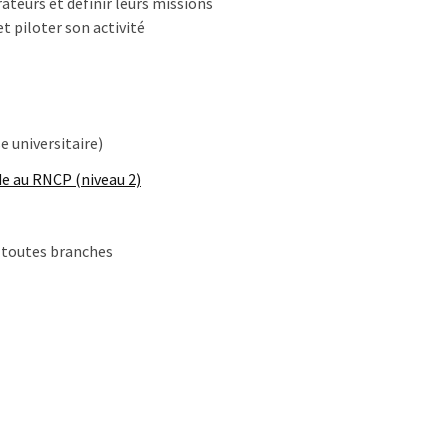
ateurs et définir leurs missions
et piloter son activité
se universitaire)
de au RNCP (niveau 2)
 toutes branches