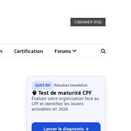
S’ABONNER (RSS)
n
Certification
Forums
QUIZ RH
Résultat immédiat
🧠 Test de maturité CPF
Évaluez votre organisation face au
CPF et identifiez les leviers
activables en 2026.
Lancer le diagnostic →