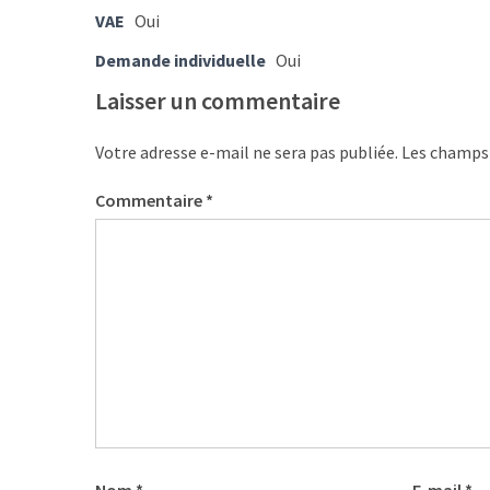
ce
VAE
Oui
que
Demande individuelle
Oui
les
employeurs
Laisser un commentaire
et
les
Votre adresse e-mail ne sera pas publiée.
Les champs 
organismes
de
Commentaire
*
formation
doivent
désormais
déclarer
Rapport
Sénat
sur
le
CPF
: