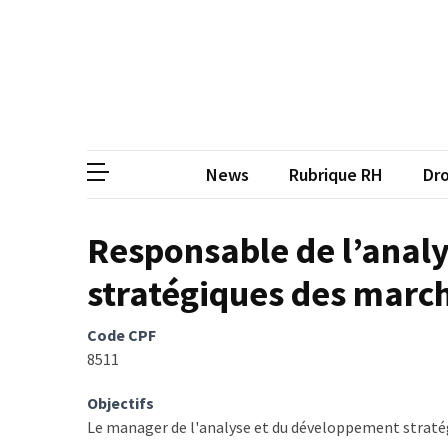
Skip
Skip
to
to
content
content
ARTICLES
RÉCENTS
CP
Média de
Qualiopi
V2
News
Rubrique RH
Dro
:
ce
qui
Responsable de l’anal
est
stratégiques des march
réussi,
ce
qui
Code CPF
doit
8511
aller
plus
Objectifs
loin
Le manager de l'analyse et du développement stratég