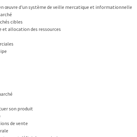
en œuvre d'un système de veille mercatique et informationnelle
marché
chés cibles
 et allocation des ressources
rciales
ipe
marché
ituer son produit
e
itions de vente
rale