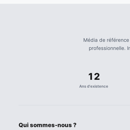
Agenda
(159)
Interviews
(108)
Média de référence
Rubrique
professionnelle. 
RH
(93)
Droit
12
de
la
Ans d'existence
formation
(71)
Offre
de
Qui sommes-nous ?
formation