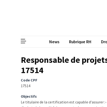
Skip
Skip
to
to
content
content
ARTICLES
RÉCENTS
CP
Média de
Qualiopi
V2
News
Rubrique RH
Dro
:
ce
qui
Responsable de projet
est
17514
réussi,
ce
qui
Code CPF
doit
17514
aller
plus
Objectifs
loin
Le titulaire de la certification est capable d'assurer