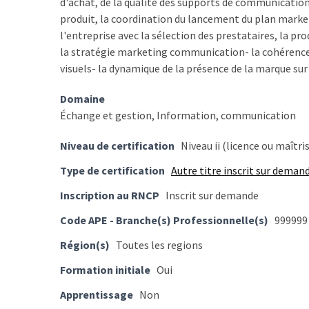
d'achat, de la qualité des supports de communication m
TVA,
produit, la coordination du lancement du plan mark
subrogation,
l'entreprise avec la sélection des prestataires, la pro
remboursement
la stratégie marketing communication- la cohérence 
:
visuels- la dynamique de la présence de la marque sur
ce
qui
Domaine
va
Échange et gestion, Information, communication
réellement
Niveau de certification
Niveau ii (licence ou maîtri
changer
dans
Type de certification
Autre titre inscrit sur deman
le
Inscription au RNCP
Inscrit sur demande
financement
des
Code APE - Branche(s) Professionnelle(s)
999999
formations
Région(s)
Toutes les regions
par
les
Formation initiale
Oui
OPCO
Apprentissage
Non