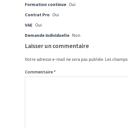
Passeport
Formation continue
Oui
de
Contrat Pro
Oui
compétences
:
VAE
Oui
le
Demande individuelle
Non
CV
certifié
Laisser un commentaire
qui
change
Votre adresse e-mail ne sera pas publiée.
Les champs 
la
donne
Commentaire
*
pour
les
DRH
Passeport
de
prévention
: