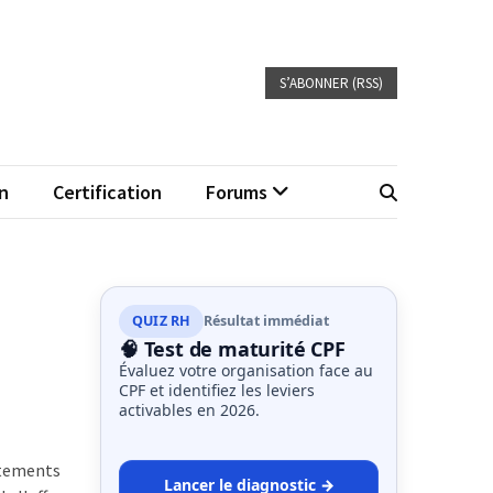
S’ABONNER (RSS)
n
Certification
Forums
QUIZ RH
Résultat immédiat
🧠 Test de maturité CPF
Évaluez votre organisation face au
CPF et identifiez les leviers
activables en 2026.
ortements
Lancer le diagnostic →