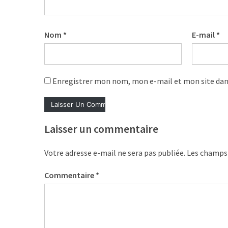
ce
que
les
Nom
*
E-mail
*
employeurs
et
les
organismes
Enregistrer mon nom, mon e-mail et mon site dan
de
formation
doivent
désormais
Laisser un commentaire
déclarer
Votre adresse e-mail ne sera pas publiée.
Les champs 
Rapport
Sénat
Commentaire
*
sur
le
CPF
: