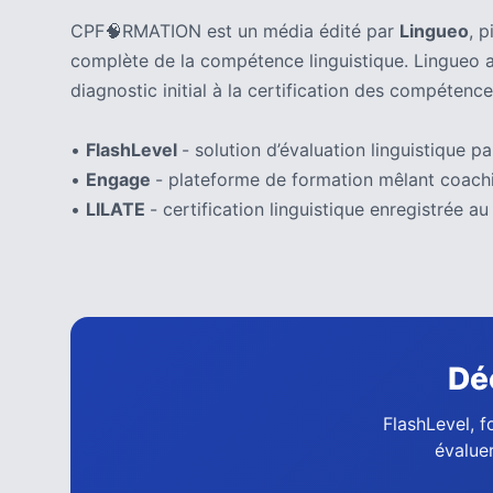
(32)
CPF🧠RMATION est un média édité par
Lingueo
, 
Certification
complète de la compétence linguistique. Lingueo 
(28)
diagnostic initial à la certification des compétence
•
FlashLevel
- solution d’évaluation linguistique par
•
Engage
- plateforme de formation mêlant coachi
•
LILATE
- certification linguistique enregistrée
Dé
FlashLevel, f
évaluer