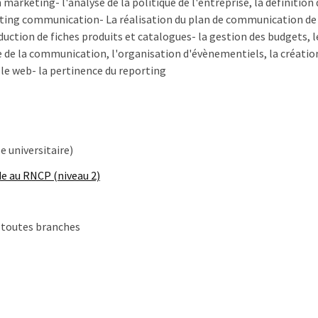
arketing- l'analyse de la politique de l'entreprise, la définition d
eting communication- La réalisation du plan de communication de
duction de fiches produits et catalogues- la gestion des budgets, le
de la communication, l'organisation d'évènementiels, la créatio
 le web- la pertinence du reporting
se universitaire)
de au RNCP (niveau 2)
 toutes branches