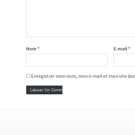
les
5
chiffres
que
tout
DRH
devrait
Nom
*
E-mail
*
retenir
pour
2027
Enregistrer mon nom, mon e-mail et mon site dan
MOST
USED
CATEGORIES
News
(1 096)