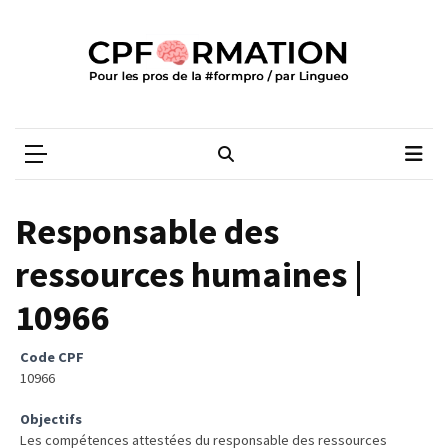
Skip
Skip
to
to
content
content
ARTICLES
RÉCENTS
CPFORMATION
Média des pros de la #formpro – par Lingueo©
Qualiopi
V2
:
ce
Responsable des
qui
est
ressources humaines |
réussi,
10966
ce
qui
doit
Code CPF
aller
10966
plus
Objectifs
loin
Les compétences attestées du responsable des ressources