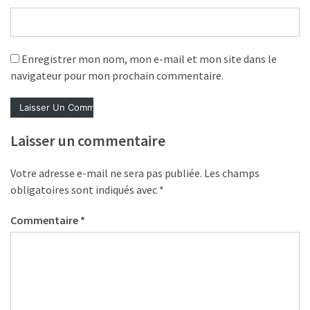
les
5
chiffres
Enregistrer mon nom, mon e-mail et mon site dans le
que
navigateur pour mon prochain commentaire.
tout
DRH
devrait
retenir
Laisser un commentaire
pour
2027
Votre adresse e-mail ne sera pas publiée.
Les champs
obligatoires sont indiqués avec
*
MOST
Commentaire
*
USED
CATEGORIES
News
(1 096)