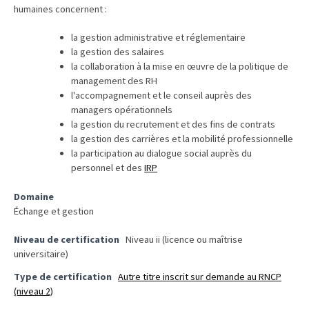
humaines concernent :
TVA,
subrogation,
la gestion administrative et réglementaire
remboursement
la gestion des salaires
:
la collaboration à la mise en œuvre de la politique de
management des RH
ce
l'accompagnement et le conseil auprès des
qui
managers opérationnels
va
la gestion du recrutement et des fins de contrats
réellement
la gestion des carrières et la mobilité professionnelle
changer
la participation au dialogue social auprès du
dans
personnel et des
IRP
le
Domaine
financement
Échange et gestion
des
formations
Niveau de certification
Niveau ii (licence ou maîtrise
par
universitaire)
les
Type de certification
Autre titre inscrit sur demande au RNCP
OPCO
(niveau 2)