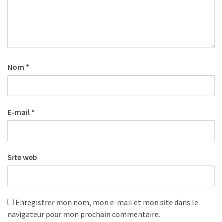
Agenda
(159)
Interviews
(108)
Nom
*
Rubrique
RH
(93)
E-mail
*
Droit
de
la
formation
Site web
(71)
Offre
de
Enregistrer mon nom, mon e-mail et mon site dans le
formation
navigateur pour mon prochain commentaire.