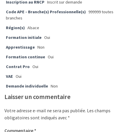
Passeport
Inscription au RNCP
Inscrit sur demande
de
Code APE - Branche(s) Professionnelle(s)
999999 toutes
compétences
branches
:
Région(s)
Alsace
le
CV
Formation initiale
Oui
certifié
Apprentissage
Non
qui
Formation continue
Oui
change
la
Contrat Pro
Oui
donne
VAE
Oui
pour
les
Demande individuelle
Non
DRH
Laisser un commentaire
Passeport
Votre adresse e-mail ne sera pas publiée.
Les champs
de
obligatoires sont indiqués avec
*
prévention
:
Commentaire
*