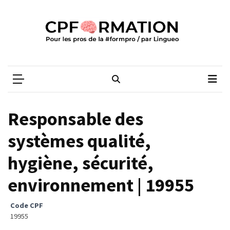
Skip
Skip
to
to
content
content
ARTICLES
RÉCENTS
CPFORMATION
Média des pros de la #formpro – par Lingueo©
Qualiopi
V2
:
ce
Responsable des
qui
est
systèmes qualité,
réussi,
hygiène, sécurité,
ce
qui
environnement | 19955
doit
aller
Code CPF
plus
19955
loin