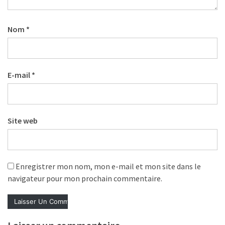
Agenda
(159)
Nom
*
Interviews
(108)
Rubrique
E-mail
*
RH
(93)
Site web
Droit
de
la
formation
Enregistrer mon nom, mon e-mail et mon site dans le
(71)
navigateur pour mon prochain commentaire.
Offre
de
formation