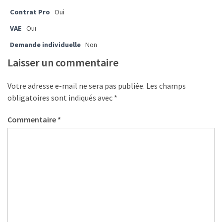
les
Contrat Pro
Oui
5
VAE
Oui
chiffres
que
Demande individuelle
Non
tout
Laisser un commentaire
DRH
devrait
Votre adresse e-mail ne sera pas publiée.
Les champs
retenir
obligatoires sont indiqués avec
*
pour
2027
Commentaire
*
MOST
USED
CATEGORIES
News
(1 096)