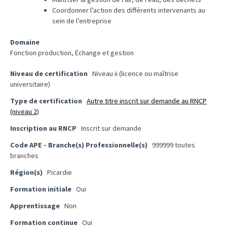
ce
Coordonner l’action des différents intervenants au
que
sein de l’entreprise
les
employeurs
Domaine
et
Fonction production, Échange et gestion
les
Niveau de certification
Niveau ii (licence ou maîtrise
organismes
universitaire)
de
Type de certification
Autre titre inscrit sur demande au RNCP
formation
(niveau 2)
doivent
désormais
Inscription au RNCP
Inscrit sur demande
déclarer
Code APE - Branche(s) Professionnelle(s)
999999 toutes
branches
Rapport
Région(s)
Picardie
Sénat
sur
Formation initiale
Oui
le
Apprentissage
Non
CPF
:
Formation continue
Oui