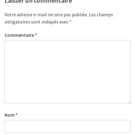
Laisser un commentaire
(32)
Votre adresse e-mail ne sera pas publiée.
Les champs
Certification
obligatoires sont indiqués avec
*
(28)
Commentaire
*
Nom
*