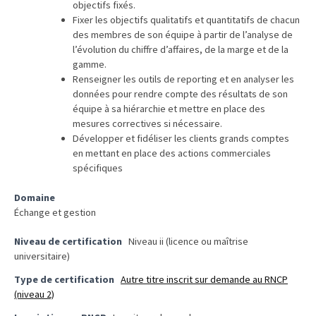
Passeport
objectifs fixés.
de
Fixer les objectifs qualitatifs et quantitatifs de chacun
des membres de son équipe à partir de l’analyse de
compétences
l’évolution du chiffre d’affaires, de la marge et de la
:
gamme.
le
Renseigner les outils de reporting et en analyser les
CV
données pour rendre compte des résultats de son
certifié
équipe à sa hiérarchie et mettre en place des
qui
mesures correctives si nécessaire.
change
Développer et fidéliser les clients grands comptes
en mettant en place des actions commerciales
la
spécifiques
donne
pour
Domaine
les
Échange et gestion
DRH
Niveau de certification
Niveau ii (licence ou maîtrise
Passeport
universitaire)
de
Type de certification
Autre titre inscrit sur demande au RNCP
prévention
(niveau 2)
: