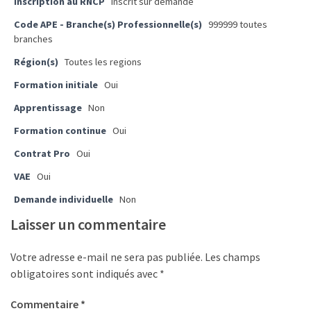
Inscription au RNCP
Inscrit sur demande
ce
que
Code APE - Branche(s) Professionnelle(s)
999999 toutes
les
branches
employeurs
Région(s)
Toutes les regions
et
Formation initiale
Oui
les
organismes
Apprentissage
Non
de
Formation continue
Oui
formation
Contrat Pro
Oui
doivent
désormais
VAE
Oui
déclarer
Demande individuelle
Non
Rapport
Laisser un commentaire
Sénat
sur
Votre adresse e-mail ne sera pas publiée.
Les champs
le
obligatoires sont indiqués avec
*
CPF
:
Commentaire
*