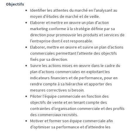
Objectifs
TVA,
Identifier les attentes du marché en l’analysant au
subrogation,
moyen d’études de marché et de veille.
remboursement
Elaborer et mettre en œuvre un plan d’action
:
marketing conforme à la stratégie définie par sa
ce
direction pour promouvoir les produits et services de
l’entreprise dont il est responsable.
qui
Elaborer, mettre en œuvre et suivre un plan d’actions
va
commerciales permettant l’atteinte des objectifs
réellement
fixés par sa direction.
changer
Suivre les actions mises en œuvre dans le cadre du
dans
plan d’actions commerciales en exploitant les
le
indicateurs financiers et de performance, pour en
financement
rendre compte à sa hiérarchie et apporter des
mesures correctives si besoin.
des
Piloter l’équipe commerciale en fonction des
formations
objectifs de vente et en tenant compte des
par
contraintes d’organisation commerciale et des profils
les
des commerciaux recrutés.
OPCO
Motiver et former son équipe commerciale afin
d’optimiser sa performance et d’atteindre les