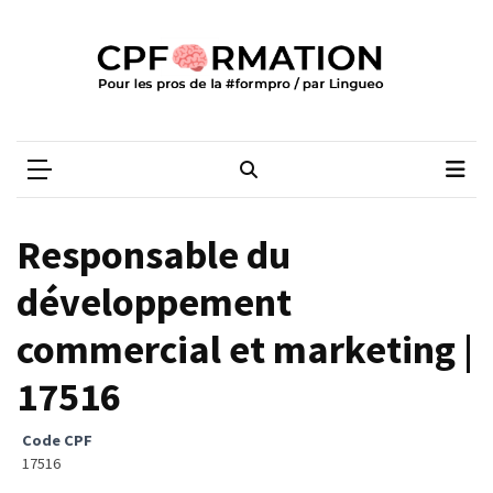
Skip
Skip
to
to
content
content
ARTICLES
RÉCENTS
CPFORMATION
Média des pros de la #formpro – par Lingueo©
Qualiopi
V2
:
ce
Responsable du
qui
est
développement
réussi,
commercial et marketing |
ce
qui
17516
doit
aller
Code CPF
plus
17516
loin