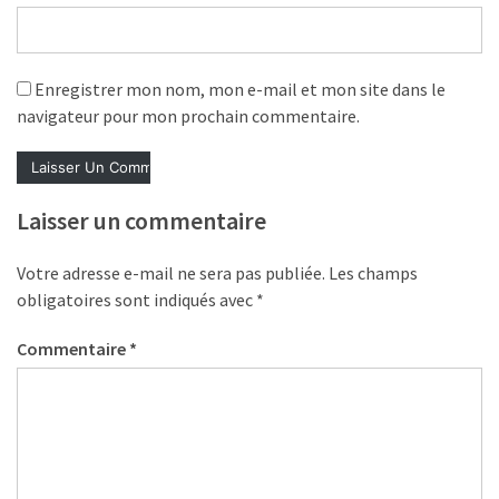
Agenda
(159)
Interviews
Enregistrer mon nom, mon e-mail et mon site dans le
(108)
navigateur pour mon prochain commentaire.
Rubrique
RH
Laisser un commentaire
(93)
Droit
Votre adresse e-mail ne sera pas publiée.
Les champs
de
obligatoires sont indiqués avec
*
la
formation
Commentaire
*
(71)
Offre
de
formation