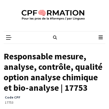
Skip
Skip
to
to
content
content
ARTICLES
RÉCENTS
CPFORMATION
Média des pros de la #formpro – par Lingueo©
Qualiopi
V2
:
ce
Responsable mesure,
qui
est
analyse, contrôle, qualité
réussi,
option analyse chimique
ce
qui
et bio-analyse | 17753
doit
aller
Code CPF
plus
17753
loin