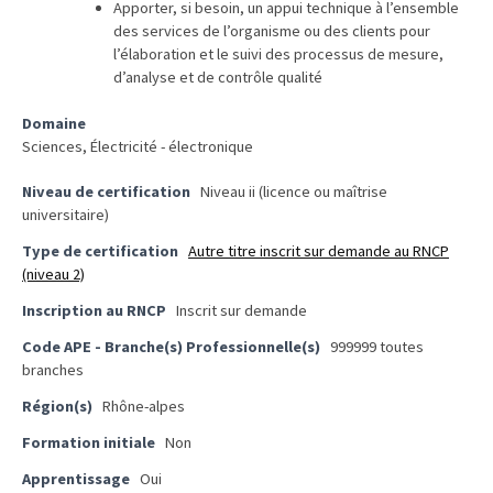
Passeport
Apporter, si besoin, un appui technique à l’ensemble
de
des services de l’organisme ou des clients pour
l’élaboration et le suivi des processus de mesure,
compétences
d’analyse et de contrôle qualité
:
le
Domaine
CV
Sciences, Électricité - électronique
certifié
qui
Niveau de certification
Niveau ii (licence ou maîtrise
change
universitaire)
la
Type de certification
Autre titre inscrit sur demande au RNCP
donne
(niveau 2)
pour
Inscription au RNCP
Inscrit sur demande
les
DRH
Code APE - Branche(s) Professionnelle(s)
999999 toutes
branches
Passeport
Région(s)
Rhône-alpes
de
Formation initiale
Non
prévention
:
Apprentissage
Oui