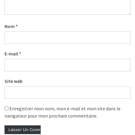
les
5
chiffres
que
Nom
*
tout
DRH
devrait
E-mail
*
retenir
pour
2027
Site web
MOST
USED
CATEGORIES
Enregistrer mon nom, mon e-mail et mon site dans le
navigateur pour mon prochain commentaire.
News
(1 096)