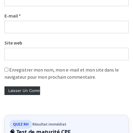
(32)
Certification
E-mail
*
(28)
Site web
Enregistrer mon nom, mon e-mail et mon site dans le
navigateur pour mon prochain commentaire.
QUIZ RH
Résultat immédiat
🧠 Test de maturité CPF