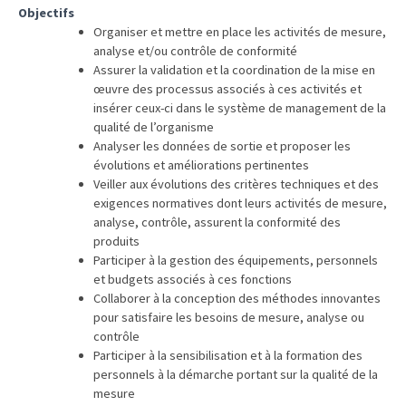
Objectifs
TVA,
Organiser et mettre en place les activités de mesure,
subrogation,
analyse et/ou contrôle de conformité
remboursement
Assurer la validation et la coordination de la mise en
:
œuvre des processus associés à ces activités et
ce
insérer ceux-ci dans le système de management de la
qualité de l’organisme
qui
Analyser les données de sortie et proposer les
va
évolutions et améliorations pertinentes
réellement
Veiller aux évolutions des critères techniques et des
changer
exigences normatives dont leurs activités de mesure,
dans
analyse, contrôle, assurent la conformité des
le
produits
financement
Participer à la gestion des équipements, personnels
et budgets associés à ces fonctions
des
Collaborer à la conception des méthodes innovantes
formations
pour satisfaire les besoins de mesure, analyse ou
par
contrôle
les
Participer à la sensibilisation et à la formation des
OPCO
personnels à la démarche portant sur la qualité de la
mesure