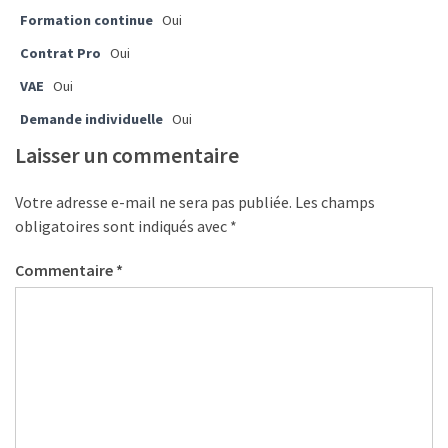
ce
Formation continue
Oui
que
Contrat Pro
Oui
les
employeurs
VAE
Oui
et
Demande individuelle
Oui
les
Laisser un commentaire
organismes
de
formation
Votre adresse e-mail ne sera pas publiée.
Les champs
doivent
obligatoires sont indiqués avec
*
désormais
Commentaire
*
déclarer
Rapport
Sénat
sur
le
CPF
: