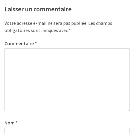
Agenda
Laisser un commentaire
(159)
Votre adresse e-mail ne sera pas publiée.
Les champs
Interviews
obligatoires sont indiqués avec
*
(108)
Commentaire
*
Rubrique
RH
(93)
Droit
de
la
formation
(71)
Offre
de
Nom
*
formation