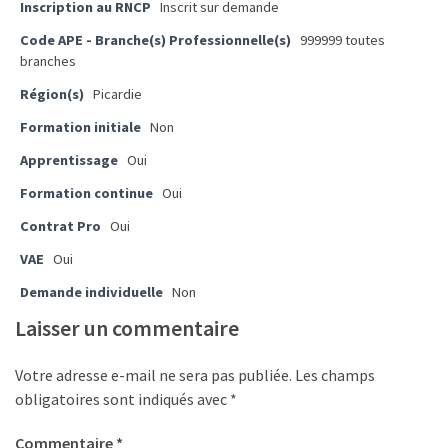
Passeport
Inscription au RNCP
Inscrit sur demande
de
Code APE - Branche(s) Professionnelle(s)
999999 toutes
compétences
branches
:
Région(s)
Picardie
le
CV
Formation initiale
Non
certifié
Apprentissage
Oui
qui
Formation continue
Oui
change
la
Contrat Pro
Oui
donne
VAE
Oui
pour
les
Demande individuelle
Non
DRH
Laisser un commentaire
Passeport
Votre adresse e-mail ne sera pas publiée.
Les champs
de
obligatoires sont indiqués avec
*
prévention
:
Commentaire
*