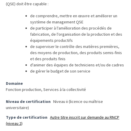
(QSE) doit être capable :
TVA,
subrogation,
de comprendre, mettre en œuvre et améliorer un
remboursement
système de management QSE
:
de participer à l'amélioration des procédés de
fabrication, de l'organisation de la production et des
ce
équipements productifs
qui
de superviser le contrôle des matières premières,
va
des moyens de production, des produits semis-finis
réellement
et des produits finis
changer
d'animer des équipes de techniciens et/ou de cadres
dans
de gérer le budget de son service
le
Domaine
financement
Fonction production, Services à la collectivité
des
formations
Niveau de certification
Niveau ii (licence ou maîtrise
par
universitaire)
les
Type de certification
Autre titre inscrit sur demande au RNCP
OPCO
(niveau 2)