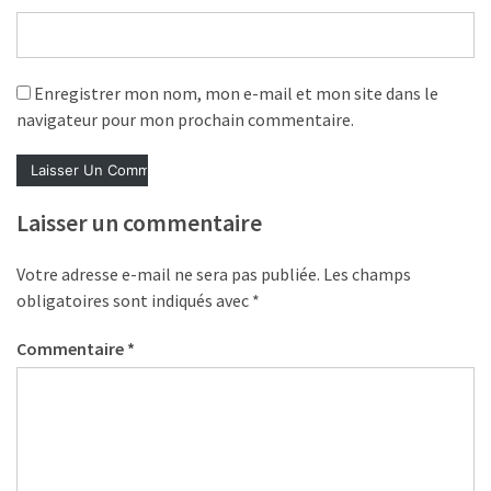
les
5
chiffres
Enregistrer mon nom, mon e-mail et mon site dans le
que
navigateur pour mon prochain commentaire.
tout
DRH
devrait
retenir
Laisser un commentaire
pour
2027
Votre adresse e-mail ne sera pas publiée.
Les champs
obligatoires sont indiqués avec
*
MOST
Commentaire
*
USED
CATEGORIES
News
(1 096)