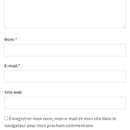
Agenda
(159)
Interviews
(108)
Nom
*
Rubrique
RH
(93)
E-mail
*
Droit
de
la
formation
Site web
(71)
Offre
de
Enregistrer mon nom, mon e-mail et mon site dans le
formation
navigateur pour mon prochain commentaire.