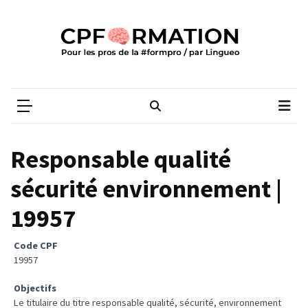
Skip
Skip
to
to
content
content
ARTICLES
RÉCENTS
CPFORMATION
Média des pros de la #formpro – par Lingueo©
Qualiopi
V2
:
ce
Responsable qualité
qui
est
sécurité environnement |
réussi,
19957
ce
qui
doit
Code CPF
aller
19957
plus
Objectifs
loin
Le titulaire du titre responsable qualité, sécurité, environnement