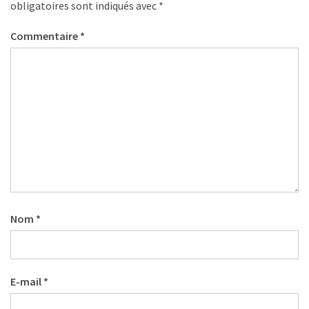
(32)
obligatoires sont indiqués avec
*
Certification
Commentaire
*
(28)
Nom
*
E-mail
*