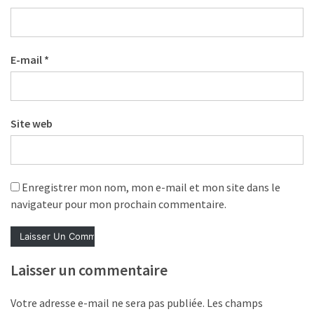
Agenda
(159)
Interviews
E-mail
*
(108)
Rubrique
RH
Site web
(93)
Droit
de
Enregistrer mon nom, mon e-mail et mon site dans le
la
navigateur pour mon prochain commentaire.
formation
(71)
Laisser un commentaire
Offre
de
formation
Votre adresse e-mail ne sera pas publiée.
Les champs