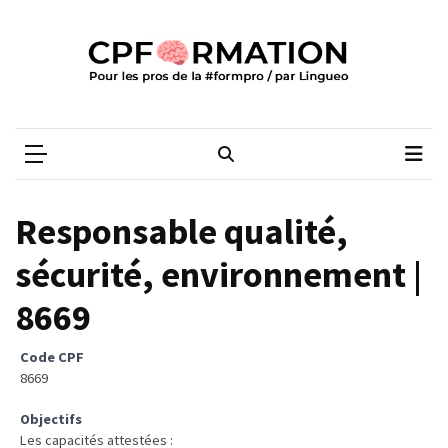
Skip
Skip
to
to
content
content
ARTICLES
RÉCENTS
CPFORMATION
Média des pros de la #formpro – par Lingueo©
Qualiopi
V2
:
ce
Responsable qualité,
qui
est
sécurité, environnement |
réussi,
8669
ce
qui
doit
Code CPF
aller
8669
plus
Objectifs
loin
Les capacités attestées :