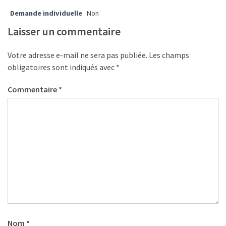
les
Demande individuelle
Non
5
Laisser un commentaire
chiffres
que
Votre adresse e-mail ne sera pas publiée.
Les champs
tout
obligatoires sont indiqués avec
*
DRH
devrait
Commentaire
*
retenir
pour
2027
MOST
USED
CATEGORIES
News
(1 096)
Nom
*