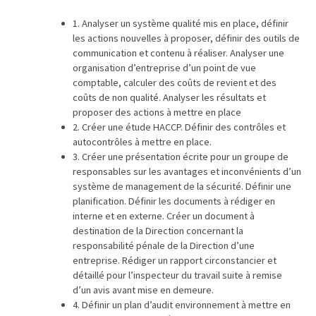
TVA,
1. Analyser un système qualité mis en place, définir
subrogation,
les actions nouvelles à proposer, définir des outils de
remboursement
communication et contenu à réaliser. Analyser une
:
organisation d’entreprise d’un point de vue
comptable, calculer des coûts de revient et des
ce
coûts de non qualité. Analyser les résultats et
qui
proposer des actions à mettre en place
va
2. Créer une étude HACCP. Définir des contrôles et
réellement
autocontrôles à mettre en place.
changer
3. Créer une présentation écrite pour un groupe de
dans
responsables sur les avantages et inconvénients d’un
le
système de management de la sécurité. Définir une
planification. Définir les documents à rédiger en
financement
interne et en externe. Créer un document à
des
destination de la Direction concernant la
formations
responsabilité pénale de la Direction d’une
par
entreprise. Rédiger un rapport circonstancier et
les
détaillé pour l’inspecteur du travail suite à remise
OPCO
d’un avis avant mise en demeure.
4. Définir un plan d’audit environnement à mettre en