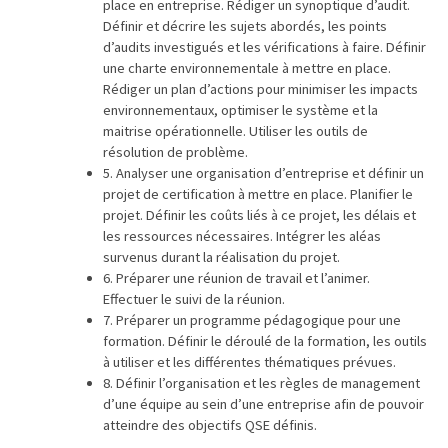
Passeport
place en entreprise. Rédiger un synoptique d’audit.
Définir et décrire les sujets abordés, les points
de
d’audits investigués et les vérifications à faire. Définir
compétences
une charte environnementale à mettre en place.
:
Rédiger un plan d’actions pour minimiser les impacts
le
environnementaux, optimiser le système et la
CV
maitrise opérationnelle. Utiliser les outils de
certifié
résolution de problème.
qui
5. Analyser une organisation d’entreprise et définir un
projet de certification à mettre en place. Planifier le
change
projet. Définir les coûts liés à ce projet, les délais et
la
les ressources nécessaires. Intégrer les aléas
donne
survenus durant la réalisation du projet.
pour
6. Préparer une réunion de travail et l’animer.
les
Effectuer le suivi de la réunion.
DRH
7. Préparer un programme pédagogique pour une
formation. Définir le déroulé de la formation, les outils
Passeport
à utiliser et les différentes thématiques prévues.
8. Définir l’organisation et les règles de management
de
d’une équipe au sein d’une entreprise afin de pouvoir
prévention
atteindre des objectifs QSE définis.
: