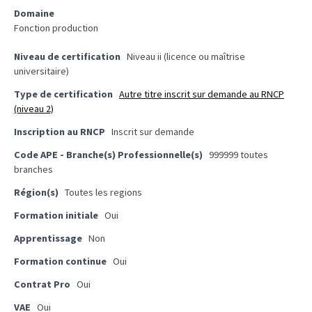
ce
Domaine
que
Fonction production
les
employeurs
Niveau de certification
Niveau ii (licence ou maîtrise
universitaire)
et
les
Type de certification
Autre titre inscrit sur demande au RNCP
organismes
(niveau 2)
de
Inscription au RNCP
Inscrit sur demande
formation
Code APE - Branche(s) Professionnelle(s)
999999 toutes
doivent
branches
désormais
déclarer
Région(s)
Toutes les regions
Formation initiale
Oui
Rapport
Sénat
Apprentissage
Non
sur
Formation continue
Oui
le
Contrat Pro
Oui
CPF
:
VAE
Oui