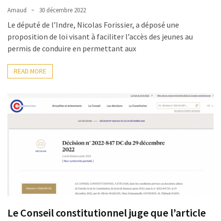
les
Arnaud
30 décembre 2022
5
Le député de l’Indre, Nicolas Forissier, a déposé une
chiffres
proposition de loi visant à faciliter l’accès des jeunes au
que
permis de conduire en permettant aux
tout
DRH
READ MORE
devrait
retenir
pour
2027
MOST
USED
CATEGORIES
News
(1 096)
Le Conseil constitutionnel juge que l’article