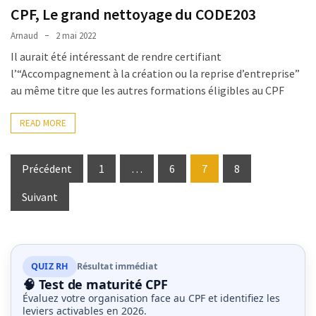
CPF, Le grand nettoyage du CODE203
Arnaud
2 mai 2022
Il aurait été intéressant de rendre certifiant
l’“Accompagnement à la création ou la reprise d’entreprise”
au même titre que les autres formations éligibles au CPF
READ MORE
Pagination
Précédent
1
…
6
7
8
des
Suivant
publications
QUIZ RH
Résultat immédiat
🧠 Test de maturité CPF
Évaluez votre organisation face au CPF et identifiez les
leviers activables en 2026.