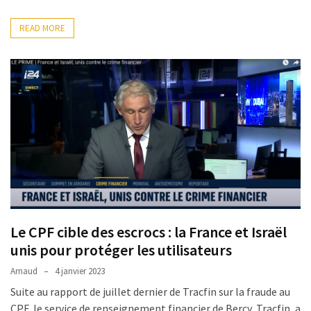
Passeport
de
READ MORE
compétences
:
le
CV
certifié
qui
change
la
donne
pour
les
DRH
Le CPF cible des escrocs : la France et Israël
unis pour protéger les utilisateurs
Passeport
de
Arnaud
4 janvier 2023
prévention
Suite au rapport de juillet dernier de Tracfin sur la fraude au
:
CPF, le service de renseignement financier de Bercy, Tracfin, a