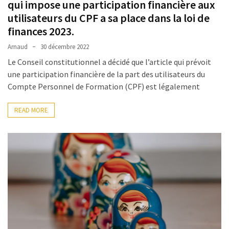
qui impose une participation financière aux
Agenda
utilisateurs du CPF a sa place dans la loi de
(159)
finances 2023.
Interviews
Arnaud
30 décembre 2022
(108)
Le Conseil constitutionnel a décidé que l’article qui prévoit
une participation financière de la part des utilisateurs du
Rubrique
Compte Personnel de Formation (CPF) est légalement
RH
(93)
READ MORE
Droit
de
la
formation
(71)
Offre
de
formation