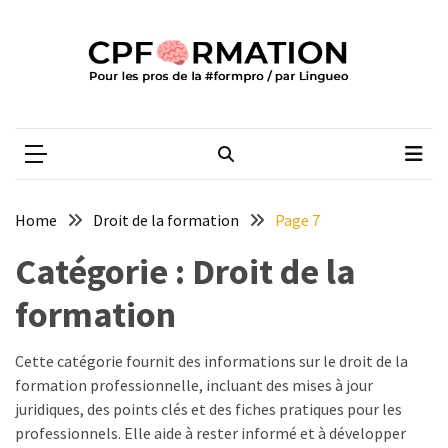
Skip
Skip
to
to
content
content
ARTICLES
RÉCENTS
CPFORMATION
Média des pros de la #formpro – par Lingueo©
Qualiopi
V2
:
ce
Home
Droit de la formation
Page 7
qui
est
Catégorie :
Droit de la
réussi,
formation
ce
qui
doit
Cette catégorie fournit des informations sur le droit de la
aller
formation professionnelle, incluant des mises à jour
plus
juridiques, des points clés et des fiches pratiques pour les
loin
professionnels. Elle aide à rester informé et à développer