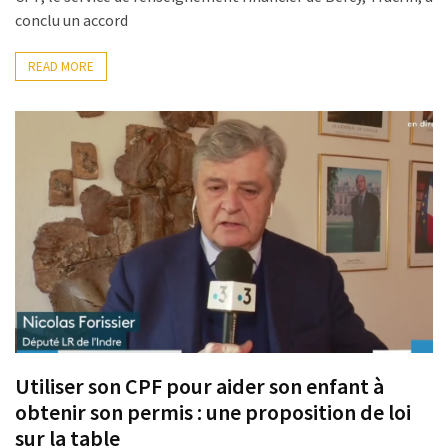
ce
conclu un accord
que
les
READ MORE
employeurs
et
les
organismes
de
formation
doivent
désormais
déclarer
Rapport
Sénat
sur
Utiliser son CPF pour aider son enfant à
le
obtenir son permis : une proposition de loi
CPF
sur la table
: