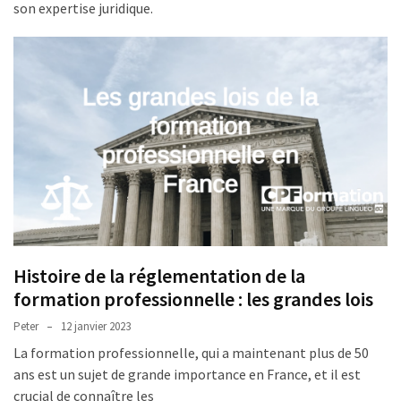
son expertise juridique.
TVA,
subrogation,
remboursement
:
ce
qui
va
réellement
changer
dans
le
financement
Histoire de la réglementation de la
des
formation professionnelle : les grandes lois
formations
par
Peter
12 janvier 2023
les
La formation professionnelle, qui a maintenant plus de 50
OPCO
ans est un sujet de grande importance en France, et il est
crucial de connaître les