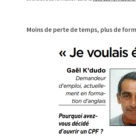
TVA,
subrogation,
remboursement
Moins de perte de temps, plus de form
:
ce
qui
va
réellement
changer
dans
le
financement
des
formations
par
les
OPCO