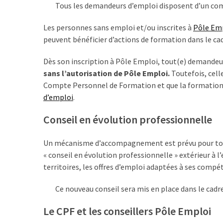
ce
Tous les demandeurs d’emploi disposent d’un com
que
Les personnes sans emploi et/ou inscrites à
Pôle Em
les
peuvent bénéficier d’actions de formation dans le cad
employeurs
et
Dès son inscription à Pôle Emploi, tout(e) demandeur
les
sans l’autorisation de Pôle Emploi.
Toutefois, celle
organismes
Compte Personnel de Formation et que la formation de
de
d’emploi
.
formation
doivent
Conseil en évolution professionnelle
désormais
déclarer
Un mécanisme d’accompagnement est prévu pour tout
« conseil en évolution professionnelle » extérieur à l
Rapport
territoires, les offres d’emploi adaptées à ses comp
Sénat
sur
Ce nouveau conseil sera mis en place dans le cadre 
le
CPF
Le CPF et les conseillers Pôle Emploi
: