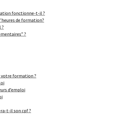
tion fonctionne-t-il ?
’heures de formation?
l ?
émentaires” ?
 votre formation ?
loi
urs d’emploi
oi
a-t-il son cpf ?