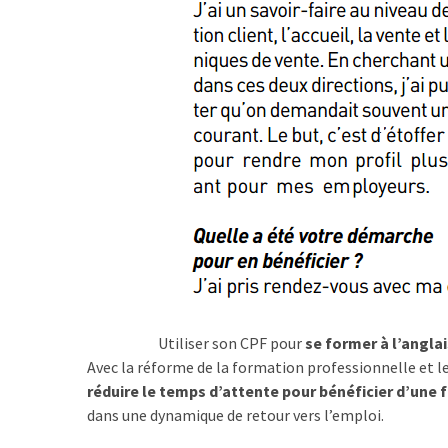
Passeport
de
compétences
:
le
CV
certifié
qui
change
la
donne
pour
les
DRH
Utiliser son CPF pour
se former à l’angla
Passeport
Avec la réforme de la formation professionnelle et l
de
réduire le temps d’attente pour bénéficier d’une
prévention
dans une dynamique de retour vers l’emploi.
: