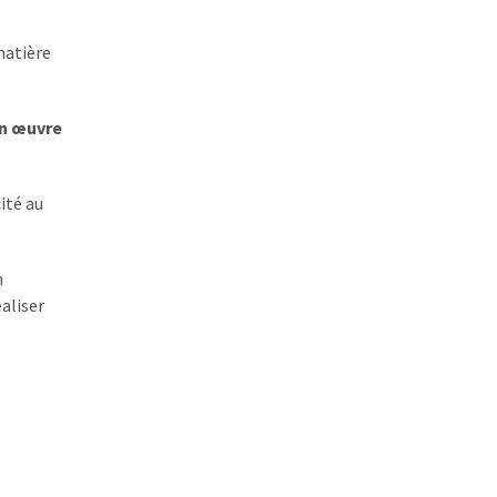
matière
en œuvre
ité au
n
éaliser