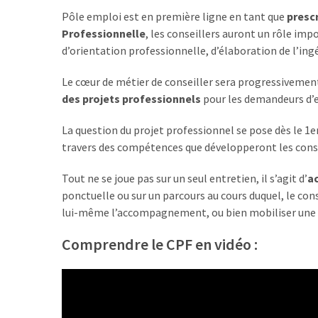
les
Pôle emploi est en première ligne en tant que
presc
5
Professionnelle
, les conseillers auront un rôle imp
chiffres
d’orientation professionnelle, d’élaboration de l’ing
que
tout
Le cœur de métier de conseiller sera progressiveme
DRH
des projets professionnels
pour les demandeurs d’
devrait
retenir
La question du projet professionnel se pose dès le 1er
pour
travers des compétences que développeront les conse
2027
Tout ne se joue pas sur un seul entretien, il s’agit d’
a
ponctuelle ou sur un parcours au cours duquel, le cons
lui-même l’accompagnement, ou bien mobiliser une p
MOST
USED
CATEGORIES
Comprendre le CPF en vidéo :
News
(1 096)