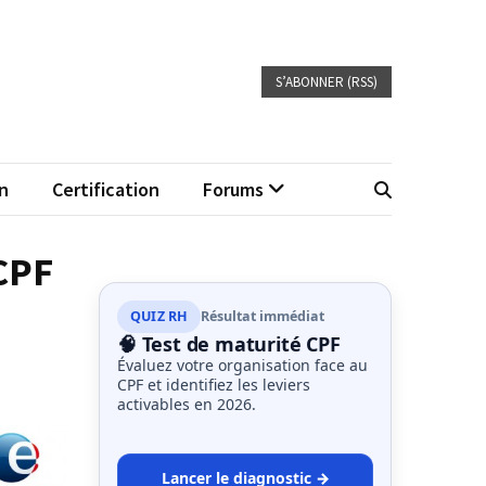
S’ABONNER (RSS)
n
Certification
Forums
CPF
QUIZ RH
Résultat immédiat
🧠 Test de maturité CPF
Évaluez votre organisation face au
CPF et identifiez les leviers
activables en 2026.
Lancer le diagnostic →