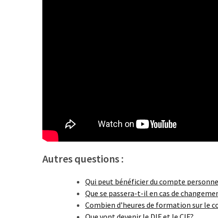
Agenda
(159)
Interviews
(108)
Rubrique
RH
(93)
Droit
de
la
formation
Autres questions :
(71)
Qui peut bénéficier du compte personne
Offre
Que se passera-t-il en cas de changeme
de
Combien d’heures de formation sur le 
formation
Que vont devenir le DIF et le CIF?