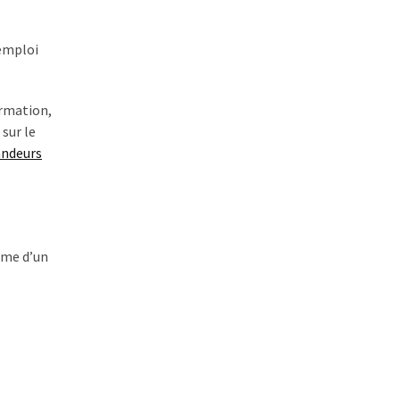
’emploi
ormation,
 sur le
andeurs
rme d’un