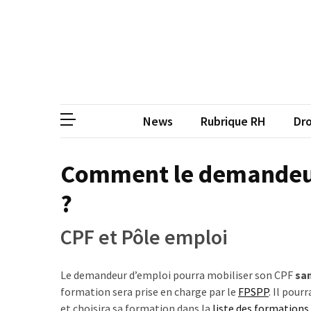
Skip
Skip
to
to
content
content
ARTICLES
RÉCENTS
CP
Média de
Qualiopi
V2
News
Rubrique RH
Dro
:
ce
qui
Comment le demandeur 
est
?
réussi,
ce
qui
CPF et Pôle emploi
doit
aller
Le demandeur d’emploi pourra mobiliser son CPF
san
plus
formation sera prise en charge par le
FPSPP
. Il pour
loin
et choisira sa formation dans la
liste des formations 