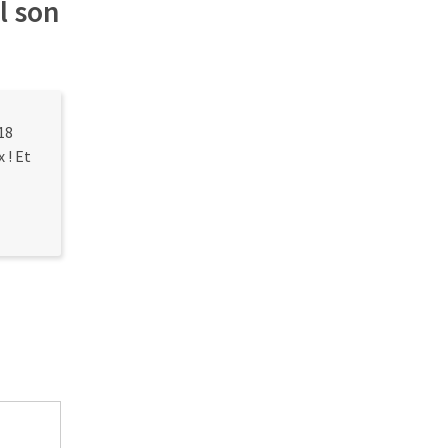
l son
18
 ! Et