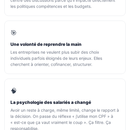
centre des discussions parce qu’il impacte directement
ce
les politiques compétences et les budgets.
que
les
employeurs
et
🎯
les
Une volonté de reprendre la main
organismes
de
Les entreprises ne veulent plus subir des choix
formation
individuels parfois éloignés de leurs enjeux. Elles
cherchent à orienter, cofinancer, structurer.
doivent
désormais
déclarer
🧠
Rapport
Sénat
La psychologie des salariés a changé
sur
Avoir un reste à charge, même limité, change le rapport à
le
la décision. On passe du réflexe « j’utilise mon CPF » à
CPF
« est-ce que ça vaut vraiment le coup ». Ça filtre. Ça
:
responsabilise.