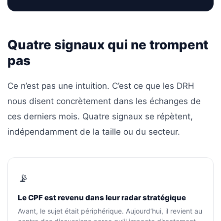
Passeport
de
compétences
:
Quatre signaux qui ne trompent
le
pas
CV
certifié
qui
Ce n’est pas une intuition. C’est ce que les DRH
change
nous disent concrètement dans les échanges de
la
ces derniers mois. Quatre signaux se répètent,
donne
indépendamment de la taille ou du secteur.
pour
les
DRH
📡
Passeport
de
Le CPF est revenu dans leur radar stratégique
prévention
Avant, le sujet était périphérique. Aujourd’hui, il revient au
: