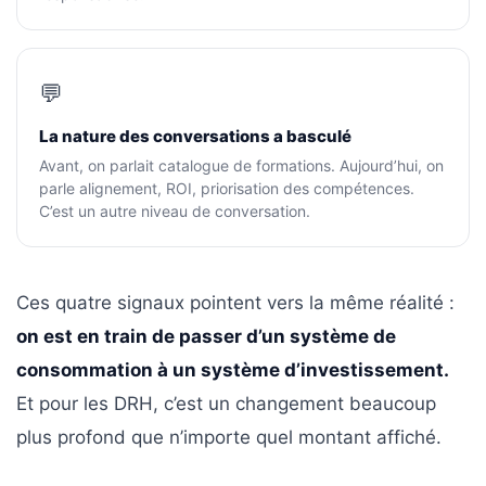
les
5
chiffres
💬
que
tout
La nature des conversations a basculé
DRH
Avant, on parlait catalogue de formations. Aujourd’hui, on
devrait
parle alignement, ROI, priorisation des compétences.
retenir
C’est un autre niveau de conversation.
pour
2027
Ces quatre signaux pointent vers la même réalité :
MOST
on est en train de passer d’un système de
USED
CATEGORIES
consommation à un système d’investissement.
Et pour les DRH, c’est un changement beaucoup
News
plus profond que n’importe quel montant affiché.
(1 096)