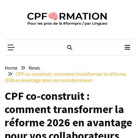
Skip
Skip
to
to
content
content
ARTICLES
RÉCENTS
CPFORMATION
Média des pros de la #formpro – par Lingueo©
Qualiopi
V2
:
ce
Home
News
qui
CPF co-construit : comment transformer la réforme
est
2026 en avantage pour vos collaborateurs
réussi,
CPF co-construit :
ce
qui
comment transformer la
doit
aller
réforme 2026 en avantage
plus
loin
pour vos collaborateurs