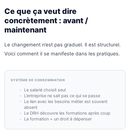
Agenda
Ce que ça veut dire
(159)
concrètement : avant /
Interviews
maintenant
(108)
Rubrique
Le changement n’est pas graduel. Il est structurel.
RH
Voici comment il se manifeste dans les pratiques.
(93)
Droit
de
SYSTÈME DE CONSOMMATION
la
Le salarié choisit seul
formation
L’entreprise ne sait pas ce qui se passe
(71)
Le lien avec les besoins métier est souvent
absent
Offre
Le DRH découvre les formations après coup
de
La formation = un droit à dépenser
formation