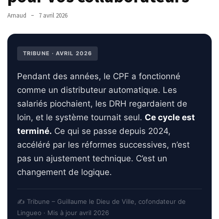
TVA,
Arnaud
7 avril 2026
subrogation,
remboursement
:
TRIBUNE · AVRIL 2026
ce
qui
Pendant des années, le CPF a fonctionné
va
comme un distributeur automatique. Les
réellement
salariés piochaient, les DRH regardaient de
changer
dans
loin, et le système tournait seul.
Ce cycle est
le
terminé.
Ce qui se passe depuis 2024,
financement
accéléré par les réformes successives, n’est
des
pas un ajustement technique. C’est un
formations
changement de logique.
par
les
OPCO
✍️ Tribune – Guillaume le Dieu de Ville, cofondateur de
Lingueo · Mis à jour avril 2026