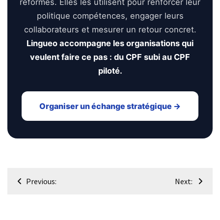
réformes. Elles les utilisent pour renforcer leur
politique compétences, engager leurs
collaborateurs et mesurer un retour concret.
Lingueo accompagne les organisations qui
veulent faire ce pas : du CPF subi au CPF
piloté.
Organiser un échange stratégique →
Navigation
Previous:
Next:
de
l’article