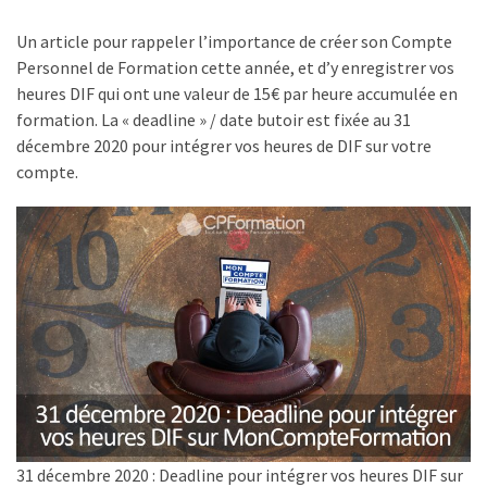
réussi,
Un article pour rappeler l’importance de créer son Compte
ce
Personnel de Formation cette année, et d’y enregistrer vos
qui
heures DIF qui ont une valeur de 15€ par heure accumulée en
doit
formation. La « deadline » / date butoir est fixée au 31
aller
décembre 2020 pour intégrer vos heures de DIF sur votre
plus
compte.
loin
TVA,
subrogation,
remboursement
:
ce
qui
va
réellement
changer
dans
31 décembre 2020 : Deadline pour intégrer vos heures DIF sur