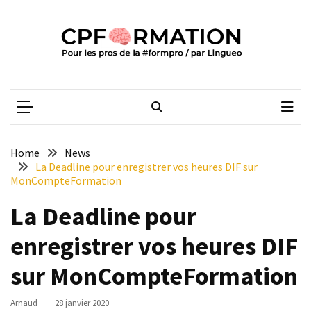
Skip
Skip
to
to
content
content
ARTICLES
RÉCENTS
CPFORMATION
Média des pros de la #formpro – par Lingueo©
Certification
LILATE
italien
:
Home
News
guide
La Deadline pour enregistrer vos heures DIF sur
complet
MonCompteFormation
2026
La Deadline pour
Qualiopi
enregistrer vos heures DIF
V2
:
sur MonCompteFormation
ce
qui
Arnaud
28 janvier 2020
est