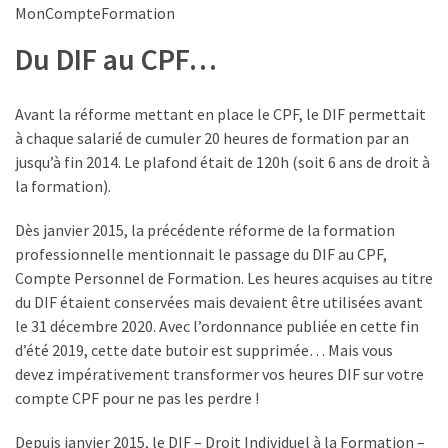
le
MonCompteFormation
financement
Du DIF au CPF…
des
formations
par
Avant la réforme mettant en place le CPF, le DIF permettait
les
à chaque salarié de cumuler 20 heures de formation par an
OPCO
jusqu’à fin 2014. Le plafond était de 120h (soit 6 ans de droit à
la formation).
Passeport
de
Dès janvier 2015, la précédente réforme de la formation
compétences
professionnelle mentionnait le passage du DIF au CPF,
:
Compte Personnel de Formation. Les heures acquises au titre
le
du DIF étaient conservées mais devaient être utilisées avant
CV
le 31 décembre 2020. Avec l’ordonnance publiée en cette fin
certifié
d’été 2019, cette date butoir est supprimée… Mais vous
qui
devez impérativement transformer vos heures DIF sur votre
change
compte CPF pour ne pas les perdre !
la
donne
Depuis janvier 2015, le DIF – Droit Individuel à la Formation –