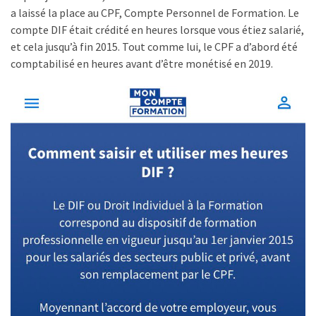
pour
a laissé la place au CPF, Compte Personnel de Formation. Le
les
compte DIF était crédité en heures lorsque vous étiez salarié,
DRH
et cela jusqu’à fin 2015. Tout comme lui, le CPF a d’abord été
comptabilisé en heures avant d’être monétisé en 2019.
Passeport
de
prévention
:
ce
que
les
employeurs
et
les
organismes
de
formation
doivent
désormais